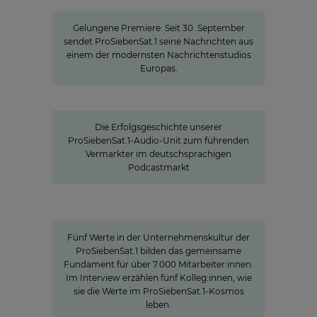
Neue Hightech-Heimat für die News
Gelungene Premiere: Seit 30. September
sendet ProSiebenSat.1 seine Nachrichten aus
einem der modernsten Nachrichtenstudios
Europas.
Seven.One Audio: Unser "Podcast
Powerhouse"
Die Erfolgsgeschichte unserer
ProSiebenSat.1-Audio-Unit zum führenden
Vermarkter im deutschsprachigen
Podcastmarkt
Werte
Unternehmenskultur bei
ProSiebensat.1
Fünf Werte in der Unternehmenskultur der
ProSiebenSat.1 bilden das gemeinsame
Fundament für über 7.000 Mitarbeiter:innen.
Im Interview erzählen fünf Kolleg:innen, wie
sie die Werte im ProSiebenSat.1-Kosmos
leben.