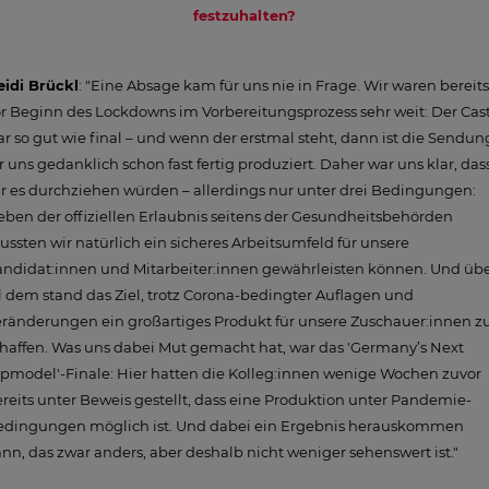
festzuhalten?
eidi Brückl
: "Eine Absage kam für uns nie in Frage. Wir waren bereits
r Beginn des Lockdowns im Vorbereitungsprozess sehr weit: Der Cas
r so gut wie final – und wenn der erstmal steht, dann ist die Sendun
r uns gedanklich schon fast fertig produziert. Daher war uns klar, das
r es durchziehen würden – allerdings nur unter drei Bedingungen:
ben der offiziellen Erlaubnis seitens der Gesundheitsbehörden
ssten wir natürlich ein sicheres Arbeitsumfeld für unsere
andidat:innen und Mitarbeiter:innen gewährleisten können. Und üb
l dem stand das Ziel, trotz Corona-bedingter Auflagen und
ränderungen ein großartiges Produkt für unsere Zuschauer:innen z
haffen. Was uns dabei Mut gemacht hat, war das 'Germany’s Next
pmodel'-Finale: Hier hatten die Kolleg:innen wenige Wochen zuvor
reits unter Beweis gestellt, dass eine Produktion unter Pandemie-
edingungen möglich ist. Und dabei ein Ergebnis herauskommen
nn, das zwar anders, aber deshalb nicht weniger sehenswert ist."