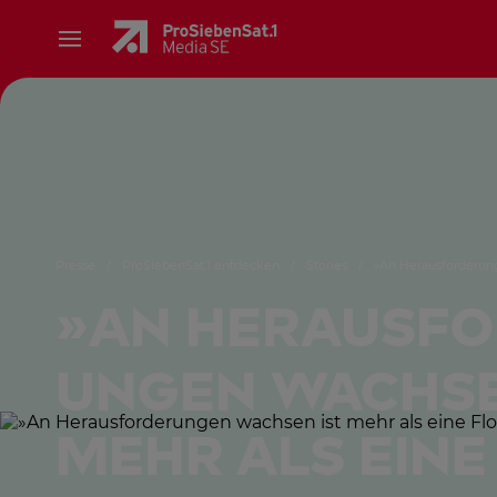
Presse
/
ProSiebenSat.1 entdecken
/
Stories
/
»An Heraus­forder­un
»An Heraus­f
ungen wachse
mehr als eine