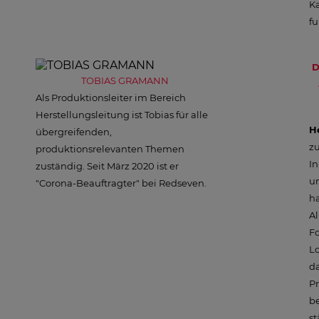
Ka
fu
D
TOBIAS GRAMANN
Als Produktionsleiter im Bereich
Herstellungsleitung ist Tobias für alle
H
übergreifenden,
zu
produktionsrelevanten Themen
In
zuständig. Seit März 2020 ist er
un
"Corona-Beauftragter" bei Redseven.
ha
Al
Fo
Lo
da
Pr
be
st