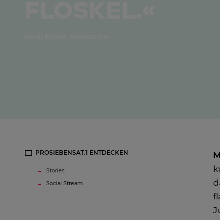
Floskel.«
Heidi Brückl, Produzentin
PROSIEBENSAT.1 ENTDECKEN
M
k
Stories
d
Social Stream
f
J