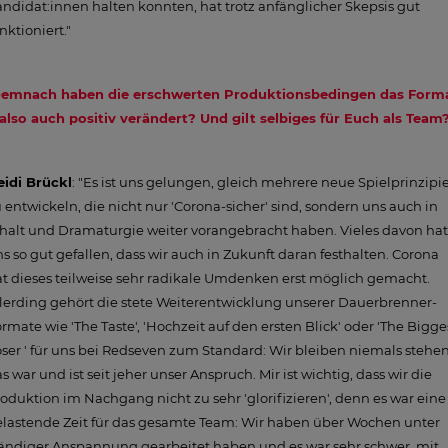
ndidat:innen halten konnten, hat trotz anfänglicher Skepsis gut
nktioniert."
emnach haben die erschwerten Produktionsbedingen das Form
also auch positiv verändert? Und gilt selbiges für Euch als Team
eidi Brückl
: "Es ist uns gelungen, gleich mehrere neue Spielprinzipi
 entwickeln, die nicht nur 'Corona-sicher' sind, sondern uns auch in
halt und Dramaturgie weiter vorangebracht haben. Vieles davon hat
s so gut gefallen, dass wir auch in Zukunft daran festhalten. Corona
t dieses teilweise sehr radikale Umdenken erst möglich gemacht.
lerding gehört die stete Weiterentwicklung unserer Dauerbrenner-
rmate wie 'The Taste', 'Hochzeit auf den ersten Blick' oder 'The Bigge
ser ' für uns bei Redseven zum Standard: Wir bleiben niemals stehen
s war und ist seit jeher unser Anspruch. Mir ist wichtig, dass wir die
oduktion im Nachgang nicht zu sehr 'glorifizieren', denn es war eine
lastende Zeit für das gesamte Team: Wir haben über Wochen unter
ändiger Anspannung gearbeitet haben und es war sehr schwer, mit