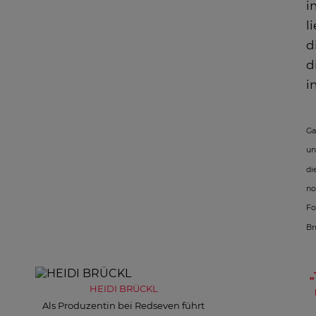
i
l
d
d
i
Ga
un
di
no
Fo
Br
„
HEIDI BRÜCKL
Als Produzentin bei Redseven führt