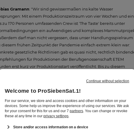
obias Gramann
: "Wir sind gewissermaßen ins kalte Wasser
esprungen: Mit einem Produktionszeitraum von vier Wochen und ein
s zu 170 Personen umfassenden Crew ist 'The Taste' bereits unter
ormalbedingungen ein aufwendiges und komplexes Mammutprojek
ußerdem darf man nicht vergessen, dass unser Handlungsspielraum
 diesem frühen Zeitpunkt der Pandemie einfach extrem klein war:
nkrete gesetzliche Richtlinien gab es quasi nicht, rechtlich bindend
mpfehlungen für Produktionen der Berufsgenossenschaft ETEM
rden erst kurz vor Produktionsstart veröffentlicht. Bis zu diesem
itpunkt haben wir alles in Eigenverantwortung organisiert.
hnelltests waren in der heutigen Form nicht verfügbar. Und dass wir
t Lebensmitteln arbeiten und es in dieser Sendung ums Essen geht,
t es nicht leichter gemacht. Wir haben uns von Tag zu Tag gehangel
d natürlich auch geschaut, wie es andere machen – die einen ganz
ne Publikum, die anderen mit Plexiglaswänden. 'Learning by doing
ben: Was können und dürfen wir wie umsetzen? Auf was müssen wir
rzichten und wie können wir diese Lücken füllen? Und wie kommt d
i dem:der Zuschauer:in an? Durch die dynamische Situation hatten