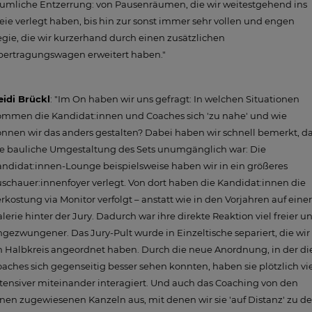
umliche Entzerrung: von Pausenräumen, die wir weitestgehend ins
eie verlegt haben, bis hin zur sonst immer sehr vollen und engen
gie, die wir kurzerhand durch einen zusätzlichen
bertragungswagen erweitert haben."
eidi Brückl
: "Im On haben wir uns gefragt: In welchen Situationen
ommen die Kandidat:innen und Coaches sich 'zu nahe' und wie
nnen wir das anders gestalten? Dabei haben wir schnell bemerkt, d
ie bauliche Umgestaltung des Sets unumgänglich war: Die
ndidat:innen-Lounge beispielsweise haben wir in ein größeres
schauer:innenfoyer verlegt. Von dort haben die Kandidat:innen die
rkostung via Monitor verfolgt – anstatt wie in den Vorjahren auf einer
lerie hinter der Jury. Dadurch war ihre direkte Reaktion viel freier u
gezwungener. Das Jury-Pult wurde in Einzeltische separiert, die wir
 Halbkreis angeordnet haben. Durch die neue Anordnung, in der di
aches sich gegenseitig besser sehen konnten, haben sie plötzlich vi
tensiver miteinander interagiert. Und auch das Coaching von den
nen zugewiesenen Kanzeln aus, mit denen wir sie 'auf Distanz' zu d