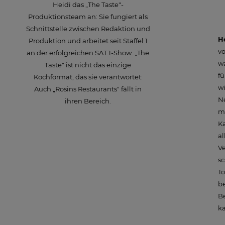
Heidi das „The Taste"-
Produktionsteam an: Sie fungiert als
Schnittstelle zwischen Redaktion und
H
Produktion und arbeitet seit Staffel 1
vo
an der erfolgreichen SAT.1-Show. „The
wa
Taste" ist nicht das einzige
fü
Kochformat, das sie verantwortet:
wi
Auch „Rosins Restaurants" fällt in
Ne
ihren Bereich.
mu
K
al
Ve
sc
To
be
B
ka