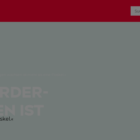
gen wachsen ist mehr als eine Floskel.«
order­
n ist