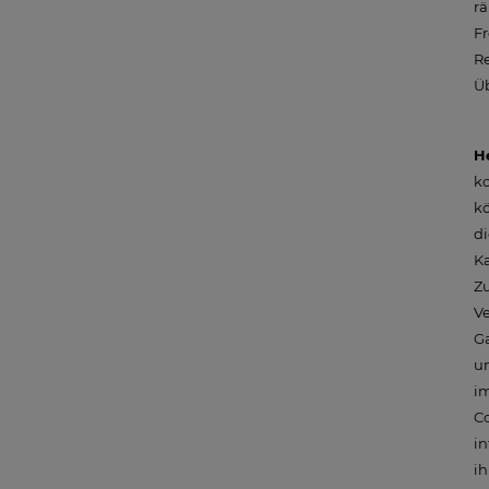
rä
Fr
Re
Ü
H
k
kö
d
Ka
Zu
Ve
Ga
un
im
Co
in
ih