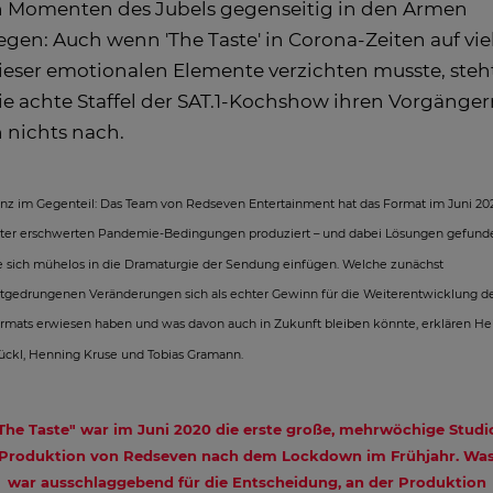
n Momenten des Jubels gegenseitig in den Armen
iegen: Auch wenn 'The Taste' in Corona-Zeiten auf vie
ieser emotionalen Elemente verzichten musste, steh
ie achte Staffel der SAT.1-Kochshow ihren Vorgänge
n nichts nach.
nz im Gegenteil: Das Team von Redseven Entertainment hat das Format im Juni 20
ter erschwerten Pandemie-Bedingungen produziert – und dabei Lösungen gefund
e sich mühelos in die Dramaturgie der Sendung einfügen. Welche zunächst
tgedrungenen Veränderungen sich als echter Gewinn für die Weiterentwicklung d
rmats erwiesen haben und was davon auch in Zukunft bleiben könnte, erklären He
ückl, Henning Kruse und Tobias Gramann.
The Taste" war im Juni 2020 die erste große, mehrwöchige Studi
Produktion von Redseven nach dem Lockdown im Frühjahr. Wa
war ausschlaggebend für die Entscheidung, an der Produktion