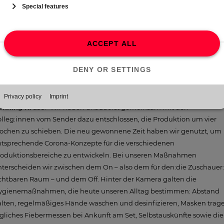
r fast täglich einen neuen Status quo, standen im ständigen
stausch, haben Ideen vom Vortag wieder verworfen oder
iterentwickelt."
Welche COVID-19-Maßnahmen habt Ihr ergriffen und inwieweit
wirkten sich diese auf die Sendung aus?
enning Kruse
: "Wir haben uns zuerst gemeinsam mit den
lleg:innen vom Sender dazu entschlossen, die Produktion um vier
ochen zu schieben. Die neu gewonnene Zeit haben wir genutzt, um
ntsprechende Corona-Konzepte für die verschiedenen
roduktionsbereiche zu entwickeln. Bei unseren Maßnahmen
terscheiden wir zwischen dem On – also dem für den:die Zuschauer:
chtbaren Raum – und dem Off. Hinter der Kamera galten die
ygienemaßnahmen, die heute unseren Alltag bestimmen: Abstand
lten, regelmäßiges Hände waschen und desinfizieren, Masken trage
gliches Fiebermessen bei Ankunft am Set, Selbstauskünfte sowie die