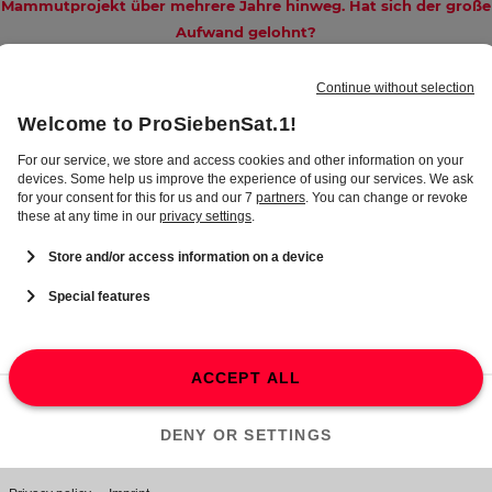
Mammutprojekt über mehrere Jahre hinweg. Hat sich der große
Aufwand gelohnt?
en: Unsere Gesellschaft und die Mediennutzung haben sich verände
nd darauf müssen wir mit unserem Programm reagieren. In einer
sellschaft, in der sich Menschen oft nur noch in sozialen Netzwerk-
ruppen informieren, können wir mit unseren Informationen einen
rößeren gemeinsamen Nenner bieten. Wo :newstime drauf steht, sin
kten drin. Die Marke ist eine absolut verlässliche Informationsquelle
r die Menschen – aktuell, schnell und auf allen Plattformen. Wir woll
amit auch ein Gegengewicht zu Desinformationen und Fake News
efern.
Was werden die nächsten Herausforderungen für die
ProSiebenSat.1-Nachrichtenredaktion?
en: Generell muss man feststellen, dass die aktuelle weltpolitische