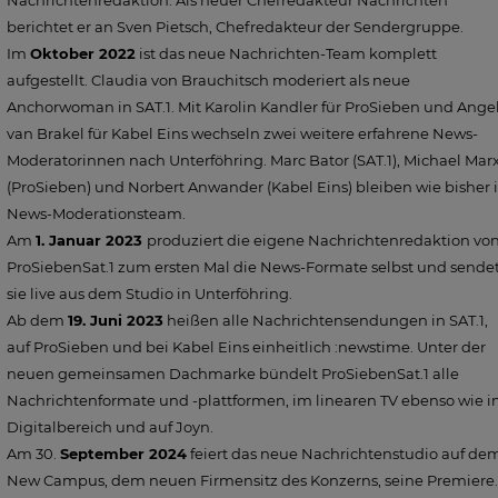
Nachrichtenredaktion. Als neuer Chefredakteur Nachrichten
berichtet er an Sven Pietsch, Chefredakteur der Sendergruppe.
Im
Oktober 2022
ist das neue Nachrichten-Team komplett
aufgestellt. Claudia von Brauchitsch moderiert als neue
Anchorwoman in SAT.1. Mit Karolin Kandler für ProSieben und Ange
van Brakel für Kabel Eins wechseln zwei weitere erfahrene News-
Moderatorinnen nach Unterföhring. Marc Bator (SAT.1), Michael Mar
(ProSieben) und Norbert Anwander (Kabel Eins) bleiben wie bisher
News-Moderationsteam.
Am
1. Januar 2023
produziert die eigene Nachrichtenredaktion vo
ProSiebenSat.1 zum ersten Mal die News-Formate selbst und sende
sie live aus dem Studio in Unterföhring.
Ab dem
19. Juni 2023
heißen alle Nachrichtensendungen in SAT.1,
auf ProSieben und bei Kabel Eins einheitlich :newstime. Unter der
neuen gemeinsamen Dachmarke bündelt ProSiebenSat.1 alle
Nachrichtenformate und -plattformen, im linearen TV ebenso wie 
Digitalbereich und auf Joyn.
Am 30.
September 2024
feiert das neue Nachrichtenstudio auf de
New Campus, dem neuen Firmensitz des Konzerns, seine Premiere.