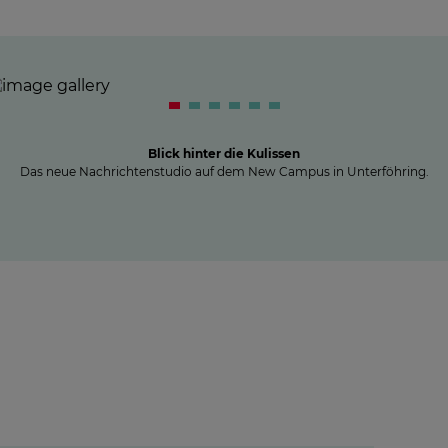
Blick hinter die Kulissen
Das neue Nachrichtenstudio auf dem New Campus in Unterföhring.
elt in
Seven.One Audio: Unser
haffen«
"Podcast Powerhouse"