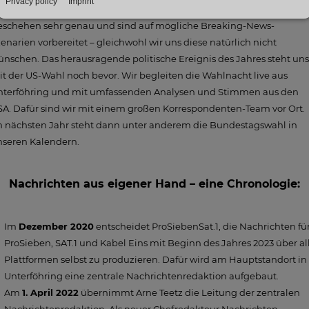
ge leider keine Zeit zum Verschnaufen zulässt. Wir beobachten das
eschehen sehr genau und sind auf mögliche Breaking-News-
enarien vorbereitet – gleichwohl wir uns diese natürlich nicht
nschen. Das herausragende politische Ereignis des Jahres steht uns
t der US-Wahl noch bevor. Wir begleiten die Wahlnacht live aus
nterföhring und mit umfassenden Analysen und Stimmen aus den
A. Dafür sind wir mit einem großen Korrespondenten-Team vor Ort.
m nächsten Jahr steht dann unter anderem die Bundestagswahl in
nseren Kalendern.
Nachrichten aus eigener Hand – eine Chronologie:
Im
Dezember 2020
entscheidet ProSiebenSat.1, die Nachrichten fü
ProSieben, SAT.1 und Kabel Eins mit Beginn des Jahres 2023 über al
Plattformen selbst zu produzieren. Dafür wird am Hauptstandort in
Unterföhring eine zentrale Nachrichtenredaktion aufgebaut.
Am
1. April 2022
übernimmt Arne Teetz die Leitung der zentralen