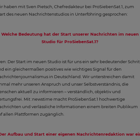
r haben mit Sven Pietsch, Chefredakteur bei ProSiebenSat.1, zum
art des neuen Nachrichtenstudios in Unterföhring gesprochen:
Welche Bedeutung hat der Start unserer Nachrichten im neuen
Studio für ProSiebenSat.1?
en: Der Start im neuen Studio ist für uns ein sehr bedeutender Schrit
d ein gleichermaßen positives wie wichtiges Signal für den
chrichtenjournalismus in Deutschland. Wir unterstreichen damit
nmal mehr unseren Anspruch und unser Selbstverständnis, die
nschen aktuell zu informieren – verständlich, objektiv und
rtungsfrei. Mit :newstime macht ProSiebenSat.1 hochwertige
chrichten und verlässliche Informationen einem breiten Publikum
f allen Plattformen zugänglich.
Der Aufbau und Start einer eigenen Nachrichtenredaktion war ei