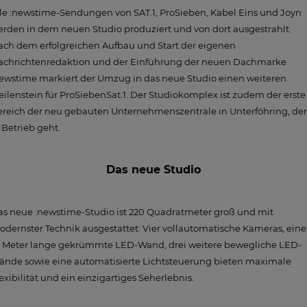
le :newstime-Sendungen von SAT.1, ProSieben, Kabel Eins und Joyn
rden in dem neuen Studio produziert und von dort ausgestrahlt.
ach dem erfolgreichen Aufbau und Start der eigenen
achrichtenredaktion und der Einführung der neuen Dachmarke
ewstime markiert der Umzug in das neue Studio einen weiteren
ilenstein für ProSiebenSat.1. Der Studiokomplex ist zudem der erste
reich der neu gebauten Unternehmenszentrale in Unterföhring, der
 Betrieb geht.
Das neue Studio
s neue :newstime-Studio ist 220 Quadratmeter groß und mit
dernster Technik ausgestattet: Vier vollautomatische Kameras, eine
2 Meter lange gekrümmte LED-Wand, drei weitere bewegliche LED-
ände sowie eine automatisierte Lichtsteuerung bieten maximale
exibilität und ein einzigartiges Seherlebnis.