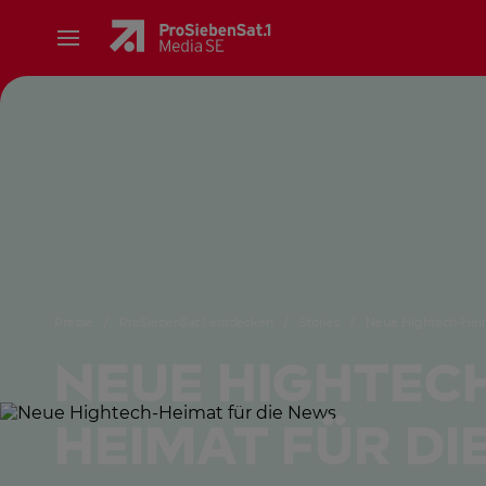
Presse
/
ProSiebenSat.1 entdecken
/
Stories
/
Neue Hightech-Heim
Neue Hightec
Heimat für di