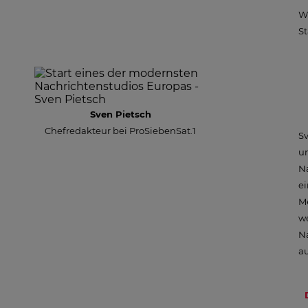
Wi
St
Sven Pietsch
Chefredakteur bei ProSiebenSat.1
Sv
un
Na
ei
Me
we
Na
au