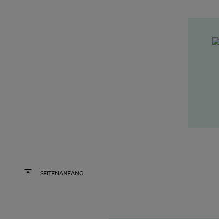
SEITENANFANG
»Wir investieren gezi
Formate, die Nähe sc