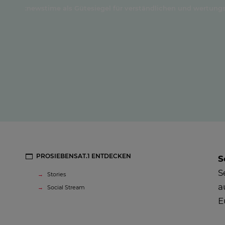
:newstime als Gütesiegel für verständlichen und wertungs
PROSIEBENSAT.1 ENTDECKEN
S
S
Stories
a
Social Stream
E