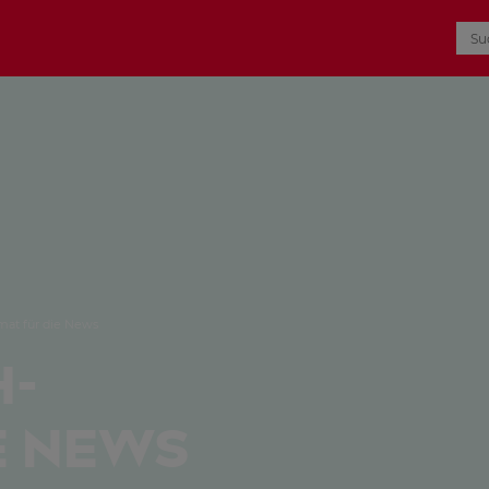
at für die News
h-
e News