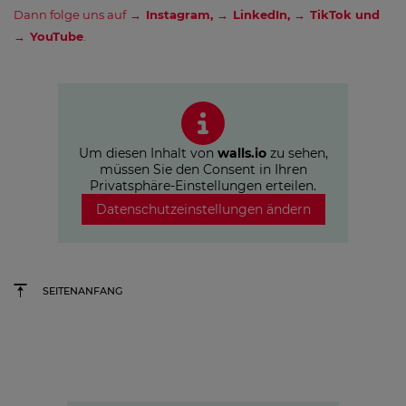
Dann folge uns auf
Instagram
,
LinkedI
n,
TikTok
und
YouTube
.
Um diesen Inhalt von
walls.io
zu sehen,
müssen Sie den Consent in Ihren
Privatsphäre-Einstellungen erteilen.
Datenschutzeinstellungen ändern
SEITENANFANG
Germany's next Topmodel
Wie unsere Wertschöpfungskette
rund um #GNTM die Show
erfolgreich macht