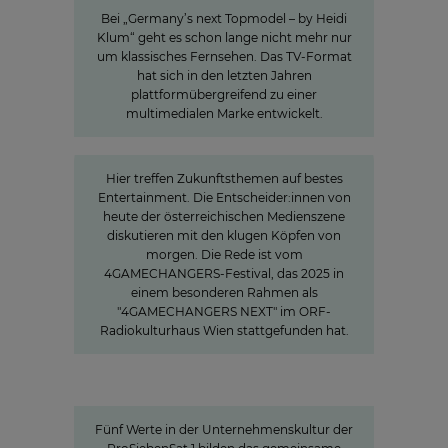
Bei „Germany’s next Topmodel – by Heidi
Klum“ geht es schon lange nicht mehr nur
um klassisches Fernsehen. Das TV-Format
hat sich in den letzten Jahren
plattformübergreifend zu einer
multimedialen Marke entwickelt.
»The Power of Cooperation«
Hier treffen Zukunftsthemen auf bestes
Entertainment. Die Entscheider:innen von
heute der österreichischen Medienszene
diskutieren mit den klugen Köpfen von
morgen. Die Rede ist vom
4GAMECHANGERS-Festival, das 2025 in
einem besonderen Rahmen als
"4GAMECHANGERS NEXT" im ORF-
Radiokulturhaus Wien stattgefunden hat.
Werte
Unternehmenskultur bei
ProSiebensat.1
Fünf Werte in der Unternehmenskultur der