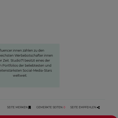
Studio71
e Stars der jungen
uppe: Influencer-Power
nd um den Globus
fluencer:innen zählen zu den
sreichsten Werbebotschafter:innen
r Zeit. Studio71 besitzt eines der
 Portfolios der beliebtesten und
itenstärksten Social-Media-Stars
weltweit.
SEITE MERKEN
GEMERKTE SEITEN
:
0
SEITE EMPFEHLEN