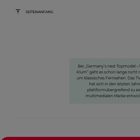
SEITENANFANG
Germany's next Topmode
Wie unsere
Wertschöpfungskett
um #GNTM die Sh
erfolgreich mac
Bei „Germany’s next Topmodel – 
Klum“ geht es schon lange nicht
um klassisches Fernsehen. Das T
hat sich in den letzten Jahr
plattformübergreifend zu ei
multimedialen Marke entwick