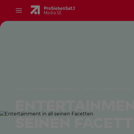
Presse
/
ProSiebenSat.1 entdecken
/
Stories
/
Entertainment in all
Entertainment
seinen Facet