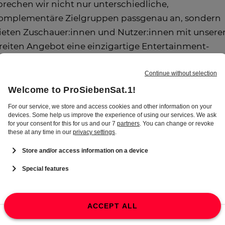
prechen wir nicht nur unterschiedliche,
omplementäre Zielgruppen passgenau an, sondern
ieten Zuschauer:innen und Nutzer:innen mit unser
reiten Angebot eine einzigartige Entertainment-
andschaft. Mit unseren zielgruppenspezifischen
nhalten schaffen wir Relevanz, Exklusivität und
nsbesondere Reichweite. Dafür nutzen wir
erschiedene Plattformen, um überall dort zu sein, w
nsere Zuschauer:innen und Nutzer:innen Zeit
erbringen: von Social Media über TV bis hin zu
nserem umfangreichen Digitalangebot mit dem
treaming-Anbieter Joyn im Zentrum.
nser Ausgangspunkt ist dabei immer die Welt unserer Programme: W
beiten kontinuierlich daran, unsere Angebote für Zuschauer:innen
d Nutzer:innen noch attraktiver zu machen. Dazu zählt auch, dass w