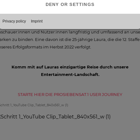
sere Formate stets weiterentwickeln: Dauerbrenner wie
"The Voice 
ermany"
laden wir Jahr für Jahr mit innovativen Ideen auf – so kann
as Publikum zum Beispiel rund um "The Voice of Germany" unser
ntertainment-Universum komplett erleben. Unser Anspruch dabei:
schauer:innen und Nutzer:innen langfristig und umfassend an unse
rken zu binden. Eine davon ist die 25-jährige Laura, die die 12. Staffe
seres Erfolgsformats im Herbst 2022 verfolgt.
Komm mit auf Lauras einzigartige Reise durch unsere
Entertainment-Landschaft.
STARTE HIER DIE PROSIEBENSAT.1 USER JOURNEY
Schritt 1_YouTube Clip_Tablet_840x561_w (1)