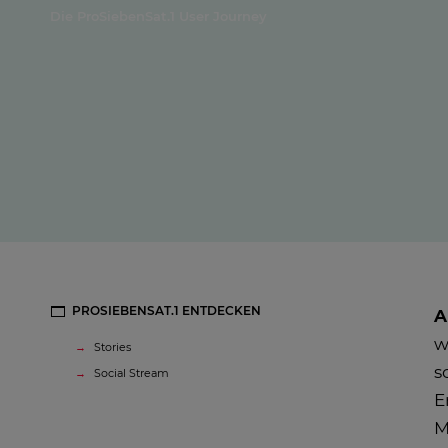
Die ProSiebenSat.1 User Journey
PROSIEBENSAT.1 ENTDECKEN
A
w
Stories
s
Social Stream
E
M