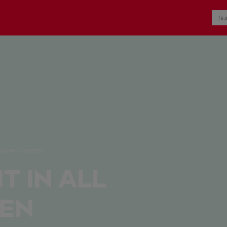
 seinen Facetten
 in all
ten