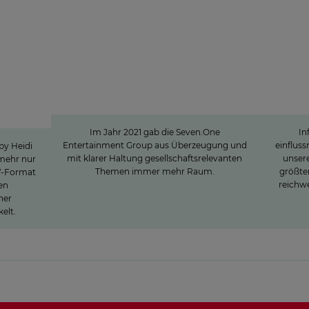
l
Sven Pietsch
Mit Selbst­verständnis
Di
e rund
informieren und zur
Zielgr
ow
Meinungs­bildung beitragen
ru
ht
Im Jahr 2021 gab die Seven.One
In
Entertainment Group aus Überzeugung und
einflus
by Heidi
mit klarer Haltung gesellschaftsrelevanten
unsere
 mehr nur
Themen immer mehr Raum.
größten
V-Format
reichwe
en
ner
elt.