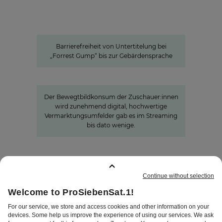
Gump“ bis zur Gebärdensprache
Barrierefreie Inhalte:
ProSiebenSat.1 als Vorreiter unter
den privaten Medien
Barrierefreiheit von Untertitelung bei
„Forrest Gump“ bis zur Gebärdensprache
»Joyn ist ein lokaler Bewegtbild-
Garant«
Der Bewegtbildkonsum der Zuschauer:innen
wird zunehmend digital, hochwertige
Vermarktungsumfelder gab es im Streaming
bis dato wenige.
GEMERKTE SEITEN
:
0
IMPRESSUM
DISCLAIMER
DATENSCHUTZ
AGB
AEB
PRIVATSPHÄRE-
EINSTELLUNGEN