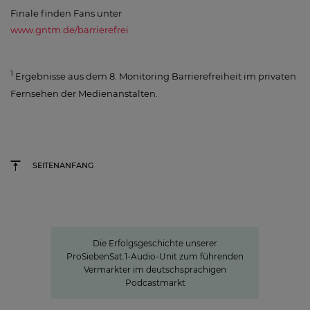
Finale finden Fans unter
www.gntm.de/barrierefrei
1
Ergebnisse aus dem 8. Monitoring Barrierefreiheit im privaten
Fernsehen der Medienanstalten.
SEITENANFANG
Seven.One Audio: Unser "Podcast
Powerhouse"
Die Erfolgsgeschichte unserer
ProSiebenSat.1-Audio-Unit zum führenden
Vermarkter im deutschsprachigen
Podcastmarkt
Barrierefreiheit von Untertitelung bei „Forrest