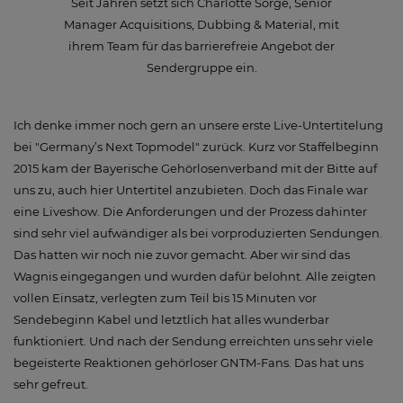
Seit Jahren setzt sich Charlotte Sorge, Senior
Manager Acquisitions, Dubbing & Material, mit
ihrem Team für das barrierefreie Angebot der
Sendergruppe ein.
Ich denke immer noch gern an unsere erste Live-Untertitelung
bei "Germany’s Next Topmodel" zurück. Kurz vor Staffelbeginn
2015 kam der Bayerische Gehörlosenverband mit der Bitte auf
uns zu, auch hier Untertitel anzubieten. Doch das Finale war
eine Liveshow. Die Anforderungen und der Prozess dahinter
sind sehr viel aufwändiger als bei vorproduzierten Sendungen.
Das hatten wir noch nie zuvor gemacht. Aber wir sind das
Wagnis eingegangen und wurden dafür belohnt. Alle zeigten
vollen Einsatz, verlegten zum Teil bis 15 Minuten vor
Sendebeginn Kabel und letztlich hat alles wunderbar
funktioniert. Und nach der Sendung erreichten uns sehr viele
begeisterte Reaktionen gehörloser GNTM-Fans. Das hat uns
sehr gefreut.