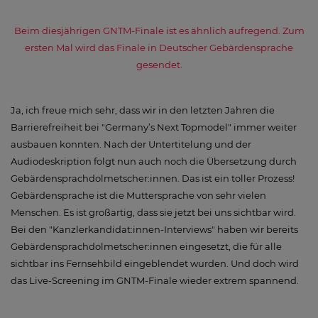
Beim diesjährigen GNTM-Finale ist es ähnlich aufregend. Zum
ersten Mal wird das Finale in Deutscher Gebärdensprache
gesendet.
Ja, ich freue mich sehr, dass wir in den letzten Jahren die
Barrierefreiheit bei "Germany’s Next Topmodel" immer weiter
ausbauen konnten. Nach der Untertitelung und der
Audiodeskription folgt nun auch noch die Übersetzung durch
Gebärdensprachdolmetscher:innen. Das ist ein toller Prozess!
Gebärdensprache ist die Muttersprache von sehr vielen
Menschen. Es ist großartig, dass sie jetzt bei uns sichtbar wird.
Bei den "Kanzlerkandidat:innen-Interviews" haben wir bereits
Gebärdensprachdolmetscher:innen eingesetzt, die für alle
sichtbar ins Fernsehbild eingeblendet wurden. Und doch wird
das Live-Screening im GNTM-Finale wieder extrem spannend.