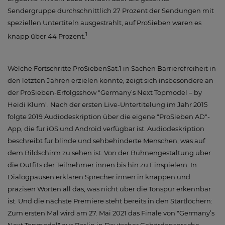
Sendergruppe durchschnittlich 27 Prozent der Sendungen mit
speziellen Untertiteln ausgestrahlt, auf ProSieben waren es
1
knapp über 44 Prozent.
Welche Fortschritte ProSiebenSat.1 in Sachen Barrierefreiheit in
den letzten Jahren erzielen konnte, zeigt sich insbesondere an
der ProSieben-Erfolgsshow "Germany’s Next Topmodel – by
Heidi Klum". Nach der ersten Live-Untertitelung im Jahr 2015
folgte 2019 Audiodeskription über die eigene "ProSieben AD"-
App, die für iOS und Android verfügbar ist. Audiodeskription
beschreibt für blinde und sehbehinderte Menschen, was auf
dem Bildschirm zu sehen ist. Von der Bühnengestaltung über
die Outfits der Teilnehmer:innen bis hin zu Einspielern: In
Dialogpausen erklären Sprecher:innen in knappen und
präzisen Worten all das, was nicht über die Tonspur erkennbar
ist. Und die nächste Premiere steht bereits in den Startlöchern:
Zum ersten Mal wird am 27. Mai 2021 das Finale von "Germany’s