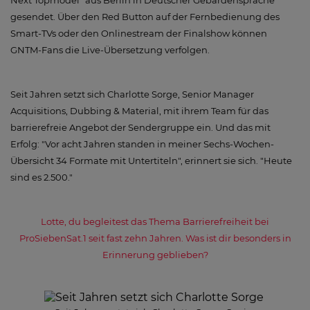
Next Topmodel" aus Berlin in Deutscher Gebärdensprache
gesendet. Über den Red Button auf der Fernbedienung des
Smart-TVs oder den Onlinestream der Finalshow können
GNTM-Fans die Live-Übersetzung verfolgen.
Seit Jahren setzt sich Charlotte Sorge, Senior Manager
Acquisitions, Dubbing & Material, mit ihrem Team für das
barrierefreie Angebot der Sendergruppe ein. Und das mit
Erfolg: "Vor acht Jahren standen in meiner Sechs-Wochen-
Übersicht 34 Formate mit Untertiteln", erinnert sie sich. "Heute
sind es 2.500."
Lotte, du begleitest das Thema Barrierefreiheit bei
ProSiebenSat.1 seit fast zehn Jahren. Was ist dir besonders in
Erinnerung geblieben?