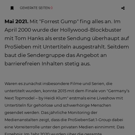
GEMERKTE SEITEN
:
0
Mai 2021.
Mit "Forrest Gump" fing alles an. Im
April 2000 wurde der Hollywood-Blockbuster
mit Tom Hanks als erste Sendung überhaupt auf
ProSieben mit Untertiteln ausgestrahlt. Seitdem
baut die Sendergruppe das Angebot an
barrierefreien Inhalten stetig aus.
Waren es zunächst insbesondere Filme und Serien, die
untertitelt wurden, konnte 2015 mit dem Finale von "Germany’s
Next Topmodel – by Heidi Klum" erstmals eine Liveshow mit
Untertiteln für gehörlose und schwerhörige Menschen
gesendet werden. Das jährliche Monitoring der
Medienanstalten zeigt, dass die ProSiebenSat.1-Group dabei
eine Vorreiterrolle unter den privaten Medien einnimmt. Das
Ergebnis: Im Jahr 2020 wurden über die gesamte