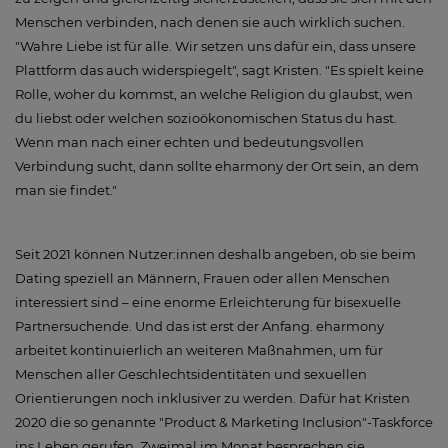
Menschen verbinden, nach denen sie auch wirklich suchen.
"Wahre Liebe ist für alle. Wir setzen uns dafür ein, dass unsere
Plattform das auch widerspiegelt", sagt Kristen. "Es spielt keine
Rolle, woher du kommst, an welche Religion du glaubst, wen
du liebst oder welchen sozioökonomischen Status du hast.
Wenn man nach einer echten und bedeutungsvollen
Verbindung sucht, dann sollte eharmony der Ort sein, an dem
man sie findet."
Seit 2021 können Nutzer:innen deshalb angeben, ob sie beim
Dating speziell an Männern, Frauen oder allen Menschen
interessiert sind – eine enorme Erleichterung für bisexuelle
Partnersuchende. Und das ist erst der Anfang. eharmony
arbeitet kontinuierlich an weiteren Maßnahmen, um für
Menschen aller Geschlechtsidentitäten und sexuellen
Orientierungen noch inklusiver zu werden. Dafür hat Kristen
2020 die so genannte "Product & Marketing Inclusion"-Taskforce
ins Leben gerufen. Zweimal im Monat besprechen sie