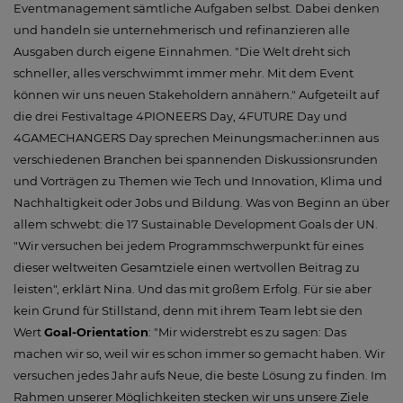
Eventmanagement sämtliche Aufgaben selbst. Dabei denken
und handeln sie unternehmerisch und refinanzieren alle
Ausgaben durch eigene Einnahmen. "Die Welt dreht sich
schneller, alles verschwimmt immer mehr. Mit dem Event
können wir uns neuen Stakeholdern annähern." Aufgeteilt auf
die drei Festivaltage 4PIONEERS Day, 4FUTURE Day und
4GAMECHANGERS Day sprechen Meinungsmacher:innen aus
verschiedenen Branchen bei spannenden Diskussionsrunden
und Vorträgen zu Themen wie Tech und Innovation, Klima und
Nachhaltigkeit oder Jobs und Bildung. Was von Beginn an über
allem schwebt: die 17 Sustainable Development Goals der UN.
"Wir versuchen bei jedem Programmschwerpunkt für eines
dieser weltweiten Gesamtziele einen wertvollen Beitrag zu
leisten", erklärt Nina. Und das mit großem Erfolg. Für sie aber
kein Grund für Stillstand, denn mit ihrem Team lebt sie den
Wert
Goal-Orientation
: "Mir widerstrebt es zu sagen: Das
machen wir so, weil wir es schon immer so gemacht haben. Wir
versuchen jedes Jahr aufs Neue, die beste Lösung zu finden. Im
Rahmen unserer Möglichkeiten stecken wir uns unsere Ziele