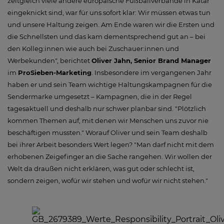
zeitgleich viele andere europäische Fußballverbände in Katar
eingeknickt sind, war für uns sofort klar: Wir müssen etwas tun
und unsere Haltung zeigen. Am Ende waren wir die Ersten und
die Schnellsten und das kam dementsprechend gut an – bei
den Kolleg:innen wie auch bei Zuschauer:innen und
Werbekunden", berichtet
Oliver Jahn, Senior Brand Manager
im
ProSieben-Marketing
. Insbesondere im vergangenen Jahr
haben er und sein Team wichtige Haltungskampagnen für die
Sendermarke umgesetzt – Kampagnen, die in der Regel
tagesaktuell und deshalb nur schwer planbar sind. "Plötzlich
kommen Themen auf, mit denen wir Menschen uns zuvor nie
beschäftigen mussten." Worauf Oliver und sein Team deshalb
bei ihrer Arbeit besonders Wert legen? "Man darf nicht mit dem
erhobenen Zeigefinger an die Sache rangehen. Wir wollen der
Welt da draußen nicht erklären, was gut oder schlecht ist,
sondern zeigen, wofür wir stehen und wofür wir nicht stehen."