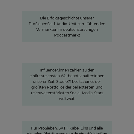
Seven.One Audio: Unser "Podcast
Powerhouse"
Die Erfolgsgeschichte unserer
ProSiebenSat.1-Audio-Unit zum führenden
Vermarkter im deutschsprachigen
Podcastmarkt
Studio71
Die Stars der jungen Zielgruppe:
Influencer-Power rund um den
Globus
Influencer:innen zählen zu den
einflussreichsten Werbebotschafter:innen
unserer Zeit. Studio71 besitzt eines der
größten Portfolios der beliebtesten und
reichweitenstärksten Social-Media-Stars
weltweit.
Charlotte Potts
»WIR WOLLEN NACHRICHTEN NEU
DENKEN«
Für ProSieben, SAT.1, Kabel Eins und alle
digitalen Plattformen wurde eine 60-köpfige