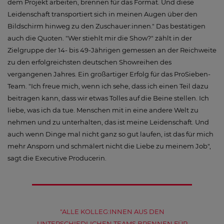
dem Projekt arbeiten, brennen für das Format. Und diese
Leidenschaft transportiert sich in meinen Augen über den
Bildschirm hinweg zu den Zuschauer:innen." Das bestätigen
auch die Quoten. "Wer stiehlt mir die Show?" zählt in der
Zielgruppe der 14- bis 49-Jährigen gemessen an der Reichweite
zu den erfolgreichsten deutschen Showreihen des
vergangenen Jahres. Ein großartiger Erfolg für das ProSieben-
Team. "Ich freue mich, wenn ich sehe, dass ich einen Teil dazu
beitragen kann, dass wir etwas Tolles auf die Beine stellen. Ich
liebe, was ich da tue. Menschen mit in eine andere Welt zu
nehmen und zu unterhalten, das ist meine Leidenschaft. Und
auch wenn Dinge mal nicht ganz so gut laufen, ist das für mich
mehr Ansporn und schmälert nicht die Liebe zu meinem Job",
sagt die Executive Producerin.
"ALLE KOLLEG:INNEN AUS DEN
UNTERSCHIEDLICHEN TEAMS BRENNEN FÜR