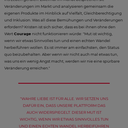
Veränderungen im Markt und analysieren gemeinsam die
eigenen Produkte im Hinblick auf Vielfalt, Gleichberechtigung
und Inklusion. Was all diese Bemühungen und Veränderungen
erfordern? Kristen ist sich sicher, dass es bei ihnen ohne den
Wert
Courage
nicht funktionieren würde: "Mut ist wichtig,
wenn wir etwas Sinnvolles tun und einen echten Wandel
herbeiführen wollen. Es ist immer am einfachsten, den Status
quo beizubehalten. Aber wenn wir nicht auch mal etwas tun,
was uns ein wenig Angst macht, werden wir nie eine spürbare
Veränderung erreichen."
"WAHRE LIEBE IST FÜR ALLE. WIR SETZEN UNS
DAFÜR EIN, DASS UNSERE PLATTFORM DAS
AUCH WIDERSPIEGELT. DIESER MUT IST
WICHTIG, WENN WIR ETWAS SINNVOLLES TUN
UND EINEN ECHTEN WANDEL HERBEIFÜHREN