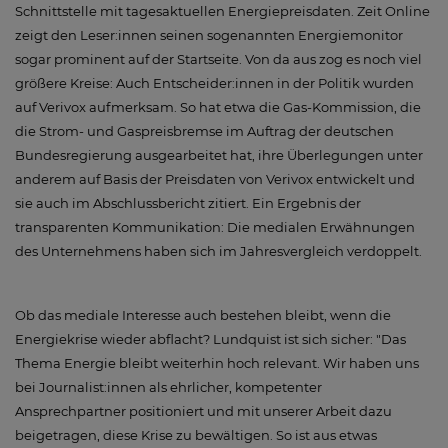
Schnittstelle mit tagesaktuellen Energiepreisdaten. Zeit Online
zeigt den Leser:innen seinen sogenannten Energiemonitor
sogar prominent auf der Startseite. Von da aus zog es noch viel
größere Kreise: Auch Entscheider:innen in der Politik wurden
auf Verivox aufmerksam. So hat etwa die Gas-Kommission, die
die Strom- und Gaspreisbremse im Auftrag der deutschen
Bundesregierung ausgearbeitet hat, ihre Überlegungen unter
anderem auf Basis der Preisdaten von Verivox entwickelt und
sie auch im Abschlussbericht zitiert. Ein Ergebnis der
transparenten Kommunikation: Die medialen Erwähnungen
des Unternehmens haben sich im Jahresvergleich verdoppelt.
Ob das mediale Interesse auch bestehen bleibt, wenn die
Energiekrise wieder abflacht? Lundquist ist sich sicher: "Das
Thema Energie bleibt weiterhin hoch relevant. Wir haben uns
bei Journalist:innen als ehrlicher, kompetenter
Ansprechpartner positioniert und mit unserer Arbeit dazu
beigetragen, diese Krise zu bewältigen. So ist aus etwas