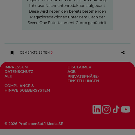
Inhouse-Nachrichtenredaktion aufgebaut.
Diese wird neben den bereits bestehenden
Magazinredaktionen unter dem Dach der
Seven.One Entertainment Group gebündelt.
GEMERKTE SEITEN
:
0
IMPRESSUM
DISCLAIMER
DATENSCHUTZ
AGB
AEB
PRIVATSPHÄRE-
EINSTELLUNGEN
COMPLIANCE &
HINWEISGEBERSYSTEM
©
2026
ProSiebenSat.1 Media SE