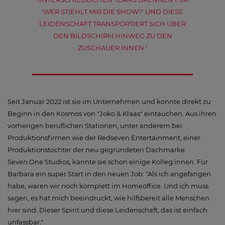
'WER STIEHLT MIR DIE SHOW?' UND DIESE
LEIDENSCHAFT TRANSPORTIERT SICH ÜBER
DEN BILDSCHIRM HINWEG ZU DEN
ZUSCHAUER:INNEN."
Seit Januar 2022 ist sie im Unternehmen und konnte direkt zu
Beginn in den Kosmos von "Joko & Klaas" eintauchen. Aus ihren
vorherigen beruflichen Stationen, unter anderem bei
Produktionsfirmen wie der Redseven Entertainment, einer
Produktionstochter der neu gegründeten Dachmarke
Seven.One Studios, kannte sie schon einige Kolleg:innen. Für
Barbara ein super Start in den neuen Job: "Als ich angefangen
habe, waren wir noch komplett im Homeoffice. Und ich muss
sagen, es hat mich beeindruckt, wie hilfsbereit alle Menschen
hier sind. Dieser Spirit und diese Leidenschaft, das ist einfach
unfassbar."