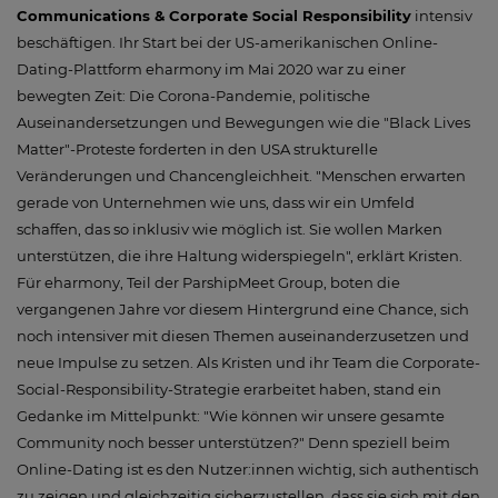
Communications & Corporate Social Responsibility
intensiv
beschäftigen. Ihr Start bei der US-amerikanischen Online-
Dating-Plattform eharmony im Mai 2020 war zu einer
bewegten Zeit: Die Corona-Pandemie, politische
Auseinandersetzungen und Bewegungen wie die "Black Lives
Matter"-Proteste forderten in den USA strukturelle
Veränderungen und Chancengleichheit. "Menschen erwarten
gerade von Unternehmen wie uns, dass wir ein Umfeld
schaffen, das so inklusiv wie möglich ist. Sie wollen Marken
unterstützen, die ihre Haltung widerspiegeln", erklärt Kristen.
Für eharmony, Teil der ParshipMeet Group, boten die
vergangenen Jahre vor diesem Hintergrund eine Chance, sich
noch intensiver mit diesen Themen auseinanderzusetzen und
neue Impulse zu setzen. Als Kristen und ihr Team die Corporate-
Social-Responsibility-Strategie erarbeitet haben, stand ein
Gedanke im Mittelpunkt: "Wie können wir unsere gesamte
Community noch besser unterstützen?" Denn speziell beim
Online-Dating ist es den Nutzer:innen wichtig, sich authentisch
zu zeigen und gleichzeitig sicherzustellen, dass sie sich mit den