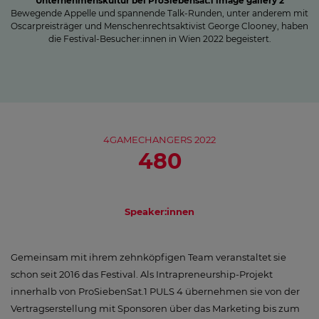
Unternehmenskultur bei ProSiebensat.1 image gallery 2
Bewegende Appelle und spannende Talk-Runden, unter anderem mit
Oscarpreisträger und Menschenrechtsaktivist George Clooney, haben
die Festival-Besucher:innen in Wien 2022 begeistert.
4GAMECHANGERS 2022
480
Speaker:innen
Gemeinsam mit ihrem zehnköpfigen Team veranstaltet sie
schon seit 2016 das Festival. Als Intrapreneurship-Projekt
innerhalb von ProSiebenSat.1 PULS 4 übernehmen sie von der
Vertragserstellung mit Sponsoren über das Marketing bis zum