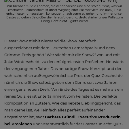
Wir brennen für die Themen, die wir anpacken und sind stolz auf das, was wir
erschaffen. Leidenschaft ist unser Wegbegleiter. Sie motiviert uns dazu, Ziele
entschlossen umzusetzen, konsequent nach vorne zu gehen und immer unser
Bestes zu geben. Je größer die Herausforderung, desto stärker unser Wille zum
Erfolg. Geht nicht – gibt’s nicht!
Dieser Show stiehlt niemand die Show. Mehrfach
ausgezeichnet mit dem Deutschen Fernsehpreis und dem
Grimme-Preis gehört "Wer stiehlt mir die Show?" von und mit
Joko Winterscheidt zu den erfolgreichsten ProSieben-Neustarts
der vergangenen Jahre. Das neuartige Show-Konzept und der
wahrscheinlich außergewöhnlichste Preis der Quiz-Geschichte,
nämlich die Show selbst, geben dem Genre seit zwei Jahren
einen ganz neuen Dreh. "Am Ende des Tages ist es mehr als ein
reines Quiz, es ist Entertainment vom Feinsten. Die perfekte
Komposition an Zutaten. Wie das liebste Lieblingsgericht, das
man gerne isst, weil einfach alles perfekt aufeinander
abgestimmt ist", sagt
Barbara Gründl, Executive Producerin
bei ProSieben
und verantwortlich für das Format. In acht Quiz-