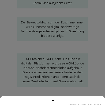
überall und auf jedem Gerät.
»Joyn ist ein lokaler Bewegtbild-
Garant«
Der Bewegtbildkonsum der Zuschauer:innen
wird zunehmend digital, hochwertige
Vermarktungsumfelder gab es im Streaming
bis dato wenige.
Charlotte Potts
»WIR WOLLEN NACHRICHTEN NEU
DENKEN«
Für ProSieben, SAT.1, Kabel Eins und alle
digitalen Plattformen wurde eine 60-köpfige
Inhouse-Nachrichtenredaktion aufgebaut.
Diese wird neben den bereits bestehenden
Magazinredaktionen unter dem Dach der
Seven.One Entertainment Group gebündelt.
GEMERKTE SEITEN
:
0