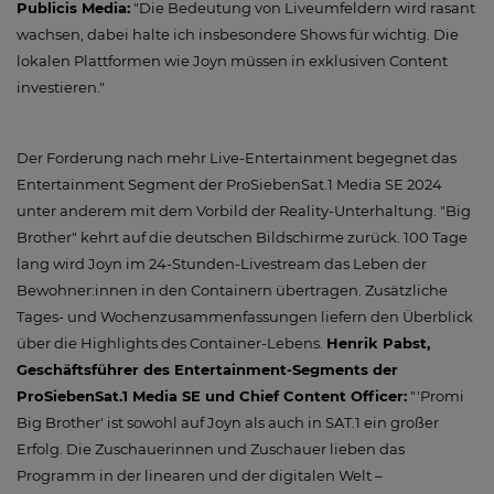
Publicis Media:
"Die Bedeutung von Liveumfeldern wird rasant
wachsen, dabei halte ich insbesondere Shows für wichtig. Die
lokalen Plattformen wie Joyn müssen in exklusiven Content
investieren."
Der Forderung nach mehr Live-Entertainment begegnet das
Entertainment Segment der ProSiebenSat.1 Media SE 2024
unter anderem mit dem Vorbild der Reality-Unterhaltung. "Big
Brother" kehrt auf die deutschen Bildschirme zurück. 100 Tage
lang wird Joyn im 24-Stunden-Livestream das Leben der
Bewohner:innen in den Containern übertragen. Zusätzliche
Tages- und Wochenzusammenfassungen liefern den Überblick
über die Highlights des Container-Lebens.
Henrik Pabst,
Geschäftsführer des Entertainment-Segments der
ProSiebenSat.1 Media SE und Chief Content Officer:
"'Promi
Big Brother' ist sowohl auf Joyn als auch in SAT.1 ein großer
Erfolg. Die Zuschauerinnen und Zuschauer lieben das
Programm in der linearen und der digitalen Welt –