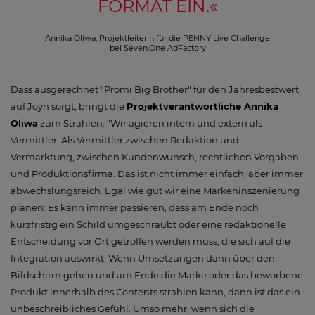
FORMAT EIN.
«
Annika Oliwa, Projektleiterin für die PENNY Live Challenge
bei Seven.One AdFactory
Dass ausgerechnet "Promi Big Brother" für den Jahresbestwert
auf Joyn sorgt, bringt die
Projektverantwortliche Annika
Oliwa
zum Strahlen: "Wir agieren intern und extern als
Vermittler. Als Vermittler zwischen Redaktion und
Vermarktung, zwischen Kundenwunsch, rechtlichen Vorgaben
und Produktionsfirma. Das ist nicht immer einfach, aber immer
abwechslungsreich. Egal wie gut wir eine Markeninszenierung
planen: Es kann immer passieren, dass am Ende noch
kurzfristig ein Schild umgeschraubt oder eine redaktionelle
Entscheidung vor Ort getroffen werden muss, die sich auf die
Integration auswirkt. Wenn Umsetzungen dann über den
Bildschirm gehen und am Ende die Marke oder das beworbene
Produkt innerhalb des Contents strahlen kann, dann ist das ein
unbeschreibliches Gefühl. Umso mehr, wenn sich die