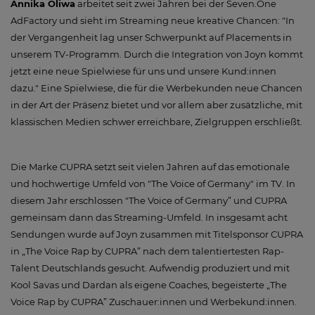
Annika Oliwa
arbeitet seit zwei Jahren bei der Seven.One
AdFactory und sieht im Streaming neue kreative Chancen: "In
der Vergangenheit lag unser Schwerpunkt auf Placements in
unserem TV-Programm. Durch die Integration von Joyn kommt
jetzt eine neue Spielwiese für uns und unsere Kund:innen
dazu." Eine Spielwiese, die für die Werbekunden neue Chancen
in der Art der Präsenz bietet und vor allem aber zusätzliche, mit
klassischen Medien schwer erreichbare, Zielgruppen erschließt.
Die Marke CUPRA setzt seit vielen Jahren auf das emotionale
und hochwertige Umfeld von "The Voice of Germany" im TV. In
diesem Jahr erschlossen "The Voice of Germany” und CUPRA
gemeinsam dann das Streaming-Umfeld. In insgesamt acht
Sendungen wurde auf Joyn zusammen mit Titelsponsor CUPRA
in „The Voice Rap by CUPRA” nach dem talentiertesten Rap-
Talent Deutschlands gesucht. Aufwendig produziert und mit
Kool Savas und Dardan als eigene Coaches, begeisterte „The
Voice Rap by CUPRA” Zuschauer:innen und Werbekund:innen.