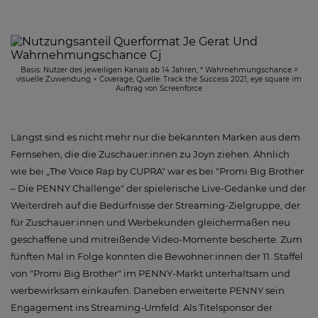
Basis: Nutzer des jeweiligen Kanals ab 14 Jahren, * Wahrnehmungschance =
visuelle Zuwendung × Coverage; Quelle: Track the Success 2021, eye square im
Auftrag von Screenforce
Längst sind es nicht mehr nur die bekannten Marken aus dem
Fernsehen, die die Zuschauer:innen zu Joyn ziehen. Ähnlich
wie bei „The Voice Rap by CUPRA" war es bei "Promi Big Brother
– Die PENNY Challenge" der spielerische Live-Gedanke und der
Weiterdreh auf die Bedürfnisse der Streaming-Zielgruppe, der
für Zuschauer:innen und Werbekunden gleichermaßen neu
geschaffene und mitreißende Video-Momente bescherte. Zum
fünften Mal in Folge konnten die Bewohner:innen der 11. Staffel
von "Promi Big Brother" im PENNY-Markt unterhaltsam und
werbewirksam einkaufen. Daneben erweiterte PENNY sein
Engagement ins Streaming-Umfeld: Als Titelsponsor der