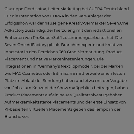
Giuseppe Fiordispina, Leiter Marketing bei CUPRA Deutschland
Für die Integration von CUPRA in den Rap-Ableger der
Erfolgsshow war der hauseigene Kreativ-Vermarkter Seven.One
AdFactory zuständig, der hierzu eng mit den redaktionellen
Einheiten von ProSiebenSat.1 zusammengearbeitet hat. Die
Seven.One AdFactory gilt als Branchenexperte und kreativer
Innovator in den Bereichen 360 Grad-Vermarktung, Product-
Placement und native Markeninszenierungen. Die
Integrationen in "Germany’s Next Topmodel", bei der Marken
wie MAC Cosmetics oder Intimissimi mittlerweile einen festen
Platz im Ablauf der Sendung haben und etwa mit der Vergabe
von Jobs zum Konzept der Show maßgeblich beitragen, haben
Product Placements auf ein neues Qualitätsniveau gehoben.
Aufmerksamkeitsstarke Placements und der erste Einsatz von
KI-basierten virtuellen Placements geben das Tempo in der
Branche vor.