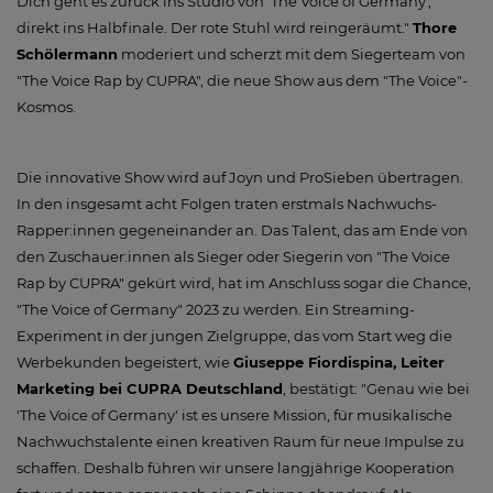
Dich geht es zurück ins Studio von 'The Voice of Germany',
direkt ins Halbfinale. Der rote Stuhl wird reingeräumt."
Thore
Schölermann
moderiert und scherzt mit dem Siegerteam von
"The Voice Rap by CUPRA", die neue Show aus dem "The Voice"-
Kosmos.
Die innovative Show wird auf Joyn und ProSieben übertragen.
In den insgesamt acht Folgen traten erstmals Nachwuchs-
Rapper:innen gegeneinander an. Das Talent, das am Ende von
den Zuschauer:innen als Sieger oder Siegerin von "The Voice
Rap by CUPRA" gekürt wird, hat im Anschluss sogar die Chance,
"The Voice of Germany" 2023 zu werden. Ein Streaming-
Experiment in der jungen Zielgruppe, das vom Start weg die
Werbekunden begeistert, wie
Giuseppe Fiordispina, Leiter
Marketing bei CUPRA Deutschland
, bestätigt: "Genau wie bei
'The Voice of Germany' ist es unsere Mission, für musikalische
Nachwuchstalente einen kreativen Raum für neue Impulse zu
schaffen. Deshalb führen wir unsere langjährige Kooperation