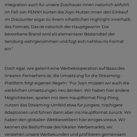
Integration auch für unsere Zuschauer:innen natürlich anfühlt.
Im Fall von PENNY kürten die Joyn-Nutzer:innen den Einkauf
im Discounter sogar zu ihrem inhaltlichen Highlight innerhalb
des Formats. Das ist natürlich der Hauptgewinn: Die
beworbene Brand wird als elementarer Bestandteil der
Sendung wahrgenommen und fügt sich nahtlos ins Format
ein."
Doch egal, wie gelernt eine Werbekooperation auf Basis des
linearen Fernsehens ist, die Umsetzung für die Streaming-
Plattform folgt eigenen Regeln: "Für Joyn müssen wir auch die
werblichen Umsetzungen neu denken. Wir haben hier andere
Möglichkeiten, spielen mit dem Hauptformat Ping-Pong,
nutzen das Streaming-Umfeld etwa für jüngere, nischigere
Adaptionen und führen dann aber ins Hauptformat zurück. Wir
haben den globalen Wettbewerbern hier einiges voraus. Wir
kennen die Bedürfnisse des lokalen Werbemarkts, wir
verstehen unsere Werbekunden und profitieren gemeinsam