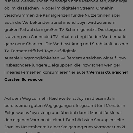
"Unsere Werbekunden benötigen hohe Reichweiten, ganz egal
ob im klassischen TV oder im digitalen Stream. Ohnehin
verschwimmen die Kanalgrenzen für die Nutzer:innen aber
auch die Werbekunden zunehmend. Joyn wird zu einem
großen Teil auf dem großen TV-Schirm genutzt. Die steigende
Nutzung von Connected TV-Inhalten birgt für den Werbemarkt
ganz neue Chancen. Die Werbewirkung und Strahlkraft unserer
TV-Formate trifft bei Joyn auf digitale
Ausspielungsmöglichkeiten. Außerdem erreichen wir auf Joyn
insbesondere jüngere Zielgruppen, die inzwischen weniger
lineares Fernsehen konsumieren", erläutert
Vermarktungschef
Carsten Schwecke
.
Auf dem Weg zu mehr Reichweite ist Joyn in diesem Jahr
bereits einen guten Weg gegangen. Insgesamt fünf Monate in
Folge wuchs Joyn stetig und übertraf damit Monat für Monat
den eigenen Vormonatsrekord. Den höchsten Sprung erzielte
Joyn im November mit einer Steigerung zum Vormonat um 21