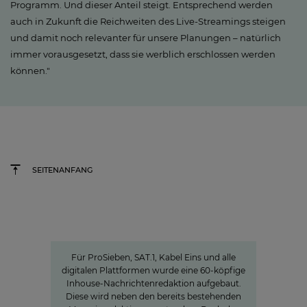
Programm. Und dieser Anteil steigt. Entsprechend werden
auch in Zukunft die Reichweiten des Live-Streamings steigen
und damit noch relevanter für unsere Planungen – natürlich
immer vorausgesetzt, dass sie werblich erschlossen werden
können."
SEITENANFANG
Charlotte Potts
»WIR WOLLEN NACHRICHTEN NEU
DENKEN«
Für ProSieben, SAT.1, Kabel Eins und alle
digitalen Plattformen wurde eine 60-köpfige
Inhouse-Nachrichtenredaktion aufgebaut.
Diese wird neben den bereits bestehenden