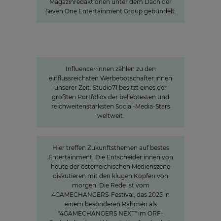
Magazinredaktionen unter dem Dach der
Seven.One Entertainment Group gebündelt.
Studio71
Die Stars der jungen Zielgruppe:
Influencer-Power rund um den
Globus
Influencer:innen zählen zu den
einflussreichsten Werbebotschafter:innen
unserer Zeit. Studio71 besitzt eines der
größten Portfolios der beliebtesten und
reichweitenstärksten Social-Media-Stars
weltweit.
»The Power of Cooperation«
Hier treffen Zukunftsthemen auf bestes
Entertainment. Die Entscheider:innen von
heute der österreichischen Medienszene
diskutieren mit den klugen Köpfen von
morgen. Die Rede ist vom
4GAMECHANGERS-Festival, das 2025 in
einem besonderen Rahmen als
"4GAMECHANGERS NEXT" im ORF-