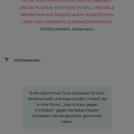
NICHT NUR DARUM LEUTE ANZUSCHREIBEN
UND ZU FLIRTEN. ICH FINDE ES TOLL, WIE VIELE
MENSCHEN AUF TAGGED AUCH JENSEITS VON
LIEBE UND ROMANTIK ZUEINANDER FINDEN.
FOREIGNMAMI, Streamerin
SEITENANFANG
15 Minuten Aufmerksamkeit
15 Minuten Aufmerksamkeit
15 Minuten Prime-Time-Sendezeit für Joko
Winterscheidt und Klaas Heufer-Umlauf, die
in ihrer Show „Joko & Klaas gegen
ProSieben“ gegen die bekanntesten
ProSieben-Sendergesichter gewonnen
haben.
Studio71