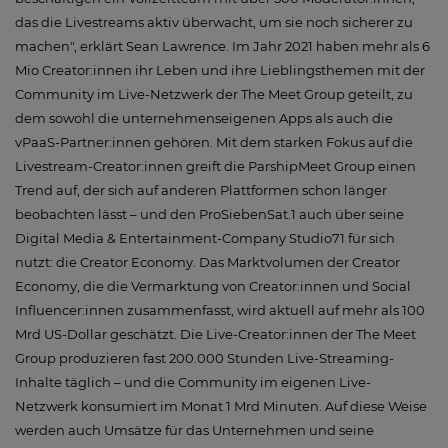
das die Livestreams aktiv überwacht, um sie noch sicherer zu
machen", erklärt Sean Lawrence. Im Jahr 2021 haben mehr als 6
Mio Creator:innen ihr Leben und ihre Lieblingsthemen mit der
Community im Live-Netzwerk der The Meet Group geteilt, zu
dem sowohl die unternehmenseigenen Apps als auch die
vPaaS-Partner:innen gehören. Mit dem starken Fokus auf die
Livestream-Creator:innen greift die ParshipMeet Group einen
Trend auf, der sich auf anderen Plattformen schon länger
beobachten lässt – und den ProSiebenSat.1 auch über seine
Digital Media & Entertainment-Company Studio71 für sich
nutzt: die Creator Economy. Das Marktvolumen der Creator
Economy, die die Vermarktung von Creator:innen und Social
Influencer:innen zusammenfasst, wird aktuell auf mehr als 100
Mrd US-Dollar geschätzt. Die Live-Creator:innen der The Meet
Group produzieren fast 200.000 Stunden Live-Streaming-
Inhalte täglich – und die Community im eigenen Live-
Netzwerk konsumiert im Monat 1 Mrd Minuten. Auf diese Weise
werden auch Umsätze für das Unternehmen und seine