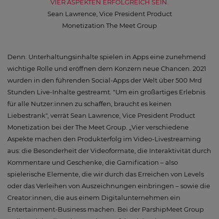
VIER ASPEKTEN ERFOLGREICH SEIN.
Sean Lawrence, Vice President Product
Monetization The Meet Group
Denn: Unterhaltungsinhalte spielen in Apps eine zunehmend
wichtige Rolle und eröffnen dem Konzern neue Chancen. 2021
wurden in den führenden Social-Apps der Welt über 500 Mrd
Stunden Live-Inhalte gestreamt. "Um ein großartiges Erlebnis
für alle Nutzer:innen zu schaffen, braucht es keinen
Liebestrank", verrät Sean Lawrence, Vice President Product
Monetization bei der The Meet Group. „Vier verschiedene
Aspekte machen den Produkterfolg im Video-Livestreaming
aus: die Besonderheit der Videoformate, die Interaktivität durch
Kommentare und Geschenke, die Gamification – also
spielerische Elemente, die wir durch das Erreichen von Levels
oder das Verleihen von Auszeichnungen einbringen – sowie die
Creator:innen, die aus einem Digitalunternehmen ein
Entertainment-Business machen. Bei der ParshipMeet Group