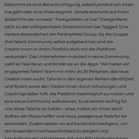
bekommt sie eine Benachrichtigung, sobald jemand von ihnen
live geht oder eine Show beginnt. Gerade erscheint auf ihrem
Bildschirm der Hinweis: "ForeignMami ist live." ForeignMami
zählt zu den erfolgreichsten Streamerinnen bei Tagged. Eine
weitere Besonderheit der ParshipMeet Group: Da die Gruppe
ihre Talent-Community selbst aufgebaut hat, sind die
Creator:innen in ihrem Portfolio stark mit der Plattform
verbunden. Das Unternehmen investiert in seine Community,
zieht so Talente an und bindet sie an die Apps. "Wir haben ein
engagiertes Talent-Team mit mehr als 30 Personen, das neue
Creator:innen sucht, Talente in den eigenen Reihen identifiziert
und fördert sowie den Creator:innen durch Schulungen und
Coachings dabei hilft, die Plattform bestmöglich zu nutzen und
eine treue Community aufzubauen. Es ist extrem wichtig für
uns, diese Talente zu halten – etwa, indem wir ihnen beim
Aufbau der Shows helfen und neue, passgenaue Tools für sie
entwickeln. Zudem setzen wir auf Künstliche Intelligenz, um
die Anwender:innenfreundlichkeit zu steigern und
beschäftigen ein Vollzeitteam mit über 500 Moderator:innen,