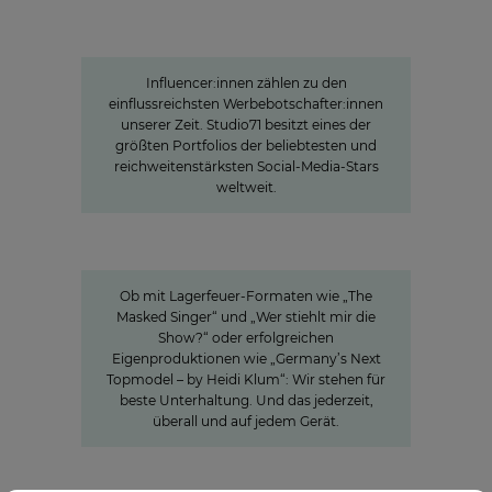
Die Stars der jungen Zielgruppe:
Influencer-Power rund um den
Globus
Influencer:innen zählen zu den
einflussreichsten Werbebotschafter:innen
unserer Zeit. Studio71 besitzt eines der
größten Portfolios der beliebtesten und
reichweitenstärksten Social-Media-Stars
weltweit.
Innovation
Entertainment in all seinen
Facetten
Ob mit Lagerfeuer-Formaten wie „The
Masked Singer“ und „Wer stiehlt mir die
Show?“ oder erfolgreichen
Eigenproduktionen wie „Germany’s Next
Topmodel – by Heidi Klum“: Wir stehen für
beste Unterhaltung. Und das jederzeit,
überall und auf jedem Gerät.