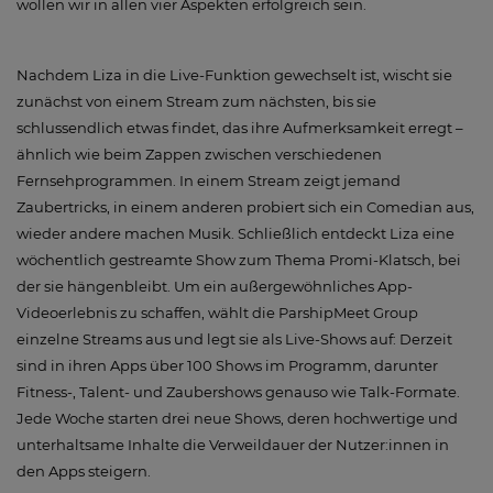
wollen wir in allen vier Aspekten erfolgreich sein.
Nachdem Liza in die Live-Funktion gewechselt ist, wischt sie
zunächst von einem Stream zum nächsten, bis sie
schlussendlich etwas findet, das ihre Aufmerksamkeit erregt –
ähnlich wie beim Zappen zwischen verschiedenen
Fernsehprogrammen. In einem Stream zeigt jemand
Zaubertricks, in einem anderen probiert sich ein Comedian aus,
wieder andere machen Musik. Schließlich entdeckt Liza eine
wöchentlich gestreamte Show zum Thema Promi-Klatsch, bei
der sie hängenbleibt. Um ein außergewöhnliches App-
Videoerlebnis zu schaffen, wählt die ParshipMeet Group
einzelne Streams aus und legt sie als Live-Shows auf: Derzeit
sind in ihren Apps über 100 Shows im Programm, darunter
Fitness-, Talent- und Zaubershows genauso wie Talk-Formate.
Jede Woche starten drei neue Shows, deren hochwertige und
unterhaltsame Inhalte die Verweildauer der Nutzer:innen in
den Apps steigern.