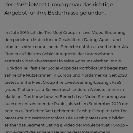
der ParshipMeet Group genau das richtige
Angebot für ihre Bedürfnisse gefunden.
Im Jahr 2016 sah die The Meet Group im Live-Video-Streaming
den perfekten Match für ihr Geschäft mit Dating-Apps – und
arbeitet seither daran, beide Bereiche nahtlos zu verbinden. Als
Pionier auf diesem Gebiet integrierte das Unternehmen
erstmals Video-Livestreams in seine Apps. Inzwischen ist die
Funktion Teil fast aller Social-Apps des Portfolios und begeistert
zahlreiche Nutzer:innen in Europa und Nordamerika. Seit 2020
bietet die The Meet Group ihre Livestreaming-Lösung vPaaS
(video-Platform-as-a-Service) auch anderen Anbieter:innen im
Markt an. Das Know-how im Bereich Live-Video-Streaming war
auch ein entscheidender Punkt, als sich im September 2020 die
bereits zu ProSiebenSat.1 gehörende Parship Group mit der The
Meet Group zusammenschloss. Die ParshipMeet Group bildet
seither das Segment Dating & Video der ProSiebenSat.1 Group –
und ergänzt die anderen Bereiche des Unternehmens,