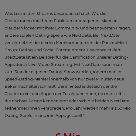
Was Liza in den Streams besonders schätzt: Wie die
Creator:innen mit ihrem Publikum interagieren. Manche
plaudern locker mit ihrer Community und beantworten Fragen,
andere spielen Dating-Spiele wie NextDate. Bei NextDate
verschmelzen die beiden Kernkompetenzen der ParshipMeet
Group: Dating und Social Entertainment. Lawrence erklärt:
„NextDate ist ein Beispiel für die Gamification unserer Dating-
Apps durch Live-Video-Streaming. Mit NextDate kann man
zum Star der eigenen Dating-Show werden, indem man in
Speed-Dating-Manier innerhalb von nur zwei Minuten neue
Bekanntschaften schließt. Dann entscheidet sich der:die
Creator:in vor den Augen der Zuschauer:innen, ob man selbst
die nächste Person kennenlernt oder sich die beiden NextDate-
Teilnehmer:innen verabreden. Pro Jahr werden mehr als 50 Mio
Dating-Spiele in unseren Apps gespielt."