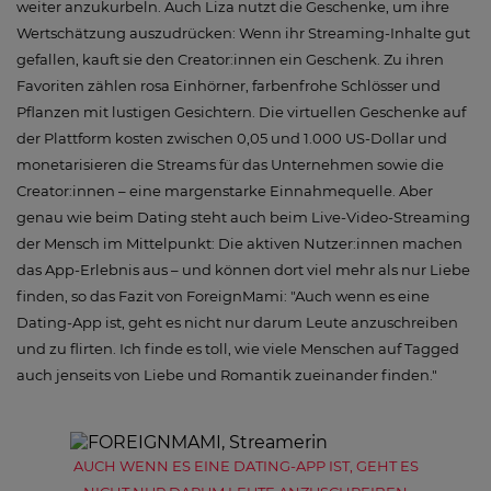
weiter anzukurbeln. Auch Liza nutzt die Geschenke, um ihre
Wertschätzung auszudrücken: Wenn ihr Streaming-Inhalte gut
gefallen, kauft sie den Creator:innen ein Geschenk. Zu ihren
Favoriten zählen rosa Einhörner, farbenfrohe Schlösser und
Pflanzen mit lustigen Gesichtern. Die virtuellen Geschenke auf
der Plattform kosten zwischen 0,05 und 1.000 US-Dollar und
monetarisieren die Streams für das Unternehmen sowie die
Creator:innen – eine margenstarke Einnahmequelle. Aber
genau wie beim Dating steht auch beim Live-Video-Streaming
der Mensch im Mittelpunkt: Die aktiven Nutzer:innen machen
das App-Erlebnis aus – und können dort viel mehr als nur Liebe
finden, so das Fazit von ForeignMami: "Auch wenn es eine
Dating-App ist, geht es nicht nur darum Leute anzuschreiben
und zu flirten. Ich finde es toll, wie viele Menschen auf Tagged
auch jenseits von Liebe und Romantik zueinander finden."
AUCH WENN ES EINE DATING-APP IST, GEHT ES