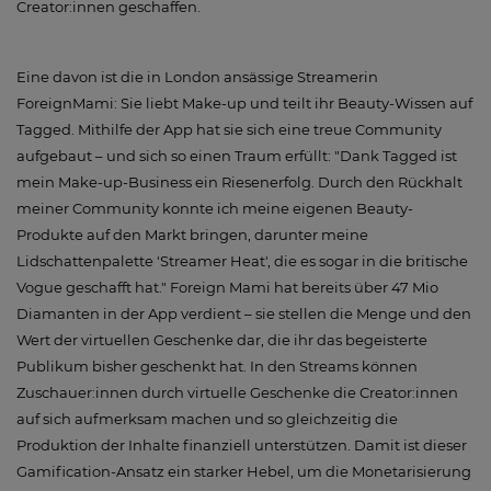
Creator:innen geschaffen.
Eine davon ist die in London ansässige Streamerin
ForeignMami: Sie liebt Make-up und teilt ihr Beauty-Wissen auf
Tagged. Mithilfe der App hat sie sich eine treue Community
aufgebaut – und sich so einen Traum erfüllt: "Dank Tagged ist
mein Make-up-Business ein Riesenerfolg. Durch den Rückhalt
meiner Community konnte ich meine eigenen Beauty-
Produkte auf den Markt bringen, darunter meine
Lidschattenpalette 'Streamer Heat', die es sogar in die britische
Vogue geschafft hat." Foreign Mami hat bereits über 47 Mio
Diamanten in der App verdient – sie stellen die Menge und den
Wert der virtuellen Geschenke dar, die ihr das begeisterte
Publikum bisher geschenkt hat. In den Streams können
Zuschauer:innen durch virtuelle Geschenke die Creator:innen
auf sich aufmerksam machen und so gleichzeitig die
Produktion der Inhalte finanziell unterstützen. Damit ist dieser
Gamification-Ansatz ein starker Hebel, um die Monetarisierung