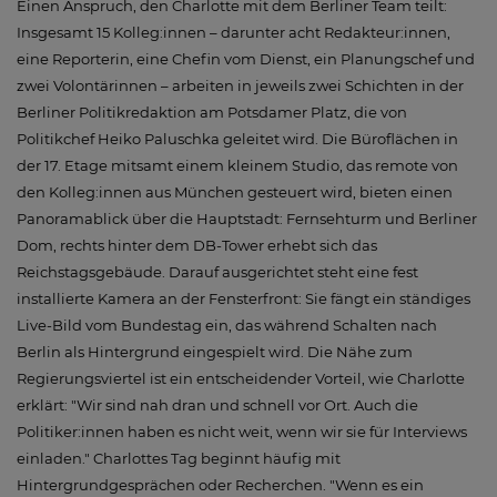
Einen Anspruch, den Charlotte mit dem Berliner Team teilt:
Insgesamt 15 Kolleg:innen – darunter acht Redakteur:innen,
eine Reporterin, eine Chefin vom Dienst, ein Planungschef und
zwei Volontärinnen – arbeiten in jeweils zwei Schichten in der
Berliner Politikredaktion am Potsdamer Platz, die von
Politikchef Heiko Paluschka geleitet wird. Die Büroflächen in
der 17. Etage mitsamt einem kleinem Studio, das remote von
den Kolleg:innen aus München gesteuert wird, bieten einen
Panoramablick über die Hauptstadt: Fernsehturm und Berliner
Dom, rechts hinter dem DB-Tower erhebt sich das
Reichstagsgebäude. Darauf ausgerichtet steht eine fest
installierte Kamera an der Fensterfront: Sie fängt ein ständiges
Live-Bild vom Bundestag ein, das während Schalten nach
Berlin als Hintergrund eingespielt wird. Die Nähe zum
Regierungsviertel ist ein entscheidender Vorteil, wie Charlotte
erklärt: "Wir sind nah dran und schnell vor Ort. Auch die
Politiker:innen haben es nicht weit, wenn wir sie für Interviews
einladen." Charlottes Tag beginnt häufig mit
Hintergrundgesprächen oder Recherchen. "Wenn es ein