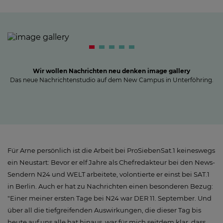
Wir wollen Nachrichten neu denken image gallery
Das neue Nachrichtenstudio auf dem New Campus in Unterföhring.
Für Arne persönlich ist die Arbeit bei ProSiebenSat.1 keineswegs
ein Neustart: Bevor er elf Jahre als Chefredakteur bei den News-
Sendern N24 und WELT arbeitete, volontierte er einst bei SAT.1
in Berlin. Auch er hat zu Nachrichten einen besonderen Bezug:
"Einer meiner ersten Tage bei N24 war DER 11. September. Und
über all die tiefgreifenden Auswirkungen, die dieser Tag bis
heute auf uns alle hat hinaus, war für mich seitdem klar, dass