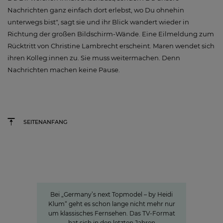
Nachrichten ganz einfach dort erlebst, wo Du ohnehin
unterwegs bist", sagt sie und ihr Blick wandert wieder in
Richtung der großen Bildschirm-Wände. Eine Eilmeldung zum
Rücktritt von Christine Lambrecht erscheint. Maren wendet sich
ihren Kolleg:innen zu. Sie muss weitermachen. Denn
Nachrichten machen keine Pause.
SEITENANFANG
Germany's next Topmodel
Wie unsere Wertschöpfungskette
rund um #GNTM die Show
erfolgreich macht
Bei „Germany’s next Topmodel – by Heidi
Klum“ geht es schon lange nicht mehr nur
um klassisches Fernsehen. Das TV-Format
hat sich in den letzten Jahren