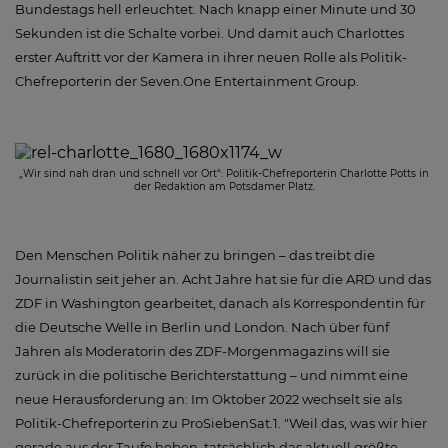
Bundestags hell erleuchtet. Nach knapp einer Minute und 30
Sekunden ist die Schalte vorbei. Und damit auch Charlottes
erster Auftritt vor der Kamera in ihrer neuen Rolle als Politik-
Chefreporterin der Seven.One Entertainment Group.
„Wir sind nah dran und schnell vor Ort“: Politik-Chefreporterin Charlotte Potts in
der Redaktion am Potsdamer Platz.
Den Menschen Politik näher zu bringen – das treibt die
Journalistin seit jeher an. Acht Jahre hat sie für die ARD und das
ZDF in Washington gearbeitet, danach als Korrespondentin für
die Deutsche Welle in Berlin und London. Nach über fünf
Jahren als Moderatorin des ZDF-Morgenmagazins will sie
zurück in die politische Berichterstattung – und nimmt eine
neue Herausforderung an: Im Oktober 2022 wechselt sie als
Politik-Chefreporterin zu ProSiebenSat.1. "Weil das, was wir hier
gerade aus der Taufe heben, tatsächlich das aktuell größte