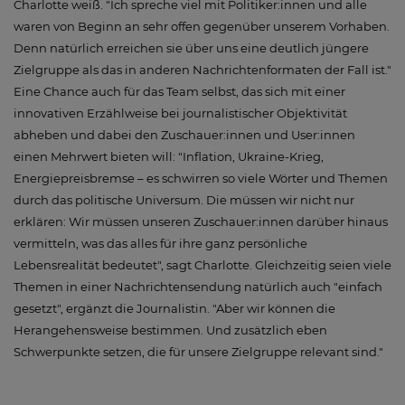
Charlotte weiß. "Ich spreche viel mit Politiker:innen und alle
waren von Beginn an sehr offen gegenüber unserem Vorhaben.
Denn natürlich erreichen sie über uns eine deutlich jüngere
Zielgruppe als das in anderen Nachrichtenformaten der Fall ist."
Eine Chance auch für das Team selbst, das sich mit einer
innovativen Erzählweise bei journalistischer Objektivität
abheben und dabei den Zuschauer:innen und User:innen
einen Mehrwert bieten will: "Inflation, Ukraine-Krieg,
Energiepreisbremse – es schwirren so viele Wörter und Themen
durch das politische Universum. Die müssen wir nicht nur
erklären: Wir müssen unseren Zuschauer:innen darüber hinaus
vermitteln, was das alles für ihre ganz persönliche
Lebensrealität bedeutet", sagt Charlotte. Gleichzeitig seien viele
Themen in einer Nachrichtensendung natürlich auch "einfach
gesetzt", ergänzt die Journalistin. "Aber wir können die
Herangehensweise bestimmen. Und zusätzlich eben
Schwerpunkte setzen, die für unsere Zielgruppe relevant sind."