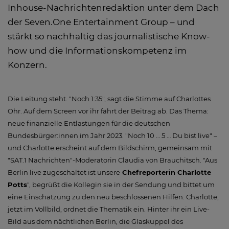
Inhouse-Nachrichtenredaktion unter dem Dach
der Seven.One Entertainment Group – und
stärkt so nachhaltig das journalistische Know-
how und die Informationskompetenz im
Konzern.
Die Leitung steht. "Noch 1:35", sagt die Stimme auf Charlottes
Ohr. Auf dem Screen vor ihr fährt der Beitrag ab. Das Thema:
neue finanzielle Entlastungen für die deutschen
Bundesbürger:innen im Jahr 2023. "Noch 10 … 5 … Du bist live" –
und Charlotte erscheint auf dem Bildschirm, gemeinsam mit
"SAT.1 Nachrichten"-Moderatorin Claudia von Brauchitsch. "Aus
Berlin live zugeschaltet ist unsere
Chefreporterin Charlotte
Potts
", begrüßt die Kollegin sie in der Sendung und bittet um
eine Einschätzung zu den neu beschlossenen Hilfen. Charlotte,
jetzt im Vollbild, ordnet die Thematik ein. Hinter ihr ein Live-
Bild aus dem nächtlichen Berlin, die Glaskuppel des