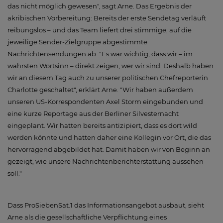
das nicht möglich gewesen", sagt Arne. Das Ergebnis der
akribischen Vorbereitung: Bereits der erste Sendetag verläuft
reibungslos – und das Team liefert drei stimmige, auf die
jeweilige Sender-Zielgruppe abgestimmte
Nachrichtensendungen ab. "Es war wichtig, dass wir – im
wahrsten Wortsinn – direkt zeigen, wer wir sind. Deshalb haben
wir an diesem Tag auch zu unserer politischen Chefreporterin
Charlotte geschaltet", erklärt Arne. "Wir haben außerdem
unseren US-Korrespondenten Axel Storm eingebunden und
eine kurze Reportage aus der Berliner Silvesternacht
eingeplant. Wir hatten bereits antizipiert, dass es dort wild
werden könnte und hatten daher eine Kollegin vor Ort, die das
hervorragend abgebildet hat. Damit haben wir von Beginn an
gezeigt, wie unsere Nachrichtenberichterstattung aussehen
soll."
Dass ProSiebenSat.1 das Informationsangebot ausbaut, sieht
Arne als die gesellschaftliche Verpflichtung eines