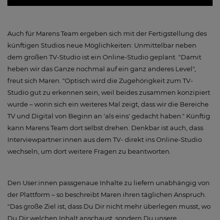
Auch für Marens Team ergeben sich mit der Fertigstellung des
künftigen Studios neue Möglichkeiten: Unmittelbar neben
dem großen TV-Studio ist ein Online-Studio geplant. "Damit
heben wir das Ganze nochmal auf ein ganz anderes Level",
freut sich Maren. "Optisch wird die Zugehörigkeit zum TV-
Studio gut zu erkennen sein, weil beides zusammen konzipiert
wurde – worin sich ein weiteres Mal zeigt, dass wir die Bereiche
TV und Digital von Beginn an 'als eins' gedacht haben." Künftig
kann Marens Team dort selbst drehen. Denkbar ist auch, dass
Interviewpartner:innen aus dem TV- direkt ins Online-Studio
wechseln, um dort weitere Fragen zu beantworten.
Den User:innen passgenaue Inhalte zu liefern unabhängig von
der Plattform – so beschreibt Maren ihren täglichen Anspruch.
"Das große Ziel ist, dass Du Dir nicht mehr überlegen musst, wo
Du Dir welchen Inhalt anschaust, sondern Du unsere