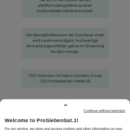
plattformübergreifend zu einer
multimedialen Marke entwickelt.
»Joyn ist ein lokaler Bewegtbild-
Garant«
Der Bewegtbildkonsum der Zuschauer:innen
wird zunehmend digital, hochwertige
Vermarktungsumfelder gab es im Streaming
bis dato wenige.
»Wir investieren gezielt in Formate,
die Nähe schaffen«
CEO-Interview mit Marco Giordani, Group
CEO ProSiebenSat.1 Media SE
GEMERKTE SEITEN
:
0
IMPRESSUM
DISCLAIMER
DATENSCHUTZ
AGB