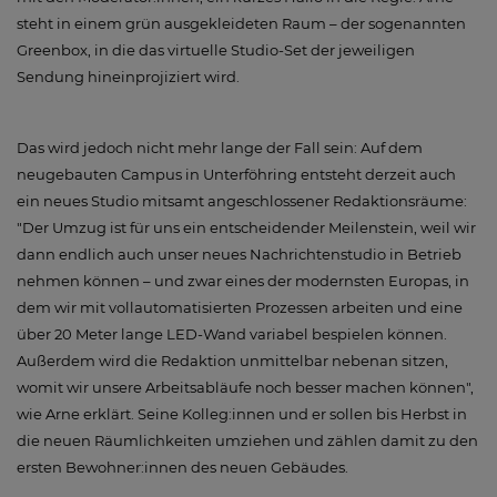
steht in einem grün ausgekleideten Raum – der sogenannten
Greenbox, in die das virtuelle Studio-Set der jeweiligen
Sendung hineinprojiziert wird.
Das wird jedoch nicht mehr lange der Fall sein: Auf dem
neugebauten Campus in Unterföhring entsteht derzeit auch
ein neues Studio mitsamt angeschlossener Redaktionsräume:
"Der Umzug ist für uns ein entscheidender Meilenstein, weil wir
dann endlich auch unser neues Nachrichtenstudio in Betrieb
nehmen können – und zwar eines der modernsten Europas, in
dem wir mit vollautomatisierten Prozessen arbeiten und eine
über 20 Meter lange LED-Wand variabel bespielen können.
Außerdem wird die Redaktion unmittelbar nebenan sitzen,
womit wir unsere Arbeitsabläufe noch besser machen können",
wie Arne erklärt. Seine Kolleg:innen und er sollen bis Herbst in
die neuen Räumlichkeiten umziehen und zählen damit zu den
ersten Bewohner:innen des neuen Gebäudes.