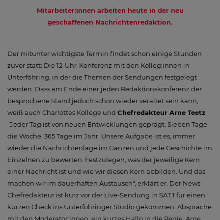
Mitarbeiter:innen arbeiten heute in der neu
geschaffenen Nachrichtenredaktion.
Der mitunter wichtigste Termin findet schon einige Stunden
zuvor statt: Die 12-Uhr-Konferenz mit den Kolleg:innen in
Unterföhring, in der die Themen der Sendungen festgelegt
werden. Dass am Ende einer jeden Redaktionskonferenz der
besprochene Stand jedoch schon wieder veraltet sein kann,
weiß auch Charlottes Kollege und
Chefredakteur Arne Teetz
:
"Jeder Tag ist von neuen Entwicklungen geprägt. Sieben Tage
die Woche, 365 Tage im Jahr. Unsere Aufgabe ist es, immer
wieder die Nachrichtenlage im Ganzen und jede Geschichte im
Einzelnen zu bewerten. Festzulegen, was der jeweilige Kern
einer Nachricht ist und wie wir diesen Kern abbilden. Und das
machen wir im dauerhaften Austausch", erklärt er. Der News-
Chefredakteur ist kurz vor der Live-Sendung in SAT.1 für einen
kurzen Check ins Unterföhringer Studio gekommen: Absprache
mit den Moderator:innen, ein kurzes Hallo in die Regie. Arne