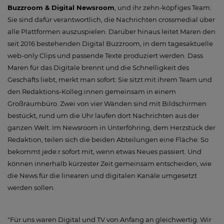
Buzzroom & Digital Newsroom
, und ihr zehn-köpfiges Team:
Sie sind dafür verantwortlich, die Nachrichten crossmedial über
alle Plattformen auszuspielen. Darüber hinaus leitet Maren den
seit 2016 bestehenden Digital Buzzroom, in dem tagesaktuelle
web-only Clips und passende Texte produziert werden. Dass
Maren für das Digitale brennt und die Schnelligkeit des
Geschäfts liebt, merkt man sofort: Sie sitzt mit ihrem Team und
den Redaktions-Kolleg:innen gemeinsam in einem
Großraumbüro. Zwei von vier Wänden sind mit Bildschirmen
bestückt, rund um die Uhr laufen dort Nachrichten aus der
ganzen Welt. Im Newsroom in Unterföhring, dem Herzstück der
Redaktion, teilen sich die beiden Abteilungen eine Fläche: So
bekommt jede:r sofort mit, wenn etwas Neues passiert. Und
können innerhalb kürzester Zeit gemeinsam entscheiden, wie
die News für die linearen und digitalen Kanäle umgesetzt
werden sollen.
"Für uns waren Digital und TV von Anfang an gleichwertig. Wir