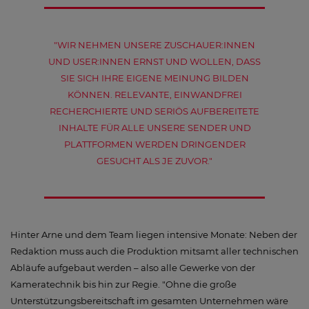
"WIR NEHMEN UNSERE ZUSCHAUER:INNEN
UND USER:INNEN ERNST UND WOLLEN, DASS
SIE SICH IHRE EIGENE MEINUNG BILDEN
KÖNNEN. RELEVANTE, EINWANDFREI
RECHERCHIERTE UND SERIÖS AUFBEREITETE
INHALTE FÜR ALLE UNSERE SENDER UND
PLATTFORMEN WERDEN DRINGENDER
GESUCHT ALS JE ZUVOR."
Hinter Arne und dem Team liegen intensive Monate: Neben der
Redaktion muss auch die Produktion mitsamt aller technischen
Abläufe aufgebaut werden – also alle Gewerke von der
Kameratechnik bis hin zur Regie. "Ohne die große
Unterstützungsbereitschaft im gesamten Unternehmen wäre