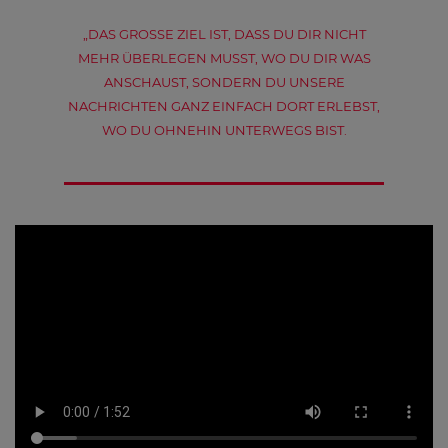
„DAS GROSSE ZIEL IST, DASS DU DIR NICHT
MEHR ÜBERLEGEN MUSST, WO DU DIR WAS
ANSCHAUST, SONDERN DU UNSERE
NACHRICHTEN GANZ EINFACH DORT ERLEBST,
WO DU OHNEHIN UNTERWEGS BIST.