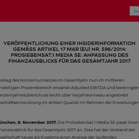
VERÖFFENTLICHUNG EINER INSIDERINFORMATION
GEMÄSS ARTIKEL 17 MAR (EU) NR. 596/2014:
ProSiebenSat.1 Media SE: Anpassung des
Finanzausblicks für das Gesamtjahr 2017
nstieg des Konzernumsatzes im Gesamtjahr nun im mittleren
nstelligen Prozentbereich erwartet Adjusted EBITDA und bereinigter
nzernjahresüberschuss leicht über Vorjahresniveau angestrebt
eschäftsentwicklung im dritten Quartal im Rahmen der Erwartunge
ünchen, 8. November 2017.
Die ProSiebenSat.1 Media SE passt ihren
nanzausblick für das Gesamtjahr 2017 an. Dies hat der Vorstand der
sellschaft heute als Ergebnis einer Analyse der laufenden