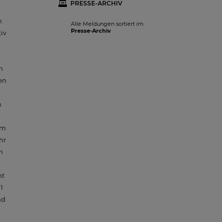
PRESSE-ARCHIV
n
Alle Meldungen sortiert im
Presse-Archiv
iv
e
h
en
n
um
hr
n
nt
1
nd