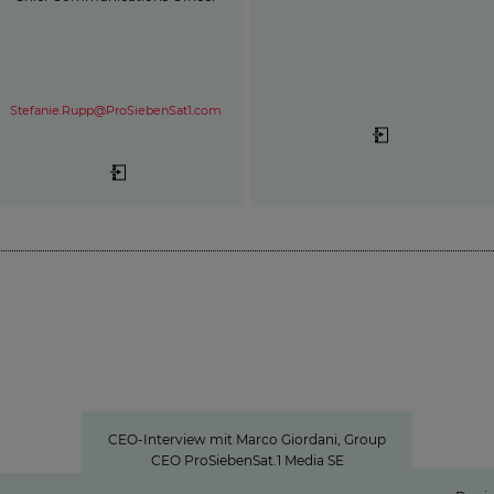
Stefanie.Rupp@ProSiebenSat1.com
l
»Wir investieren gezielt in
Barrierefr
Gum
Formate, die Nähe schaffen«
Bar
e rund
ProSie
ow
CEO-Interview mit Marco Giordani, Group
unter
ht
CEO ProSiebenSat.1 Media SE