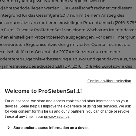
 vierten Quartal jeweils unter dem Vergleichswert der
rjahresperiode liegen werden. Die Gesellschaft rechnet vor diesem
ntergrund für das Gesamtjahr 2017 nun mit einem Anstieg des
nzernumsatzes im mittleren einstelligen Prozentbereich (2016: 3.79
o Euro). Zuvor ist ProSiebenSat.1 von einem Wachstum im mindeste
ohen einstelligen Prozentbereich ausgegangen. Vor dem Hintergru
r erwarteten Ergebnisentwicklung im vierten Quartal rechnet die
sellschaft für das Gesamtjahr 2017 im Konzern nun mit einer
derateren Ergebnisverbesserung als zuvor und geht davon aus, das
rjahresniveau des adjusted EBITDA (2016: 1.018 Mio Euro) sowie des
reinigten Konzernjahresüberschusses (2016: 536 Mio Euro) jeweils
icht zu übertreffen. Zuvor ist ProSiebenSat.1 davon ausgegangen, das
wohl das adjusted EBITDA als auch der bereinigte
nzernjahresüberschuss für das Gesamtjahr das Vorjahresniveau
bertreffen werden. Die Geschäftsentwicklung im abgeschlossenen
itten Quartal 2017 verlief im Rahmen der am 28. August 2017
ngepassten Erwartungen des Unternehmens. Hinweis zur
richterstattung Die ProSiebenSat.1 Group verwendet mit dem
djusted EBITDA und dem bereinigten Konzernjahresüberschuss auc