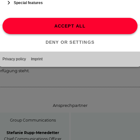
ogenannte Non-IFRS-Kennzahlen; mit Beginn des Geschäftsjahres 20
t ProSiebenSat.1 hierzu eine um bestimmte Einflüsse bereinigte
llständige Ergebnisrechnung veröffentlicht. Diese Änderungen
rücksichtigen die Entwicklung in der Berichtspraxis zu Non-IFRS-
nnzahlen sowie die erhöhten regulatorischen
ransparenzanforderungen in diesem Bereich. Informationen zur
usammensetzung des bereinigten Konzernjahresüberschusses und
s adjusted EBITDA finden sich auf Seite 73/74 des Geschäftsberichts
16, der auf unserer Konzernwebsite
www.ProSiebenSat1.com
zur
rfügung steht.
Ansprechpartner
Group Communications
Stefanie Rupp-Menedetter
Chief Communications Officer