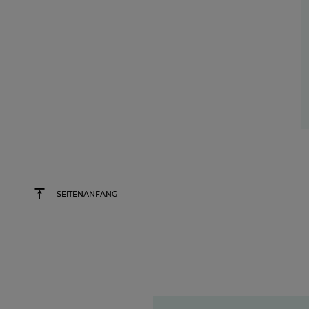
SEITENANFANG
Germany's next Topmode
Wie unsere
Wertschöpfungskett
um #GNTM die Sh
erfolgreich mac