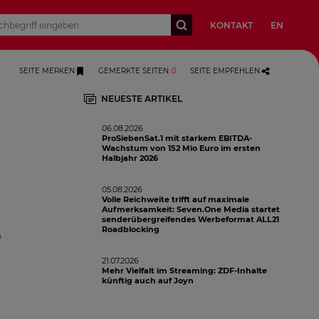
KONTAKT
EN
SEITE MERKEN
GEMERKTE SEITEN
:
0
SEITE EMPFEHLEN
NEUESTE ARTIKEL
06.08.2026
ProSiebenSat.1 mit starkem EBITDA-
Wachstum von 152 Mio Euro im ersten
Halbjahr 2026
05.08.2026
Volle Reichweite trifft auf maximale
Aufmerksamkeit: Seven.One Media startet
senderübergreifendes Werbeformat ALL21
Roadblocking
n
21.07.2026
Mehr Vielfalt im Streaming: ZDF-Inhalte
künftig auch auf Joyn