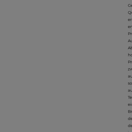
Ge
Qu
er
en
P
Au
A
ho
Pr
z
au
so
au
Te
e
Br
de
de