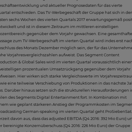
schäftsentwicklung und aktueller Prognosedaten für das vierte
artal entschieden. Das TV-Werbegeschäft der Gruppe hat sich in de
sten sechs Wochen des vierten Quartals 2017 erwartungsgemäß posit
twickelt und ist in diesem Zeitraum im mittleren einstelligen
rozentbereich gegenüber dem Vorjahr gewachsen. Eine gesamthaft
ssage zum TV-Werbegeschäft im vierten Quartal wird indes erst nac
bschluss des Monats Dezember möglich sein, der für das Unternehm
he Vorjahresvergleichszahlen aufweist. Das Segment Content
oduction & Global Sales wird im vierten Quartal voraussichtlich eine
weistelligen prozentualen Umsatzrückgang gegenüber dem Vorjahr
fweisen. Hier wirken sich starke Vergleichswerte im Vorjahreszeitra
wie eine teilweise Verschiebung von Produktionen in das nächste Ja
s. Darüber hinaus setzen sich die strukturellen Herausforderungen i
ilen des Segments Digital Entertainment fort. In Kombination mit
inem wie geplant stärkeren Anstieg der Programmkosten im Segme
oadcasting German-speaking im vierten Quartal geht ProSiebenSat.
rzeit davon aus, dass das adjusted EBITDA (Q4 2016: 392 Mio Euro) u
r bereinigte Konzernüberschuss (Q4 2016: 226 Mio Euro) der Gruppe