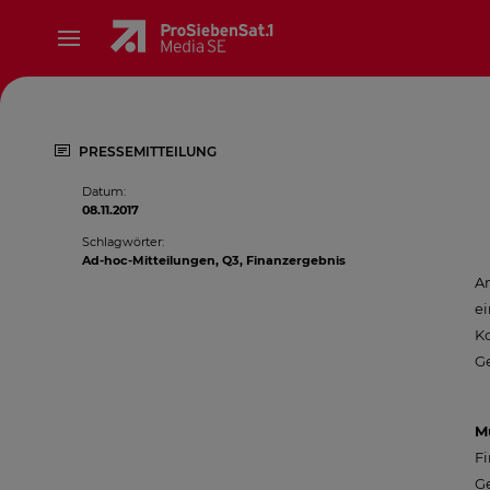
PRESSEMITTEILUNG
Datum
:
08.11.2017
Schlagwörter
:
Ad-hoc-Mitteilungen, Q3, Finanzergebnis
A
ei
Ko
G
M
Fi
Ge