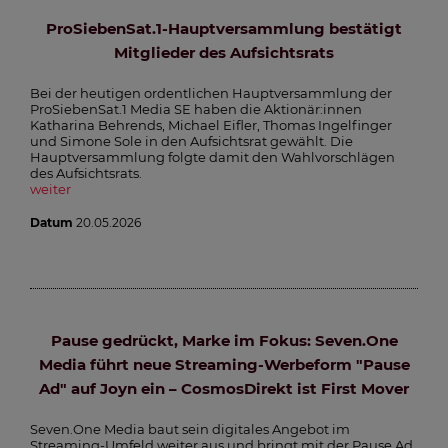
ProSiebenSat.1-Hauptversammlung bestätigt
Mitglieder des Aufsichtsrats
Bei der heutigen ordentlichen Hauptversammlung der
ProSiebenSat.1 Media SE haben die Aktionär:innen
Katharina Behrends, Michael Eifler, Thomas Ingelfinger
und Simone Sole in den Aufsichtsrat gewählt. Die
Hauptversammlung folgte damit den Wahlvorschlägen
des Aufsichtsrats.
weiter
Datum
20.05.2026
Pause gedrückt, Marke im Fokus: Seven.One
Media führt neue Streaming-Werbeform "Pause
Ad" auf Joyn ein – CosmosDirekt ist First Mover
Seven.One Media baut sein digitales Angebot im
Streaming-Umfeld weiter aus und bringt mit der Pause Ad