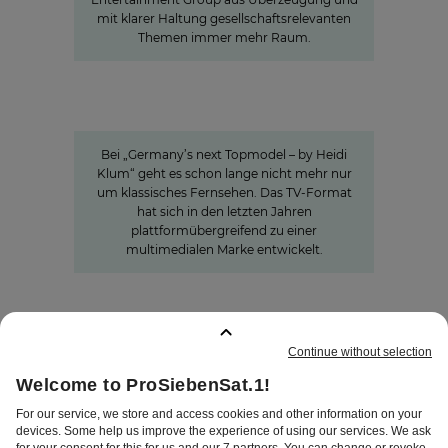
mit klarer Haltung gesellschaftsrelevanten
Themen immer mehr Raum.
Germany's next Topmodel
Wie unsere Wertschöpfungskette
rund um #GNTM die Show
erfolgreich macht
Bei „Germany’s next Topmodel – by Heidi
Klum“ geht es schon lange nicht mehr nur
um klassisches Fernsehen. Das TV-Format
hat sich in den letzten Jahren
plattformübergreifend zu einer
multimedialen Marke entwickelt.
GEMERKTE SEITEN
:
0
IMPRESSUM
DISCLAIMER
DATENSCHUTZ
AGB
AEB
PRIVATSPHÄRE-
EINSTELLUNGEN