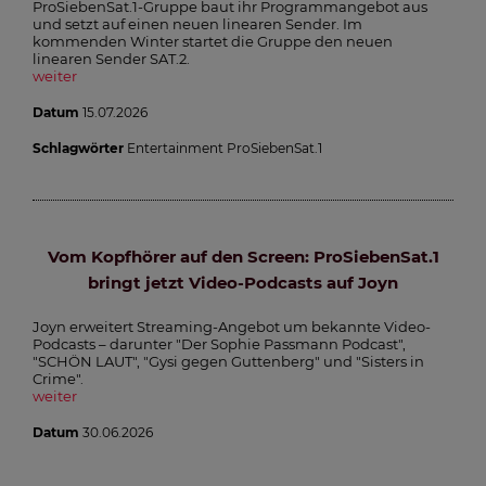
ProSiebenSat.1-Gruppe baut ihr Programmangebot aus
und setzt auf einen neuen linearen Sender. Im
kommenden Winter startet die Gruppe den neuen
linearen Sender SAT.2.
weiter
Datum
15.07.2026
Schlagwörter
Entertainment ProSiebenSat.1
Vom Kopfhörer auf den Screen: ProSiebenSat.1
bringt jetzt Video-Podcasts auf Joyn
Joyn erweitert Streaming-Angebot um bekannte Video-
Podcasts – darunter "Der Sophie Passmann Podcast",
"SCHÖN LAUT", "Gysi gegen Guttenberg" und "Sisters in
Crime".
weiter
Datum
30.06.2026