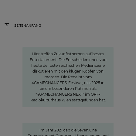
SEITENANFANG
»The Power of Cooperation«
Hier treffen Zukunftsthemen auf bestes
Entertainment. Die Entscheider:innen von
heute der österreichischen Medienszene
diskutieren mit den klugen Köpfen von
morgen. Die Rede ist vom
4GAMECHANGERS-Festival, das 2025 in
einem besonderen Rahmen als
"4GAMECHANGERS NEXT" im ORF-
Radiokulturhaus Wien stattgefunden hat.
Sven Pietsch
Mit Selbst­verständnis informieren
und zur Meinungs­bildung beitragen
Im Jahr 2021 gab die Seven.One
Entertainment Group aus Überzeugung und