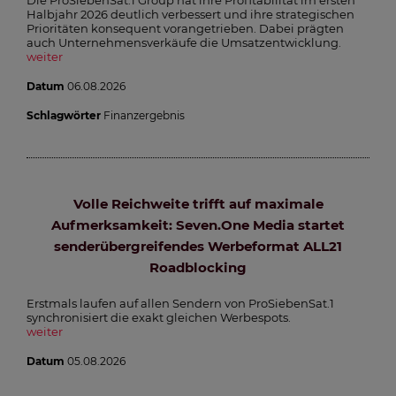
Die ProSiebenSat.1 Group hat ihre Profitabilität im ersten
Halbjahr 2026 deutlich verbessert und ihre strategischen
Prioritäten konsequent vorangetrieben. Dabei prägten
auch Unternehmensverkäufe die Umsatzentwicklung.
weiter
Datum
06.08.2026
Schlagwörter
Finanzergebnis
Volle Reichweite trifft auf maximale
Aufmerksamkeit: Seven.One Media startet
senderübergreifendes Werbeformat ALL21
Roadblocking
Erstmals laufen auf allen Sendern von ProSiebenSat.1
synchronisiert die exakt gleichen Werbespots.
weiter
Datum
05.08.2026