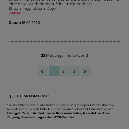
eine neue Werbeform auf die ProSiebenSat.1-
Streamingplattform Joyn.
weiter
Datum
18.05.2026
23
Meldungen
,
Seite
1
von
3
1
2
3
THEMEN IM FOKUS
Sie möchten unsere Pressemeldungen bequem per Email erhalten?
Registrieren Sie sich bitte für unseren ProSiebenSat.1 Presse-Service!
Hier geht's zur Aufnahme in Presseverteiler, Newsletter Abo,
Zugang Presselounges der P7S1-Sender.