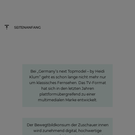
SEITENANFANG
Germany's next Topmodel
Wie unsere Wertschöpfungskette
rund um #GNTM die Show
erfolgreich macht
Bei „Germany’s next Topmodel – by Heidi
Klum“ geht es schon lange nicht mehr nur
um klassisches Fernsehen. Das TV-Format
hat sich in den letzten Jahren
plattformübergreifend zu einer
multimedialen Marke entwickelt.
»Joyn ist ein lokaler Bewegtbild-
Garant«
Der Bewegtbildkonsum der Zuschauer:innen
wird zunehmend digital, hochwertige