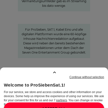
Vermarktungsumfelder gab es im Streaming
bis dato wenige.
Charlotte Potts
»WIR WOLLEN NACHRICHTEN NEU
DENKEN«
Für ProSieben, SAT.1, Kabel Eins und alle
digitalen Plattformen wurde eine 60-köpfige
Inhouse-Nachrichtenredaktion aufgebaut.
Diese wird neben den bereits bestehenden
Magazinredaktionen unter dem Dach der
Seven.One Entertainment Group gebündelt.
GEMERKTE SEITEN
:
0
IMPRESSUM
DISCLAIMER
DATENSCHUTZ
AGB
AEB
PRIVATSPHÄRE-
EINSTELLUNGEN
COMPLIANCE &
HINWEISGEBERSYSTEM