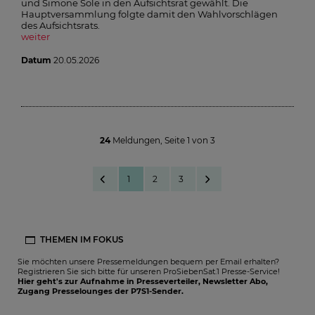
und Simone Sole in den Aufsichtsrat gewählt. Die
Hauptversammlung folgte damit den Wahlvorschlägen
des Aufsichtsrats.
weiter
Datum
20.05.2026
24
Meldungen
,
Seite
1
von
3
1
2
3
THEMEN IM FOKUS
Sie möchten unsere Pressemeldungen bequem per Email erhalten?
Registrieren Sie sich bitte für unseren ProSiebenSat.1 Presse-Service!
Hier geht's zur Aufnahme in Presseverteiler, Newsletter Abo,
Zugang Presselounges der P7S1-Sender.