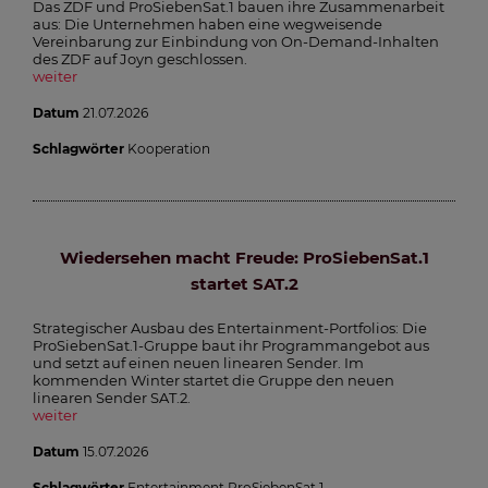
Das ZDF und ProSiebenSat.1 bauen ihre Zusammenarbeit
aus: Die Unternehmen haben eine wegweisende
Vereinbarung zur Einbindung von On-Demand-Inhalten
des ZDF auf Joyn geschlossen.
weiter
Datum
21.07.2026
Schlagwörter
Kooperation
Wiedersehen macht Freude: ProSiebenSat.1
startet SAT.2
Strategischer Ausbau des Entertainment-Portfolios: Die
ProSiebenSat.1-Gruppe baut ihr Programmangebot aus
und setzt auf einen neuen linearen Sender. Im
kommenden Winter startet die Gruppe den neuen
linearen Sender SAT.2.
weiter
Datum
15.07.2026
Schlagwörter
Entertainment ProSiebenSat.1