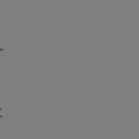
.
er
r
im
3