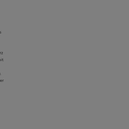
s
rz
it
.
er