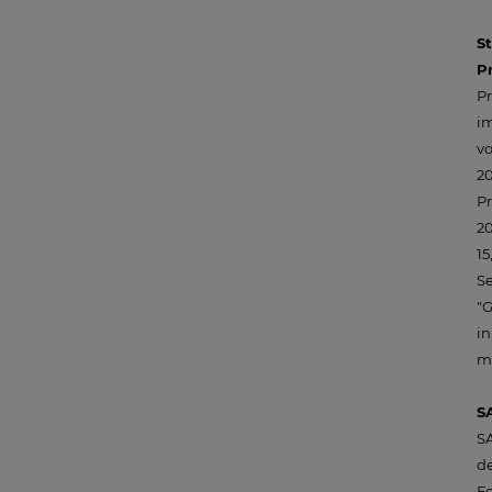
S
P
Pr
im
vo
20
P
20
15
Se
"G
in
m
S
SA
de
Fe