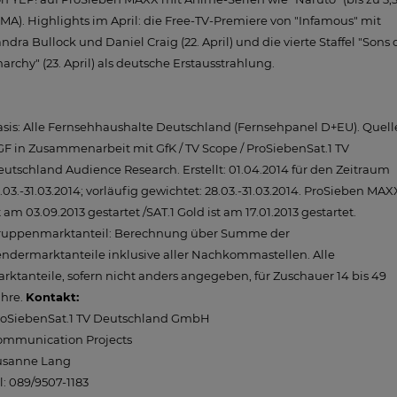
MA). Highlights im April: die Free-TV-Premiere von "Infamous" mit
ndra Bullock und Daniel Craig (22. April) und die vierte Staffel "Sons 
archy" (23. April) als deutsche Erstausstrahlung.
sis: Alle Fernsehhaushalte Deutschland (Fernsehpanel D+EU). Quell
F in Zusammenarbeit mit GfK / TV Scope / ProSiebenSat.1 TV
utschland Audience Research. Erstellt: 01.04.2014 für den Zeitraum
.03.-31.03.2014; vorläufig gewichtet: 28.03.-31.03.2014. ProSieben MAX
t am 03.09.2013 gestartet /SAT.1 Gold ist am 17.01.2013 gestartet.
ruppenmarktanteil: Berechnung über Summe der
ndermarktanteile inklusive aller Nachkommastellen. Alle
rktanteile, sofern nicht anders angegeben, für Zuschauer 14 bis 49
ahre.
Kontakt:
roSiebenSat.1 TV Deutschland GmbH
ommunication Projects
usanne Lang
l: 089/9507-1183