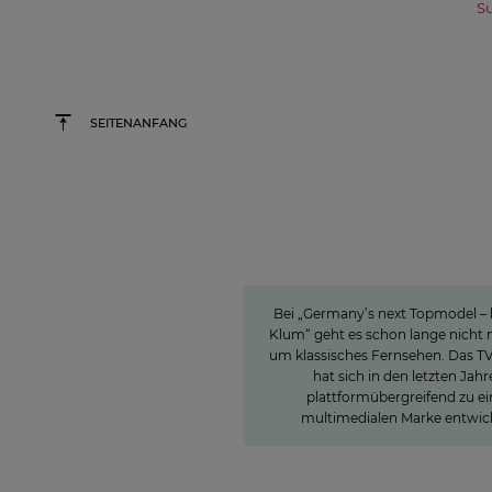
S
SEITENANFANG
Germany's next Topmode
Wie unsere
Wertschöpfungskett
um #GNTM die Sh
erfolgreich mac
Bei „Germany’s next Topmodel – 
Klum“ geht es schon lange nicht
um klassisches Fernsehen. Das T
hat sich in den letzten Jahr
plattformübergreifend zu ei
multimedialen Marke entwick