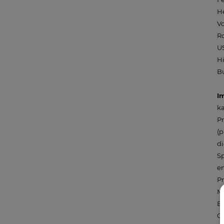
He
Vo
Ro
US
Hi
Bu
I
ka
Pr
(p
di
Sp
en
Pr
Ma
Be
Ga