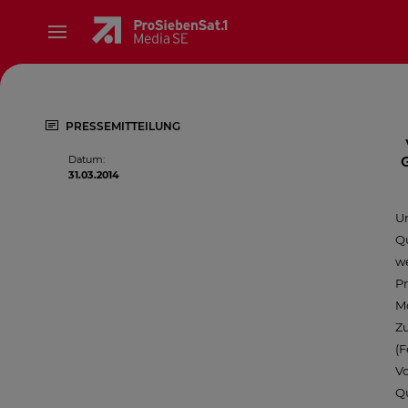
PRESSEMITTEILUNG
Datum
:
31.03.2014
Un
Qu
we
Pr
Mo
Z
(
Vo
Qu