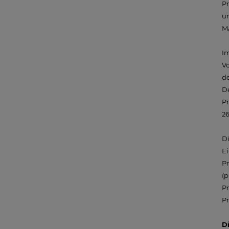
Pr
un
MA
Im
Vo
de
De
Pr
26
Di
Ei
Pr
(p
Pr
Pr
D