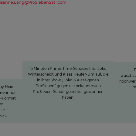
usanne.Lang@ProSiebenSat1.com
l
15 Minuten Aufmerksamkeit
»J
15 Minuten Aufmerksamkeit
Be
e rund
15 Minuten Prime-Time-Sendezeit für Joko
ow
D
Winterscheidt und Klaas Heufer-Umlauf, die
ht
Zuschau
in ihrer Show „Joko & Klaas gegen
hochwert
ProSieben“ gegen die bekanntesten
by Heidi
im
ProSieben-Sendergesichter gewonnen
 mehr nur
haben.
V-Format
en
ner
elt.