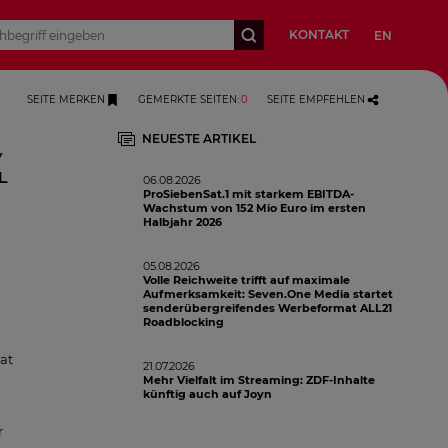
KONTAKT
EN
SEITE MERKEN
GEMERKTE SEITEN
:
0
SEITE EMPFEHLEN
NEUESTE ARTIKEL
/
l
06.08.2026
ProSiebenSat.1 mit starkem EBITDA-
Wachstum von 152 Mio Euro im ersten
Halbjahr 2026
05.08.2026
Volle Reichweite trifft auf maximale
Aufmerksamkeit: Seven.One Media startet
senderübergreifendes Werbeformat ALL21
Roadblocking
at
21.07.2026
Mehr Vielfalt im Streaming: ZDF-Inhalte
künftig auch auf Joyn
r