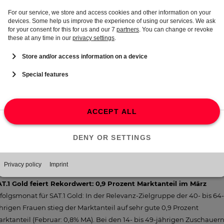
ril). Neue Folgen von "Mein Revier" zeigt kabel eins ab 27. April.
ixx stark mit Vampiren und Kultserien
xx hat Biss! Die Senderin holte im März wie schon im Rekordmonat
bruar starke 1,4 Prozent Marktanteil bei den 14- bis 49-Jährigen.
ampire Diaries" sowie die Kultserien "Charmed" und "Grey's Anatom
flügelten die Tagesmarktanteile. Hier waren bis zu 2,2 Prozent drin.
ch in der sixx-Relevanz-Zielgruppe der 14 bis 39-jährigen Frauen lief
 mit 2,5 Prozent Marktanteil sehr gut. Im April kehren die erfolgreich
genproduktionen zurück: Ab dem 12. April entführt Enie van de
iklokjes mit "Sweet & Easy - Enie backt" die Zuschauer wieder in ihr
nz persönliches Backparadies. Ihre sixx-Kollegin Paula Lambert
gründet ab dem 28. April in der zweiten Staffel ihres Sex-Talk-Events
Paula kommt" das Spektrum sexueller Phantasien.
T.1 Gold feiert Rekordwert: 0,9 Prozent Marktanteil im März
folgsmonat für SAT.1 Gold: In der Relevanz-Zielgruppe der 40- bis 64-
hrigen Frauen stieg der Marktanteil auf sehr gute 0,9 Prozent
rktanteil (Februar: 0,8% MA). Bei den 14- bis 49-jährigen Zuschauer