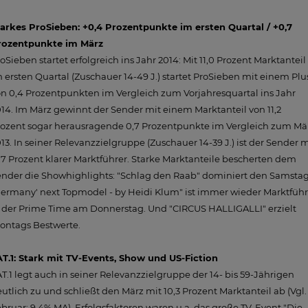
tarkes ProSieben: +0,4 Prozentpunkte im ersten Quartal / +0,7
rozentpunkte im März
oSieben startet erfolgreich ins Jahr 2014: Mit 11,0 Prozent Marktanteil
 ersten Quartal (Zuschauer 14-49 J.) startet ProSieben mit einem Plu
n 0,4 Prozentpunkten im Vergleich zum Vorjahresquartal ins Jahr
14. Im März gewinnt der Sender mit einem Marktanteil von 11,2
rozent sogar herausragende 0,7 Prozentpunkte im Vergleich zum Mä
13. In seiner Relevanzzielgruppe (Zuschauer 14-39 J.) ist der Sender m
,7 Prozent klarer Marktführer. Starke Marktanteile bescherten dem
nder die Showhighlights: "Schlag den Raab" dominiert den Samstag
ermany' next Topmodel - by Heidi Klum" ist immer wieder Marktführ
 der Prime Time am Donnerstag. Und "CIRCUS HALLIGALLI" erzielt
ontags Bestwerte.
AT.1: Stark mit TV-Events, Show und US-Fiction
T.1 legt auch in seiner Relevanzzielgruppe der 14- bis 59-Jährigen
utlich zu und schließt den März mit 10,3 Prozent Marktanteil ab (Vgl.
bruar: 9,4% MA). Erfolgsfaktoren waren u.a. das große TV-Event "Die