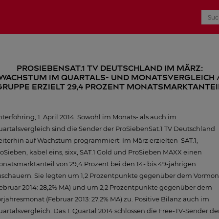
ProSiebenSat.1 TV Deutschland im März:
Wachstum im Quartals- und Monatsvergleich 
Gruppe erzielt 29,4 Prozent Monatsmarktantei
terföhring, 1. April 2014. Sowohl im Monats- als auch im
artalsvergleich sind die Sender der ProSiebenSat.1 TV Deutschland
iterhin auf Wachstum programmiert: Im März erzielten SAT.1,
oSieben, kabel eins, sixx, SAT.1 Gold und ProSieben MAXX einen
natsmarktanteil von 29,4 Prozent bei den 14- bis 49-jährigen
uschauern. Sie legten um 1,2 Prozentpunkte gegenüber dem Vormon
Februar 2014: 28,2% MA) und um 2,2 Prozentpunkte gegenüber dem
rjahresmonat (Februar 2013: 27,2% MA) zu. Positive Bilanz auch im
artalsvergleich: Das 1. Quartal 2014 schlossen die Free-TV-Sender de