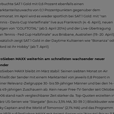
rbuchte SAT.1 Gold mit 0,6 Prozent ebenfalls einen
arktanteilszuwachs von 0,1 Prozentpunkten gegenüber dem
rmonat. Im April wird es wieder sportlich bei SAT.1 Gold: mit "ran
nnis - Davis-Cup Viertelfinale" live aus Frankreich (4.-6. April), neuen
lgen von "GOLFTOTAL" (ab 5. April 2014) und der Live-Übertragung
an Tennis - Fed Cup Halbfinale" aus Brisbane, Australien (19.-20. April)
sätzlich zeigt SAT.1 Gold in der Daytime Kultserien wie "Bonanza" od
ord ist ihr Hobby" (ab 7. April).
roSieben MAXX weiterhin am schnellsten wachsender neuer
ender
oSieben MAXX bleibt im März stabil: Seinen siebten Monat on Air
hließt der Sender mit einem Marktanteil von jeweils 0,8 Prozent in
iner Relevanz-Zielgruppe 30- bis 59-jähriger Männer und bei den 14-
s 49-jährigen Zuschauern ab. Kein neuer Free-TV-Sender seit Oktobe
06 stand nach vergleichbarer Zeit stärker da. Top-Quoten erzielten 
rz US-Serien wie "Stargate" (bis zu 3,5% MA, 30-59 J.) Blockbuster wie
ky Captain and the World of Tomorrow" (2,1% MA) und das Programm
n YEP! auf ProSieben MAXX mit Animé-Serien wie "Naruto" (bis zu 3,