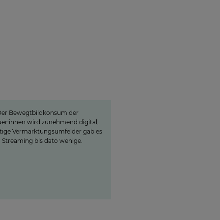
oyn ist ein lokaler
wegtbild-Garant«
er Bewegtbildkonsum der
er:innen wird zunehmend digital,
ige Vermarktungsumfelder gab es
 Streaming bis dato wenige.