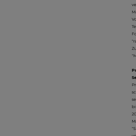
ve
M
Vo
Te
Fo
"r
Zu
"M
P
S
Pr
sc
se
bi
20
Mä
"S
vo