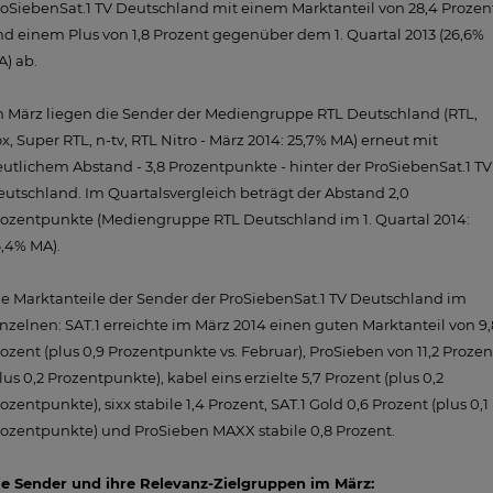
oSiebenSat.1 TV Deutschland mit einem Marktanteil von 28,4 Prozen
d einem Plus von 1,8 Prozent gegenüber dem 1. Quartal 2013 (26,6%
) ab.
 März liegen die Sender der Mediengruppe RTL Deutschland (RTL,
x, Super RTL, n-tv, RTL Nitro - März 2014: 25,7% MA) erneut mit
utlichem Abstand - 3,8 Prozentpunkte - hinter der ProSiebenSat.1 TV
utschland. Im Quartalsvergleich beträgt der Abstand 2,0
ozentpunkte (Mediengruppe RTL Deutschland im 1. Quartal 2014:
,4% MA).
e Marktanteile der Sender der ProSiebenSat.1 TV Deutschland im
nzelnen: SAT.1 erreichte im März 2014 einen guten Marktanteil von 9,
ozent (plus 0,9 Prozentpunkte vs. Februar), ProSieben von 11,2 Prozen
lus 0,2 Prozentpunkte), kabel eins erzielte 5,7 Prozent (plus 0,2
ozentpunkte), sixx stabile 1,4 Prozent, SAT.1 Gold 0,6 Prozent (plus 0,1
ozentpunkte) und ProSieben MAXX stabile 0,8 Prozent.
ie Sender und ihre Relevanz-Zielgruppen im März: