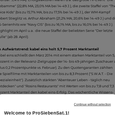
bamme" (22,8% MA; 23,0% MA bei 14-49 J.), die zweite Staffel von "Th
ice Kids" (bis zu 15,7% MA; bis zu 17,5% bei 14-49 J.), der WM-Kampf
bert Stieglitz vs. Arthur Abraham (21,2% MA; 20,6% bei 14-49 J.) und d
-Serienhits wie "Navy CIS" (bis zu 16,1% MA; bis zu 16,0% bei 14-49 J.).
ghlight im April u.a.: die neue Staffel der beliebten Serie "Der letzte
lle" (ab 28. April).
m Aufwärtstrend: kabel eins holt 5,7 Prozent Marktanteil
bel eins schließt den März 2014 mit einem starken Marktanteil von 5
ozent in der Relevanz-Zielgruppe der 14- bis 49-jährigen Zuschauer 
lus 0,2 Prozentpunkte vs. Februar). Zu den Quotengaranten zählten
e Spielfilme mit Marktanteilen von bis zu 8,3 Prozent ("S.W.A.T. - Die
ezialeinheit"). Zusätzlich stärkten "Abenteuer Leben - täglich neu
tdecken" und "Rosins Restaurants" mit Werten von bis zu 7,8 und 7,3
ozent Marktanteil den kabel eins-Erfolg. Das wöchentliche Wissens-
gazin "Abenteuer Leben" feierte am 30. März 2014 einen Quartals-
stwert von 6,9 Prozent Marktanteil. Ausblick April: Auf internationale
novenjagd gehen "Toto & Harry - Die Kultcops im Ausland" (ab 15.