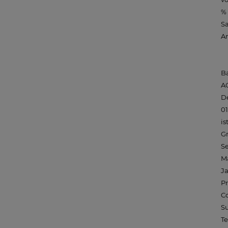
% 
Sa
An
Ba
AG
De
01
is
G
Se
Ma
J
P
C
S
Te