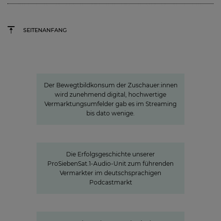
SEITENANFANG
»Joyn ist ein lokaler Bewegtbild-
Garant«
Der Bewegtbildkonsum der Zuschauer:innen
wird zunehmend digital, hochwertige
Vermarktungsumfelder gab es im Streaming
bis dato wenige.
Seven.One Audio: Unser "Podcast
Powerhouse"
Die Erfolgsgeschichte unserer
ProSiebenSat.1-Audio-Unit zum führenden
Vermarkter im deutschsprachigen
Podcastmarkt
»Wir investieren gezielt in Formate,
die Nähe schaffen«