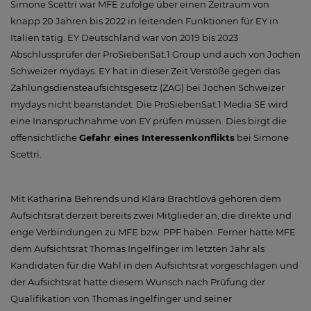
Simone Scettri war MFE zufolge über einen Zeitraum von
knapp 20 Jahren bis 2022 in leitenden Funktionen für EY in
Italien tätig. EY Deutschland war von 2019 bis 2023
Abschlussprüfer der ProSiebenSat.1 Group und auch von Jochen
Schweizer mydays. EY hat in dieser Zeit Verstöße gegen das
Zahlungsdiensteaufsichtsgesetz (ZAG) bei Jochen Schweizer
mydays nicht beanstandet. Die ProSiebenSat.1 Media SE wird
eine Inanspruchnahme von EY prüfen müssen. Dies birgt die
offensichtliche
Gefahr eines Interessenkonflikts
bei Simone
Scettri.
Mit Katharina Behrends und Klára Brachtlová gehören dem
Aufsichtsrat derzeit bereits zwei Mitglieder an, die direkte und
enge Verbindungen zu MFE bzw. PPF haben. Ferner hatte MFE
dem Aufsichtsrat Thomas Ingelfinger im letzten Jahr als
Kandidaten für die Wahl in den Aufsichtsrat vorgeschlagen und
der Aufsichtsrat hatte diesem Wunsch nach Prüfung der
Qualifikation von Thomas Ingelfinger und seiner