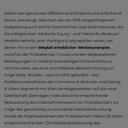
Neben den genannten Effekten sind Vorstand und Aufsichtsrat
davon überzeugt, dass nach der von MFE vorgeschlagenen
Aufspaltung auch solche Unternehmen (wie SevenVentures, die
die erfolgreichen "Media for Equity"- und "Media for Revenue"-
Modelle betreibt, oder marktguru) abzuspalten wären, bei
denen mit einem
Wegfall erheblicher Werbesynergien
zwischen der ProSiebenSat.1 Group und den abgespaltenen
Beteiligungen in mittlerer zweistelliger Millionenhöhe zu
rechnen wäre, was eine unmittelbare Wertvernichtung zur
Folge hätte. Würden – wie von MFE gefordert – alle
Portfoliounternehmen des Commerce & Ventures- und Dating
& Video-Segments mit allen Vermögenswerten auf die neue
Gesellschaft übertragen, hätte dies eine entsprechende
Reduzierung des Unternehmenswerts von ProSiebenSat.1 zur
Folge. Bei gleichzeitig unveränderter Nettoverschuldung
würde der Eigenkapitalwert der ProSiebenSat.1 Media SE daher
entsprechend sinken. Die Marktkapitalisierung des