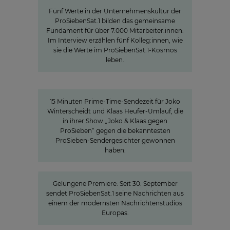
Fünf Werte in der Unternehmenskultur der
ProSiebenSat.1 bilden das gemeinsame
Fundament für über 7.000 Mitarbeiter:innen.
Im Interview erzählen fünf Kolleg:innen, wie
sie die Werte im ProSiebenSat.1-Kosmos
leben.
15 Minuten Aufmerksamkeit
15 Minuten Aufmerksamkeit
15 Minuten Prime-Time-Sendezeit für Joko
Winterscheidt und Klaas Heufer-Umlauf, die
in ihrer Show „Joko & Klaas gegen
ProSieben“ gegen die bekanntesten
ProSieben-Sendergesichter gewonnen
haben.
Neue Hightech-Heimat für die News
Gelungene Premiere: Seit 30. September
sendet ProSiebenSat.1 seine Nachrichten aus
einem der modernsten Nachrichtenstudios
Europas.