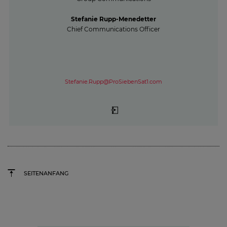
Stefanie Rupp-Menedetter
Chief Communications Officer
Stefanie.Rupp@ProSiebenSat1.com
SEITENANFANG
Werte
Unternehmenskultur bei
ProSiebensat.1