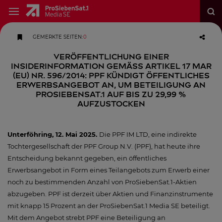
GEMERKTE SEITEN
:
0
VERÖFFENTLICHUNG EINER
INSIDERINFORMATION GEMÄSS ARTIKEL 17 MAR
(EU) NR. 596/2014: PPF kündigt öffentliches
Erwerbsangebot an, um Beteiligung an
ProSiebenSat.1 auf bis zu 29,99 %
aufzustocken
Unterföhring, 12. Mai 2025.
Die PPF IM LTD, eine indirekte
Tochtergesellschaft der PPF Group N.V. (PPF), hat heute ihre
Entscheidung bekannt gegeben, ein öffentliches
Erwerbsangebot in Form eines Teilangebots zum Erwerb einer
noch zu bestimmenden Anzahl von ProSiebenSat.1-Aktien
abzugeben. PPF ist derzeit über Aktien und Finanzinstrumente
mit knapp 15 Prozent an der ProSiebenSat.1 Media SE beteiligt.
Mit dem Angebot strebt PPF eine Beteiligung an