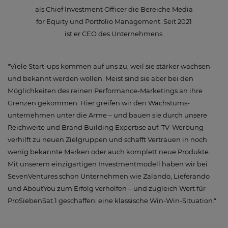
als Chief Investment Officer die Bereiche Media
for Equity und Portfolio Management. Seit 2021
ist er CEO des Unternehmens.
"Viele Start-ups kommen auf uns zu, weil sie stärker wachsen
und bekannt werden wollen. Meist sind sie aber bei den
Möglichkeiten des reinen Performance-Marketings an ihre
Grenzen gekommen. Hier greifen wir den Wachstums­
unternehmen unter die Arme – und bauen sie durch unsere
Reichweite und Brand Building Expertise auf. TV-Werbung
verhilft zu neuen Zielgruppen und schafft Vertrauen in noch
wenig bekannte Marken oder auch komplett neue Produkte.
Mit unserem einzigartigen Investmentmodell haben wir bei
SevenVentures schon Unternehmen wie Zalando, Lieferando
und AboutYou zum Erfolg verholfen – und zugleich Wert für
ProSiebenSat.1 geschaffen: eine klassische Win-Win-Situation."