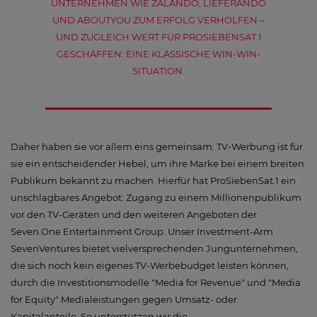
UNTERNEHMEN WIE ZALANDO, LIEFERANDO
UND ABOUTYOU ZUM ERFOLG VERHOLFEN –
UND ZUGLEICH WERT FÜR PROSIEBENSAT.1
GESCHAFFEN: EINE KLASSISCHE WIN-WIN-
SITUATION.
Daher haben sie vor allem eins gemeinsam: TV-Werbung ist für
sie ein entscheidender Hebel, um ihre Marke bei einem breiten
Publikum bekannt zu machen. Hierfür hat ProSiebenSat.1 ein
unschlagbares Angebot: Zugang zu einem Millionenpublikum
vor den TV-Geräten und den weiteren Angeboten der
Seven.One Entertainment Group. Unser Investment-Arm
SevenVentures bietet vielversprechenden Jungunternehmen,
die sich noch kein eigenes TV-Werbebudget leisten können,
durch die Investitionsmodelle "Media for Revenue" und "Media
for Equity" Medialeistungen gegen Umsatz- oder
Kapitalanteile. So unterstützen wir die