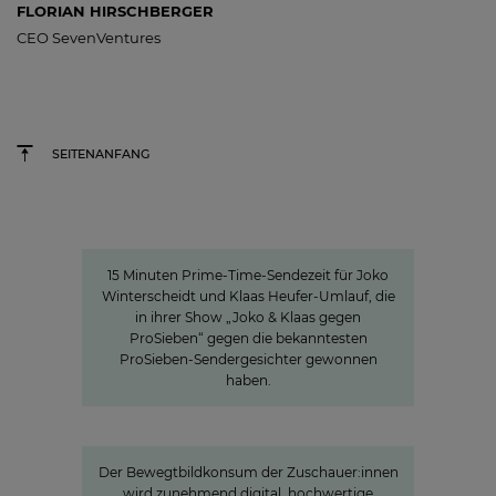
FLORIAN HIRSCHBERGER
CEO SevenVentures
SEITENANFANG
15 Minuten Aufmerksamkeit
15 Minuten Aufmerksamkeit
15 Minuten Prime-Time-Sendezeit für Joko
Winterscheidt und Klaas Heufer-Umlauf, die
in ihrer Show „Joko & Klaas gegen
ProSieben“ gegen die bekanntesten
ProSieben-Sendergesichter gewonnen
haben.
»Joyn ist ein lokaler Bewegtbild-
Garant«
Der Bewegtbildkonsum der Zuschauer:innen
wird zunehmend digital, hochwertige