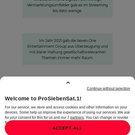
Vermarktungsumfelder gab es im Streaming
bis dato wenige.
Sven Pietsch
Mit Selbst­verständnis informieren
und zur Meinungs­bildung beitragen
Im Jahr 2021 gab die Seven.One
Entertainment Group aus Überzeugung und
mit klarer Haltung gesellschaftsrelevanten
Themen immer mehr Raum.
GEMERKTE SEITEN
:
0
IMPRESSUM
DISCLAIMER
DATENSCHUTZ
AGB
AEB
PRIVATSPHÄRE-
EINSTELLUNGEN
COMPLIANCE &
HINWEISGEBERSYSTEM