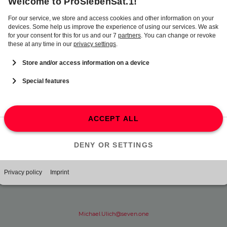
ben der Bundesliga auch die U21-Europameisterschaft live bei uns."
Download
PM SOEG Bundesliga
2025-29
Ansprechpartner
Content Communications
Michael Ulich
Sprecher Kabel Eins, CvD Sport
Michael.Ulich@seven.one