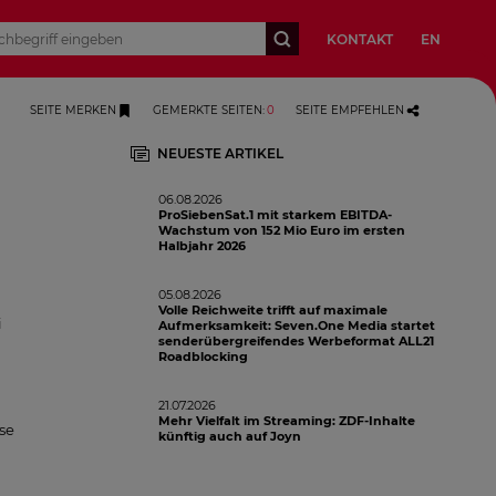
KONTAKT
EN
SEITE MERKEN
GEMERKTE SEITEN
:
0
SEITE EMPFEHLEN
NEUESTE ARTIKEL
06.08.2026
ProSiebenSat.1 mit starkem EBITDA-
Wachstum von 152 Mio Euro im ersten
Halbjahr 2026
05.08.2026
l
Volle Reichweite trifft auf maximale
i
Aufmerksamkeit: Seven.One Media startet
senderübergreifendes Werbeformat ALL21
Roadblocking
21.07.2026
Mehr Vielfalt im Streaming: ZDF-Inhalte
se
künftig auch auf Joyn