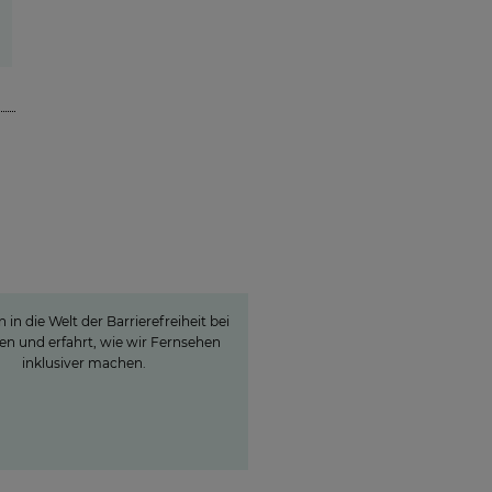
ick hinter die Kulissen:
rrierefreiheit bei
ProSiebenSat.1
 in die Welt der Barrierefreiheit bei
en und erfahrt, wie wir Fernsehen
inklusiver machen.