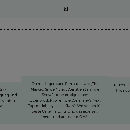
Innovation
Ein Bl
dnis
Entertainment in all seinen
Ba
zur
Facetten
tragen
Ob mit Lagerfeuer-Formaten wie „The
Taucht ein
Masked Singer“ und „Wer stiehlt mir die
One
ProSieb
Show?“ oder erfolgreichen
ugung und
Eigenproduktionen wie „Germany’s Next
elevanten
Topmodel – by Heidi Klum“: Wir stehen für
m.
beste Unterhaltung. Und das jederzeit,
überall und auf jedem Gerät.