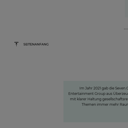
SEITENANFANG
Sven Pietsch
Mit Selbst­verstän
informieren und 
Meinungs­bildung bei
Im Jahr 2021 gab die Seven.
Entertainment Group aus Überze
mit klarer Haltung gesellschaftsr
Themen immer mehr Rau