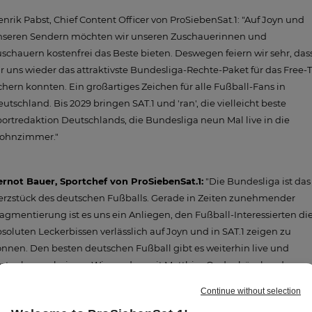
nrik Pabst, Chief Content Officer von ProSiebenSat.1: "Auf Joyn und
nseren Sendern möchten wir unseren Zuschauerinnen und
schauern kostenfrei das Beste bieten. Deswegen feiern wir sehr, das
r uns wieder das attraktivste Bundesliga-Rechte-Paket für das Free-
chern konnten. Ein großartiges Zeichen für alle Fußball-Fans in
utschland. Bis 2029 bringen SAT.1 und 'ran', die vielleicht beste
ortredaktion Deutschlands, die Bundesliga neun Mal live in die
ohnzimmer."
ernot Bauer, Sportchef von ProSiebenSat.1:
"Die Bundesliga ist das
erzstück des deutschen Fußballs. Gerade in Zeiten zunehmender
agmentierung ist es uns ein Anliegen, den Fußball-Interessierten di
soluten Leckerbissen verlässlich auf Joyn und in SAT.1 zeigen zu
nnen. Den besten deutschen Fußball gibt es weiterhin live und
stenlos nur bei uns. Wir werden mit Matthias Opdenhövel und
nserem 'ran'-Team dem Publikum auch in den kommenden Jahren
stklassigen Fußball und einzigartige Live-Abende bieten. 2025 kom