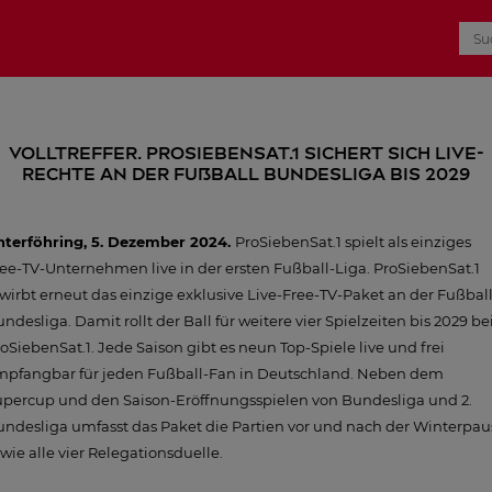
Volltreffer. ProSiebenSat.1 sichert sich Live-
Rechte an der Fußball Bundesliga bis 2029
nterföhring, 5. Dezember 2024.
ProSiebenSat.1 spielt als einziges
ee-TV-Unternehmen live in der ersten Fußball-Liga. ProSiebenSat.1
wirbt erneut das einzige exklusive Live-Free-TV-Paket an der Fußbal
ndesliga. Damit rollt der Ball für weitere vier Spielzeiten bis 2029 be
oSiebenSat.1. Jede Saison gibt es neun Top-Spiele live und frei
mpfangbar für jeden Fußball-Fan in Deutschland. Neben dem
upercup und den Saison-Eröffnungsspielen von Bundesliga und 2.
ndesliga umfasst das Paket die Partien vor und nach der Winterpau
wie alle vier Relegationsduelle.