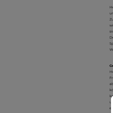
He
u
Zu
wi
si
De
Sp
W
G
H
Fr
ab
kö
ko
u
er