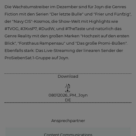
Die Wachstumstreiber im Dezember sind für Joyn die Genres
Fiction mit den Serien "Der letzte Bulle" und "Frier und Fünfzig",
der "Navy CIS"-Kosmos, die Show-Welt mit Highlights wie
#TVOG, #JKvsP7, #DudW, und #TheTaste und natürlich das
Genre Reality mit den großen Marken "Hochzeit auf den ersten
Blick", "Forsthaus Rampensau" und "Das große Promi-Büßen".
Ebenfalls stark: Das Live-Streaming der linearen Sender der
ProSiebenSat.1-Gruppe auf Joyn.
Download
08012026_PM_Joyn
DE
Ansprechpartner
Content Communications