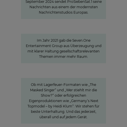
September 2024 sendet ProSiebenSat.1 seine
Nachrichten aus einem der modernsten
Nachrichtenstudios Europas.
Sven Pietsch
Mit Selbst­verständnis informieren
und zur Meinungs­bildung beitragen
Im Jahr 2021 gab die Seven.One
Entertainment Group aus Überzeugung und
mit klarer Haltung gesellschaftsrelevanten
Themen immer mehr Raum.
Innovation
Entertainment in all seinen
Facetten
Ob mit Lagerfeuer-Formaten wie „The
Masked Singer“ und „Wer stiehlt mir die
Show?“ oder erfolgreichen
Eigenproduktionen wie „Germany’s Next
Topmodel – by Heidi Klum“: Wir stehen für
beste Unterhaltung. Und das jederzeit,
überall und auf jedem Gerät.