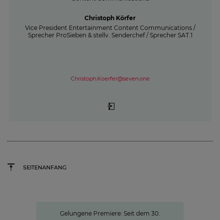
Christoph Körfer
Vice President Entertainment Content Communications /
Sprecher ProSieben & stellv. Senderchef / Sprecher SAT.1
Christoph.Koerfer@seven.one
SEITENANFANG
Neue Hightech-Heimat für die News
Gelungene Premiere: Seit dem 30.