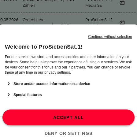
Zahlen
Media SE
20.05.2026
Ordentliche
ProSiebenSat.1
Hauptversammlung 2026
Media SE
06.08.2026
Veröffentlichung der
ProSiebenSat.1
Halbjahreszahlen 2026
Media SE
2.11.2026
Veröffentlichung der Q3 2026
ProSiebenSat.1
Zahlen
Media SE
Kalenderangaben ohne Gewähr
Fügen Sie die Veranstaltung zu Ihrem persönlichen Kalender hinzu.
Terminänderungen können wir leider nicht ausschließen. Bitte beachten Sie, dass
sich die Termine in Ihrem Kalender nicht automatisch aktualisieren.