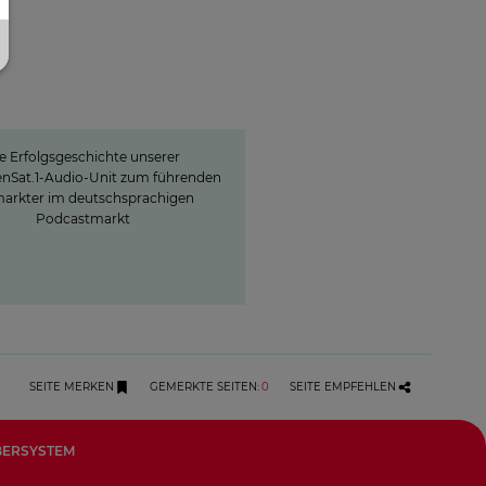
en.One Audio: Unser
dcast Powerhouse"
e Erfolgsgeschichte unserer
enSat.1-Audio-Unit zum führenden
arkter im deutschsprachigen
Podcastmarkt
SEITE MERKEN
GEMERKTE SEITEN
:
0
SEITE EMPFEHLEN
BERSYSTEM