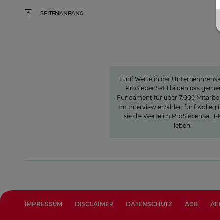
SEITENANFANG
Werte
Unternehmenskultu
ProSiebensat.1
Fünf Werte in der Unternehmensk
ProSiebenSat.1 bilden das gem
Fundament für über 7.000 Mitarbei
Im Interview erzählen fünf Kolleg:
sie die Werte im ProSiebenSat.
leben.
IMPRESSUM
DISCLAIMER
DATENSCHUTZ
AGB
AE