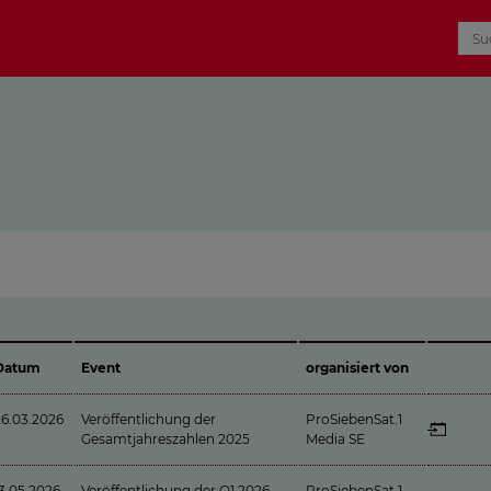
Datum
Event
organisiert von
26.03.2026
Veröffentlichung der
ProSiebenSat.1
Gesamtjahreszahlen 2025
Media SE
13.05.2026
Veröffentlichung der Q1 2026
ProSiebenSat.1