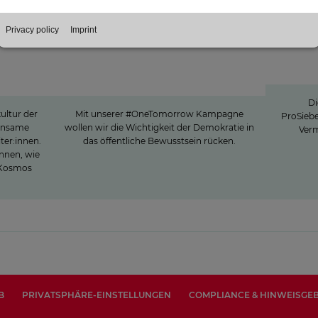
#OneTomorrow
Sev
r bei
„Bleiben wir zusammen – Deine
"Po
Demokratie“
Di
ultur der
Mit unserer #OneTomorrow Kampagne
ProSieb
einsame
wollen wir die Wichtigkeit der Demokratie in
Verm
ter:innen.
das öffentliche Bewusstsein rücken.
innen, wie
1-Kosmos
B
PRIVATSPHÄRE-EINSTELLUNGEN
COMPLIANCE & HINWEISGE