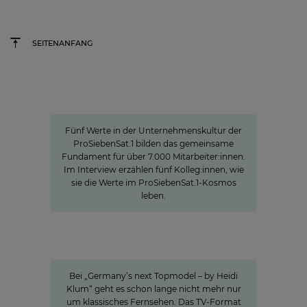
Media SE sowie der
Geschäftsführung der
Seven.One Entertainment
SEITENANFANG
Group zur
Änderungsvereinbarung vom
25. März 2026
Werte
Unternehmenskultur bei
2022 Joyn GmbH
ProSiebensat.1
2023 Joyn GmbH
Fünf Werte in der Unternehmenskultur der
2024 Joyn GmbH
ProSiebenSat.1 bilden das gemeinsame
Fundament für über 7.000 Mitarbeiter:innen.
2025 Seven.One
Im Interview erzählen fünf Kolleg:innen, wie
Entertainment Group
sie die Werte im ProSiebenSat.1-Kosmos
leben.
2023 ProSiebenSat.1 Media SE
Germany's next Topmodel
2024 ProSiebenSat.1 Media SE
Wie unsere Wertschöpfungskette
rund um #GNTM die Show
2025 ProSiebenSat.1 Media SE
erfolgreich macht
Bei „Germany’s next Topmodel – by Heidi
Klum“ geht es schon lange nicht mehr nur
um klassisches Fernsehen. Das TV-Format