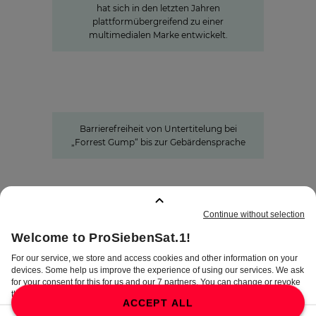
hat sich in den letzten Jahren
plattformübergreifend zu einer
multimedialen Marke entwickelt.
Barrierefreiheit von Untertitelung bei „Forrest
Gump“ bis zur Gebärdensprache
Barrierefreie Inhalte:
ProSiebenSat.1 als Vorreiter unter
den privaten Medien
Barrierefreiheit von Untertitelung bei
„Forrest Gump“ bis zur Gebärdensprache
GEMERKTE SEITEN
:
0
IMPRESSUM
DISCLAIMER
DATENSCHUTZ
AGB
AEB
PRIVATSPHÄRE-
EINSTELLUNGEN
COMPLIANCE &
HINWEISGEBERSYSTEM