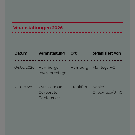
Veranstaltungen 2026
Datum
Veranstaltung
Ort
organisiert von
04.02.2026
Hamburger
Hamburg
Montega AG
Investorentage
21.01.2026
25th German
Frankfurt
Kepler
Corporate
Cheuvreux/UniCredit
Conference