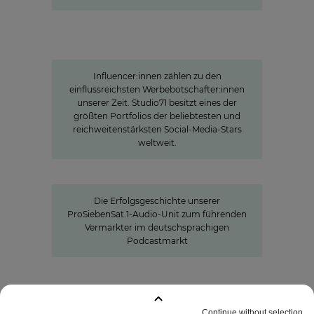
Studio71
Die Stars der jungen Zielgruppe:
Influencer-Power rund um den
Globus
Influencer:innen zählen zu den
einflussreichsten Werbebotschafter:innen
unserer Zeit. Studio71 besitzt eines der
größten Portfolios der beliebtesten und
reichweitenstärksten Social-Media-Stars
weltweit.
Seven.One Audio: Unser "Podcast
Powerhouse"
Die Erfolgsgeschichte unserer
ProSiebenSat.1-Audio-Unit zum führenden
Vermarkter im deutschsprachigen
Podcastmarkt
GEMERKTE SEITEN
:
0