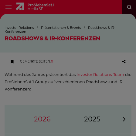
Investor Relations
/
Präsentationen & Events
/
Roadshows & IR-
Konferenzen
ROADSHOWS & IR-KONFERENZEN
GEMERKTE SEITEN
:
0
Während des Jahres präsentiert das
Investor Relations-Team
die
ProSiebenSat.1 Group auf verschiedenen Roadshows und IR-
Konferenzen:
2026
2025