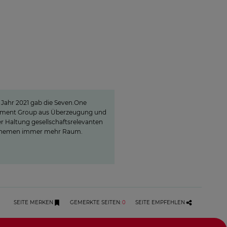
Sven Pietsch
 Selbst­verständnis
formieren und zur
ngs­bildung beitragen
 Jahr 2021 gab die Seven.One
nment Group aus Überzeugung und
er Haltung gesellschaftsrelevanten
hemen immer mehr Raum.
SEITE MERKEN
GEMERKTE SEITEN
:
0
SEITE EMPFEHLEN