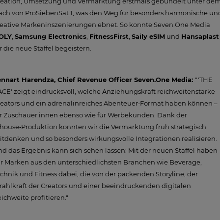
reation, Umsetzung und Vermarktung erstmals gebündelt unter de
ach von ProSiebenSat.1, was den Weg für besonders harmonische un
reative Markeninszenierungen ebnet. So konnte Seven.One Media
OLY
,
Samsung Electronics
,
FitnessFirst
,
Saily eSIM
und
Hansaplast
r die neue Staffel begeistern.
ennart Harendza, Chief Revenue Officer Seven.One Media:
"'THE
CE' zeigt eindrucksvoll, welche Anziehungskraft reichweitenstarke
reators und ein adrenalinreiches Abenteuer‑Format haben können –
ür Zuschauer:innen ebenso wie für Werbekunden. Dank der
house‑Produktion konnten wir die Vermarktung früh strategisch
tdenken und so besonders wirkungsvolle Integrationen realisieren.
d das Ergebnis kann sich sehen lassen: Mit der neuen Staffel haben
r Marken aus den unterschiedlichsten Branchen wie Beverage,
chnik und Fitness dabei, die von der packenden Storyline, der
rahlkraft der Creators und einer beeindruckenden digitalen
ichweite profitieren."