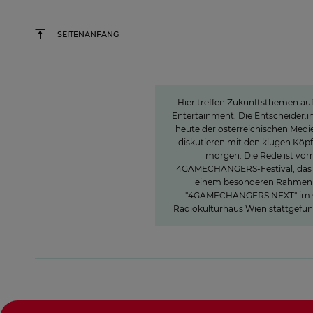
SEITENANFANG
»The Power of Cooper
Hier treffen Zukunftsthemen auf
Entertainment. Die Entscheider:i
heute der österreichischen Med
diskutieren mit den klugen Köp
morgen. Die Rede ist vo
4GAMECHANGERS-Festival, das 
einem besonderen Rahmen 
"4GAMECHANGERS NEXT" im
Radiokulturhaus Wien stattgefun