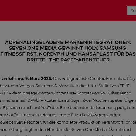
Adrenalingeladene Markenintegrationen:
Seven.One Media gewinnt HOLY, Samsung,
FitnessFirst, NordVPN und Hansaplast für das
dritte "THE RACE"-Abenteuer
terföhring, 9. März 2026.
Das erfolgreichste Creator-Format auf Jo
bt wieder Vollgas: Seit dem 8. März läuft die dritte Staffel von "THE
ACE" – dem preisgekrönten Adventure-Format von YouTuber David
inrichs alias "DAVE" – kostenlos auf Joyn. Zwei Wochen später folge
ie Episoden auch auf YouTube. Eine bedeutende Neuerung prägt die
ue Staffel: Erstmals zeichnet studio flitz, die 2025 gegründete
oSiebenSat.1‑Tochter, für die komplette Produktion verantwortlich, d
ermarktung liegt in den Händen der Seven.One Media. Damit sind