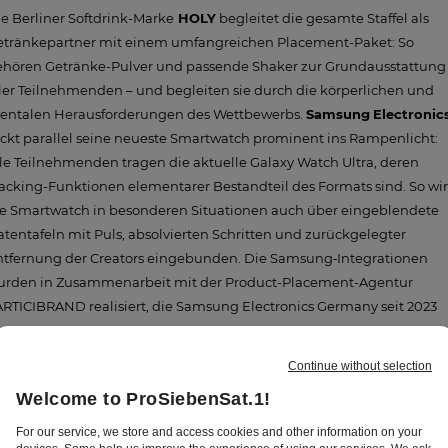
e Berliner Softdrink-Marke
HOLY
begleitet die gesamte Staffel als
etränkepartner mit einem umfangreichen Placement-Paket: So
ehören Getränke-Pulver und passende Shaker zur Grundausstattung
ler Teilnehmenden – und begleiten sie durch die körperlichen und
entalen Herausforderungen des Wettbewerbs.
Samsung
Electronic
ckt parallel seine neueste Smartwatch prominent ins Rampenlicht:
le Teilnehmenden tragen die aktuelle Galaxy Watch Ultra, deren
acking-Funktionen elementarer Bestandteil des Formats sind. So wi
ie Smartwatch in besonderen Situationen auch über eingeblendete
tentafeln mit Puls, absolvierten Schritten und zurückgelegter
ntfernung der Creators eingebunden. Die Samsung‑Integrationen
urden in Zusammenarbeit mit der Product-Placement-Agentur
RTICIBRAND realisiert, die Samsung Electronics Germany seit 2023
treut.
rgänzend bietet Seven.One Media erstmals auch die Werbeform
ouTube‑Folgenpartnerschaft" an: einen rund 90‑sekündigen, direkt i
e YouTube‑Folge integrierten Spot, in dem ein Creator aus der Staffel