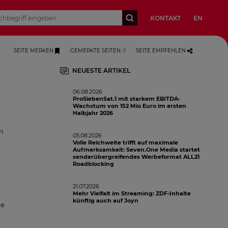
KONTAKT
EN
SEITE MERKEN
GEMERKTE SEITEN
:
0
SEITE EMPFEHLEN
NEUESTE ARTIKEL
06.08.2026
ProSiebenSat.1 mit starkem EBITDA-
Wachstum von 152 Mio Euro im ersten
Halbjahr 2026
yn
05.08.2026
Volle Reichweite trifft auf maximale
Aufmerksamkeit: Seven.One Media startet
senderübergreifendes Werbeformat ALL21
Roadblocking
n
21.07.2026
Mehr Vielfalt im Streaming: ZDF-Inhalte
künftig auch auf Joyn
ie