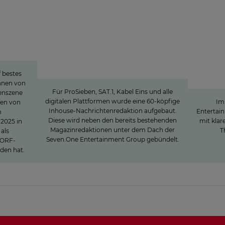
ation«
Charlotte Potts
»WIR WOLLEN NACHRICHTEN NEU
Mit
DENKEN«
in
 bestes
Meinu
nnen von
Für ProSieben, SAT.1, Kabel Eins und alle
ienszene
digitalen Plattformen wurde eine 60-köpfige
Im
fen von
Inhouse-Nachrichtenredaktion aufgebaut.
Entertai
m
Diese wird neben den bereits bestehenden
mit klar
2025 in
Magazinredaktionen unter dem Dach der
T
als
Seven.One Entertainment Group gebündelt.
 ORF-
den hat.