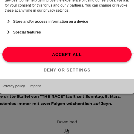
n Produkt authentisch und im Look & Feel des Formats präsentiert.
en Auftakt machte
FitnessFirst
(Agentur: PIA Media) mit drei Folgen 
er vorangegangenen Wildcard-Challenge "THE RACE – Die Wildcard
allenge". Zusätzlich begleitet FitnessFirst die Staffel mit einem Joyn
tness Tipp, der auf die Fitness-Clubs und Hyrox-Angebote in
usgewählten Studios aufmerksam macht. In der anschließenden
auptstaffel "THE RACE" übernimmt die Marke
Saily
die
uTube‑Folgenpartnerschaft, um so auf ihren von den Machern von
ordVPN entwickelten eSIM-Service aufmerksam zu machen, währen
 weiteren Verlauf der Staffel auch HOLY und
Hansaplast
als
lgenpartner folgen.
e dritte Staffel von "THE RACE" läuft seit Sonntag, 8. März,
ostenlos immer mit zwei Folgen wöchentlich auf Joyn.
Download