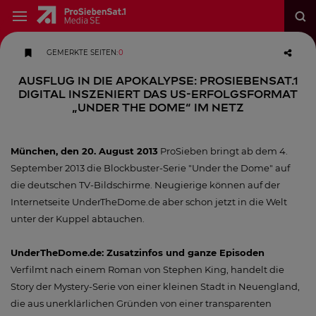
GEMERKTE SEITEN
:
0
Ausflug in die Apokalypse: ProSiebenSat.1
Digital inszeniert das US-Erfolgsformat
„Under the Dome“ im Netz
München, den 20. August 2013
ProSieben bringt ab dem 4.
September 2013 die Blockbuster-Serie "Under the Dome" auf
die deutschen TV-Bildschirme. Neugierige können auf der
Internetseite UnderTheDome.de aber schon jetzt in die Welt
unter der Kuppel abtauchen.
UnderTheDome.de: Zusatzinfos und ganze Episoden
Verfilmt nach einem Roman von Stephen King, handelt die
Story der Mystery-Serie von einer kleinen Stadt in Neuengland,
die aus unerklärlichen Gründen von einer transparenten