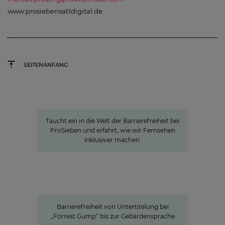
www.prosiebensat1digital.de
SEITENANFANG
Ein Blick hinter die Kulissen:
Barrierefreiheit bei ProSiebenSat.1
Taucht ein in die Welt der Barrierefreiheit bei
ProSieben und erfahrt, wie wir Fernsehen
inklusiver machen.
Barrierefreiheit von Untertitelung bei „Forrest
Gump“ bis zur Gebärdensprache
Barrierefreie Inhalte:
ProSiebenSat.1 als Vorreiter unter
den privaten Medien
Barrierefreiheit von Untertitelung bei
„Forrest Gump“ bis zur Gebärdensprache