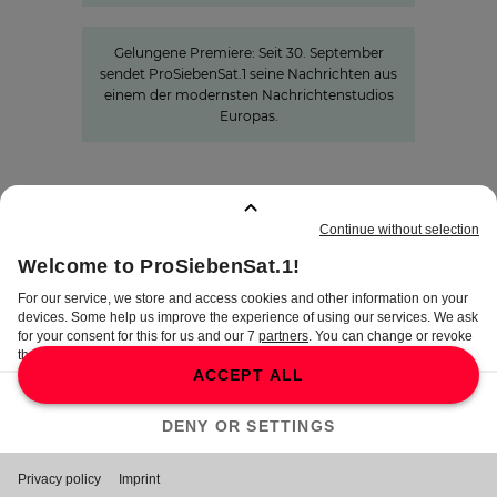
Neue Hightech-Heimat für die News
Gelungene Premiere: Seit 30. September
sendet ProSiebenSat.1 seine Nachrichten aus
einem der modernsten Nachrichtenstudios
Europas.
GEMERKTE SEITEN
:
0
IMPRESSUM
DISCLAIMER
DATENSCHUTZ
AGB
AEB
PRIVATSPHÄRE-
EINSTELLUNGEN
COMPLIANCE &
HINWEISGEBERSYSTEM
©
2026
ProSiebenSat.1 Media SE