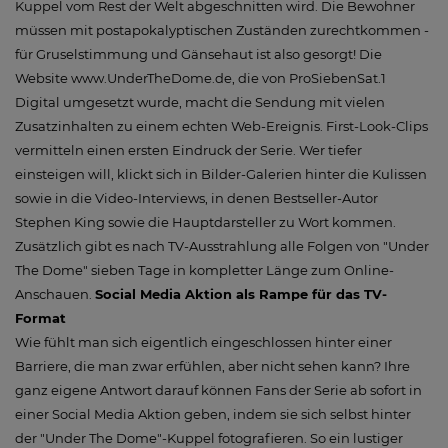
Kuppel vom Rest der Welt abgeschnitten wird. Die Bewohner
müssen mit postapokalyptischen Zuständen zurechtkommen -
für Gruselstimmung und Gänsehaut ist also gesorgt! Die
Website www.UnderTheDome.de, die von ProSiebenSat.1
Digital umgesetzt wurde, macht die Sendung mit vielen
Zusatzinhalten zu einem echten Web-Ereignis. First-Look-Clips
vermitteln einen ersten Eindruck der Serie. Wer tiefer
einsteigen will, klickt sich in Bilder-Galerien hinter die Kulissen
sowie in die Video-Interviews, in denen Bestseller-Autor
Stephen King sowie die Hauptdarsteller zu Wort kommen.
Zusätzlich gibt es nach TV-Ausstrahlung alle Folgen von "Under
The Dome" sieben Tage in kompletter Länge zum Online-
Anschauen.
Social Media Aktion als Rampe für das TV-
Format
Wie fühlt man sich eigentlich eingeschlossen hinter einer
Barriere, die man zwar erfühlen, aber nicht sehen kann? Ihre
ganz eigene Antwort darauf können Fans der Serie ab sofort in
einer Social Media Aktion geben, indem sie sich selbst hinter
der "Under The Dome"-Kuppel fotografieren. So ein lustiger