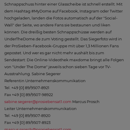
Schnappschuss hinter einer Glasscheibe ist schnell erstellt. Mit
dem Hashtag #MyDome auf Facebook, Instagram oder Twitter
hochgeladen, landen die Fotos automatisch auf der "Social-
Wall" der Seite, wo andere Fans sie bestaunen und liken
können. Die dreißig besten Schnappschüsse werden auf
UnderTheDome.de zum Voting gestellt. Das Siegerfoto wird in
der ProSieben-Facebook-Gruppe mit über 1,3 Millionen Fans
gepostet. Und wer es gar nicht mehr aushält bis zum
Sendestart: Die Online-Videothek maxdome bringt alle Folgen
von "Under The Dome" jeweils schon sieben Tage vor TV-
Ausstrahlung. Sabine Segerer
Referentin Unternehmenskommunikation
Tel. +49 [0] 89/9507-8921
Fax +49 [0] 89/9507-98922
sabine.segerer@prosiebensat1.com
Marcus Prosch
Leiter Unternehmenskommunikation
Tel. +49 [0] 89/9507-8920
Fax +49 [0] 89/9507-8923
marcus.prosch@prosiebensat1.com