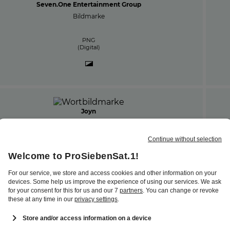
Seven.One Entertainment Group
Bildmarke
PNG
(Digital)
Joyn
Wortbildmarke
PNG
(Digital)
Joyn
Wortbildmarke