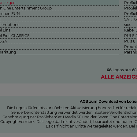
 anzeigen
ProSie
n.One Entertainment Group
ProSie
Sieben FUN
ProSi
1
SAT.1 
1 emotions
sixx
l Eins
Kabel 
l Eins CLASSICS
PULS 
S 24
Puls 8
n
Produk
marktung
Parshi
68
Logos aus
68
ALLE ANZEIG
AGB zum Download von Logos
Die Logos dürfen bis zur nächsten Aktualisierung honorarfrei für re
Senderberichterstattung verwendet werden. Spätere Veröffentlichu
Genehmigung der ProSiebenSat.1 Media SE und der Seven.One Entertain
Copyrightvermerk. Das Logo darf nicht verändert, bearbeitet und nur im G
Es darf nicht an Dritte weitergeleitet werden. Bei