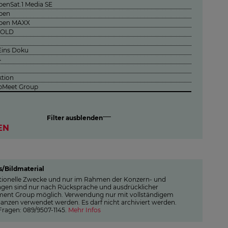
benSat.1 Media SE
ben
eben MAXX
GOLD
Eins Doku
4
tion
pMeet Group
Filter ausblenden
EN
/Bildmaterial
daktionelle Zwecke und nur im Rahmen der Konzern- und
ngen sind nur nach Rücksprache und ausdrücklicher
ment Group möglich. Verwendung nur mit vollständigem
anzen verwendet werden. Es darf nicht archiviert werden.
 Fragen: 089/9507-1145.
Mehr Infos