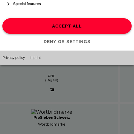
PNG
(Digital)
ProSieben HD
Bildmarke
PNG
(Digital)
ProSieben Schweiz
Wortbildmarke