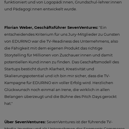
funktioniert und von Logopädi:nnen, Grundschul-lehrer:innen
und Pädagogi:nnen entwickelt wurde.
Florian Weber, Geschäftsführer SevenVentures:
"Ein
entscheidendes Kriterium für uns Jury-Mitglieder zu Gunsten
von EDURINO war die TV-Readiness des Unternehmens, also
die Fähigkeit mit dem eigenen Produkt das richtige
Storytelling für Millionen von Zuschauer:innen und damit
potentiellen Kund:innen zu finden. Das Geschäftsmodell des
Startups besticht durch Klarheit, Kreativität und
Skalierungspotential und ich bin mir sicher, dass die TV-
Kampagne für EDURINO ein voller Erfolg wird. Herzlichen
Glückwunsch noch einmal an Irene, die wirklich in allen
Belangen überzeugt und die Bühne des Pitch Days gerockt
hat."
Über SevenVentures:
SevenVentures ist der führende TV-
Media-Investor und als Unternehmen des Segments Commerce