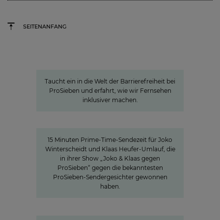
SEITENANFANG
Ein Blick hinter die Kulissen:
Barrierefreiheit bei ProSiebenSat.1
Taucht ein in die Welt der Barrierefreiheit bei
ProSieben und erfahrt, wie wir Fernsehen
inklusiver machen.
15 Minuten Aufmerksamkeit
15 Minuten Aufmerksamkeit
15 Minuten Prime-Time-Sendezeit für Joko
Winterscheidt und Klaas Heufer-Umlauf, die
in ihrer Show „Joko & Klaas gegen
ProSieben“ gegen die bekanntesten
ProSieben-Sendergesichter gewonnen
haben.
»Joyn ist ein lokaler Bewegtbild-
Garant«