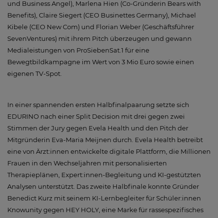
und Business Angel), Marlena Hien (Co-Gründerin Bears with
Benefits), Claire Siegert (CEO Businettes Germany), Michael
Kibele (CEO New Com) und Florian Weber (Geschäftsführer
SevenVentures) mit ihrem Pitch überzeugen und gewann
Medialeistungen von ProSiebenSat.1 für eine
Bewegtbildkampagne im Wert von 3 Mio Euro sowie einen
eigenen TV-Spot.
In einer spannenden ersten Halbfinalpaarung setzte sich
EDURINO nach einer Split Decision mit drei gegen zwei
Stimmen der Jury gegen Evela Health und den Pitch der
Mitgründerin Eva-Maria Meijnen durch. Evela Health betreibt
eine von Ärzt:innen entwickelte digitale Plattform, die Millionen
Frauen in den Wechseljahren mit personalisierten
Therapieplänen, Expert:innen-Begleitung und KI-gestützten
Analysen unterstützt. Das zweite Halbfinale konnte Gründer
Benedict Kurz mit seinem KI-Lernbegleiter für Schüler:innen
Knowunity gegen HEY HOLY, eine Marke für rassespezifisches