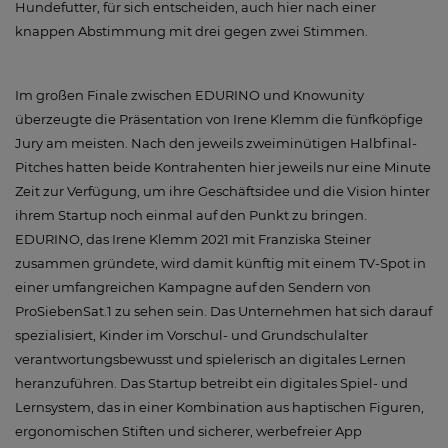
Hundefutter, für sich entscheiden, auch hier nach einer
knappen Abstimmung mit drei gegen zwei Stimmen.
Im großen Finale zwischen EDURINO und Knowunity
überzeugte die Präsentation von Irene Klemm die fünfköpfige
Jury am meisten. Nach den jeweils zweiminütigen Halbfinal-
Pitches hatten beide Kontrahenten hier jeweils nur eine Minute
Zeit zur Verfügung, um ihre Geschäftsidee und die Vision hinter
ihrem Startup noch einmal auf den Punkt zu bringen.
EDURINO, das Irene Klemm 2021 mit Franziska Steiner
zusammen gründete, wird damit künftig mit einem TV-Spot in
einer umfangreichen Kampagne auf den Sendern von
ProSiebenSat.1 zu sehen sein. Das Unternehmen hat sich darauf
spezialisiert, Kinder im Vorschul- und Grundschulalter
verantwortungsbewusst und spielerisch an digitales Lernen
heranzuführen. Das Startup betreibt ein digitales Spiel- und
Lernsystem, das in einer Kombination aus haptischen Figuren,
ergonomischen Stiften und sicherer, werbefreier App