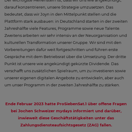
Der wichtigste Meilenstein ist, dass wir uns wie angekündigt,
darauf konzentrieren, unsere Strategie umzusetzen. Das
bedeutet, dass wir Joyn in den Mittelpunkt stellen und die
Plattform stark ausbauen: in Deutschland starten in der zweiten
Jahreshälfte viele Features, Programme sowie neue Talente.
Zweitens arbeiten wir sehr intensiv an der Neuorganisation und
kulturellen Transformation unserer Gruppe. Wir sind mit den
Vorbereitungen dafür weit fortgeschritten und führen erste
Gespräche mit dem Betriebsrat über die Umsetzung. Der dritte
Punkt ist unsere wie angekündigt gekürzte Dividende. Das
verschafft uns zusätzlichen Spielraum, um zu investieren sowie
unserer eigenen digitalen Angebote zu entwickeln, aber auch
um unser Programm in der zweiten Jahreshälfte zu stärken.
Ende Februar 2023 hatte ProSiebenSat.1 über offene Fragen
bei Jochen Schweizer mydays informiert und darüber,
inwieweit diese Geschäftstätigkeiten unter das
Zahlungsdiensteaufsichtsgesetz (ZAG) fallen.