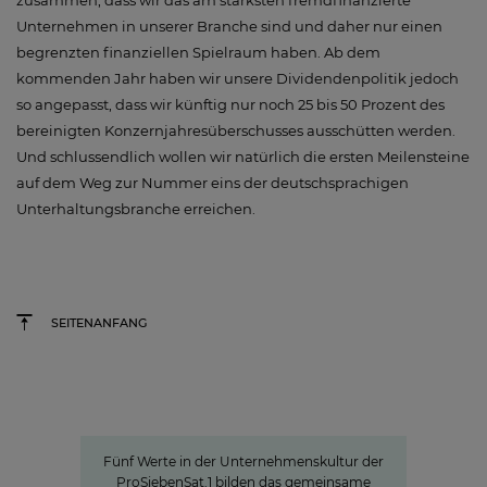
zusammen, dass wir das am stärksten fremdfinanzierte
Unternehmen in unserer Branche sind und daher nur einen
begrenzten finanziellen Spielraum haben. Ab dem
kommenden Jahr haben wir unsere Dividendenpolitik jedoch
so angepasst, dass wir künftig nur noch 25 bis 50 Prozent des
bereinigten Konzernjahresüberschusses ausschütten werden.
Und schlussendlich wollen wir natürlich die ersten Meilensteine
auf dem Weg zur Nummer eins der deutschsprachigen
Unterhaltungsbranche erreichen.
SEITENANFANG
Werte
Unternehmenskultur bei
ProSiebensat.1
Fünf Werte in der Unternehmenskultur der
ProSiebenSat.1 bilden das gemeinsame