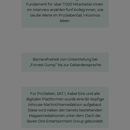
Fundament für über 7.000 Mitarbeiter:innen.
Im Interview erzählen fünf Kolleg:innen, wie
sie die Werte im ProSiebenSat.1-Kosmos
leben.
Barrierefreiheit von Untertitelung bei „Forrest
Gump“ bis zur Gebärdensprache
Barrierefreie Inhalte:
ProSiebenSat.1 als Vorreiter unter
den privaten Medien
Barrierefreiheit von Untertitelung bei
„Forrest Gump“ bis zur Gebärdensprache
Charlotte Potts
»WIR WOLLEN NACHRICHTEN NEU
DENKEN«
Für ProSieben, SAT.1, Kabel Eins und alle
digitalen Plattformen wurde eine 60-köpfige
Inhouse-Nachrichtenredaktion aufgebaut.
Diese wird neben den bereits bestehenden
Magazinredaktionen unter dem Dach der
Seven.One Entertainment Group gebündelt.