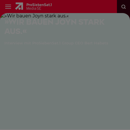
»Wir bauen Joyn stark
aus.«
Interview mit ProSiebenSat.1 Group CEO Bert Habets