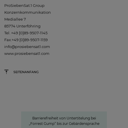
ProSiebenSat.1 Group
Konzernkommunikation
Mediallee 7
85774 Unterföhring
Tel. +49 [0]89-9507-1145
Fax:+49 [0]89-9507-1159
info@prosiebensat1.com
www.prosiebensat1.com
SEITENANFANG
Barrierefreiheit von Untertitelung bei „Forrest
Gump“ bis zur Gebärdensprache
Barrierefreie Inhalte:
ProSiebenSat.1 als Vorreiter unter
den privaten Medien
Barrierefreiheit von Untertitelung bei
„Forrest Gump“ bis zur Gebärdensprache