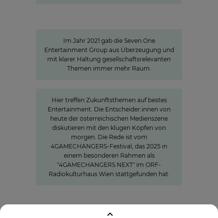
Sven Pietsch
Mit Selbst­verständnis informieren
und zur Meinungs­bildung beitragen
Im Jahr 2021 gab die Seven.One
Entertainment Group aus Überzeugung und
mit klarer Haltung gesellschaftsrelevanten
Themen immer mehr Raum.
»The Power of Cooperation«
Hier treffen Zukunftsthemen auf bestes
Entertainment. Die Entscheider:innen von
heute der österreichischen Medienszene
diskutieren mit den klugen Köpfen von
morgen. Die Rede ist vom
4GAMECHANGERS-Festival, das 2025 in
einem besonderen Rahmen als
"4GAMECHANGERS NEXT" im ORF-
Radiokulturhaus Wien stattgefunden hat.