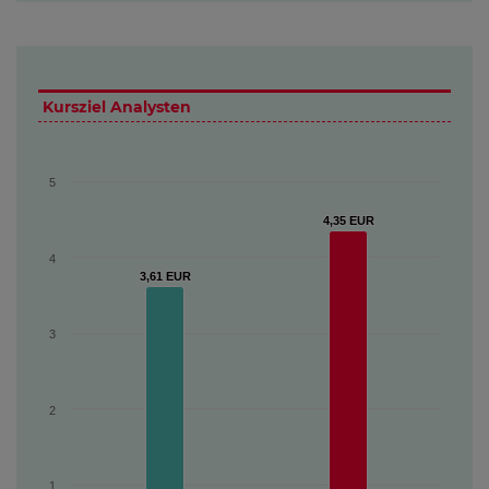
Kursziel Analysten
5
4,35 EUR
4,35 EUR
4
3,61 EUR
3,61 EUR
3
2
1