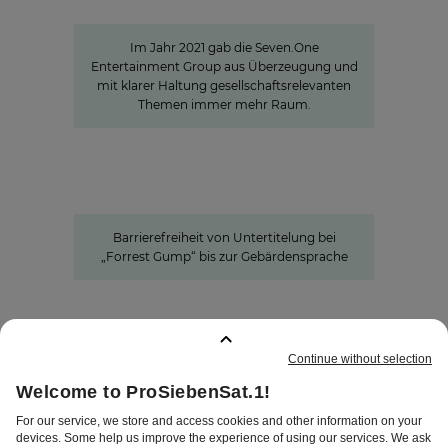
und zur Meinungs­bildung beitragen
Im Jahr 2021 gab die Seven.One
Entertainment Group aus Überzeugung und
mit klarer Haltung gesellschaftsrelevanten
Themen immer mehr Raum.
Barrierefreiheit von Untertitelung bei „Forrest
Gump“ bis zur Gebärdensprache
Barrierefreie Inhalte:
ProSiebenSat.1 als Vorreiter unter
den privaten Medien
Barrierefreiheit von Untertitelung bei
„Forrest Gump“ bis zur Gebärdensprache
GEMERKTE SEITEN
:
0
IMPRESSUM
DISCLAIMER
DATENSCHUTZ
AGB
AEB
PRIVATSPHÄRE-