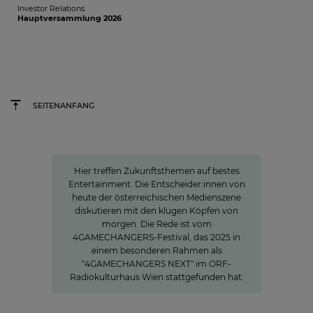
Investor Relations
Hauptversammlung 2026
SEITENANFANG
»The Power of Cooperation«
Hier treffen Zukunftsthemen auf bestes
Entertainment. Die Entscheider:innen von
heute der österreichischen Medienszene
diskutieren mit den klugen Köpfen von
morgen. Die Rede ist vom
4GAMECHANGERS-Festival, das 2025 in
einem besonderen Rahmen als
"4GAMECHANGERS NEXT" im ORF-
Radiokulturhaus Wien stattgefunden hat.
Sven Pietsch
Mit Selbst­verständnis informieren