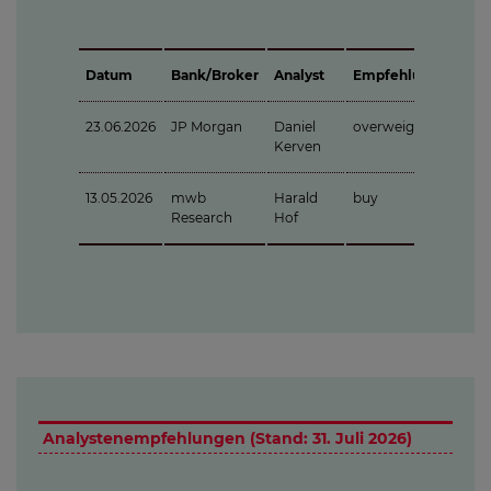
Datum
Bank/Broker
Analyst
Empfehlung
23.06.2026
JP Morgan
Daniel
overweight
Kerven
13.05.2026
mwb
Harald
buy
Research
Hof
Analystenempfehlungen (Stand: 31. Juli 2026)