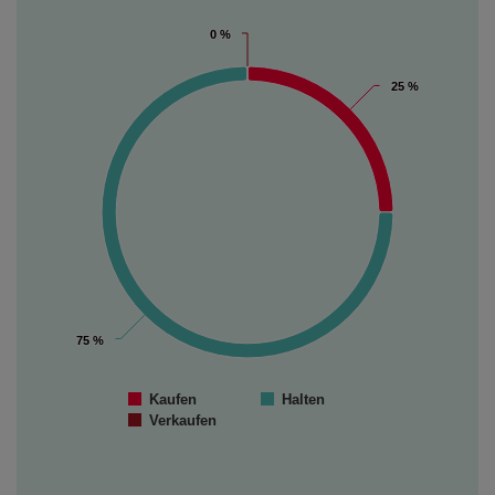
0 %
0 %
25 %
25 %
75 %
75 %
Kaufen
Halten
Verkaufen