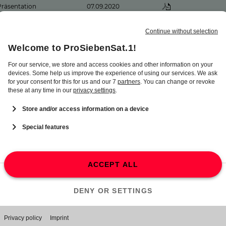
Präsentation
07.09.2020
Präsentation
05.03.2020
Präsentation
14.01.2019
Präsentation
29.10.2018
Präsentation
21.06.2017
Seven.One Audio: Unser
r bei
„Bleibe
"Podcast Powerhouse"