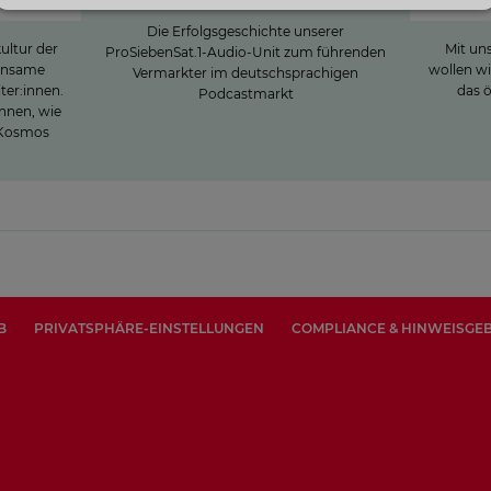
Die Erfolgsgeschichte unserer
ultur der
Mit u
ProSiebenSat.1-Audio-Unit zum führenden
einsame
wollen wi
Vermarkter im deutschsprachigen
ter:innen.
das ö
Podcastmarkt
innen, wie
1-Kosmos
B
PRIVATSPHÄRE-EINSTELLUNGEN
COMPLIANCE & HINWEISGE