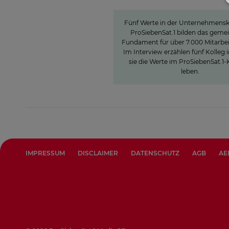
ProSiebensat.1
Fünf Werte in der Unternehmensk
ProSiebenSat.1 bilden das gem
Fundament für über 7.000 Mitarbei
Im Interview erzählen fünf Kolleg:
sie die Werte im ProSiebenSat.
leben.
IMPRESSUM
DISCLAIMER
DATENSCHUTZ
AGB
AE