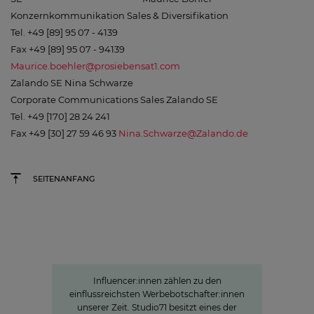
Konzernkommunikation Sales & Diversifikation
Tel. +49 [89] 95 07 - 4139
Fax +49 [89] 95 07 - 94139
Maurice.boehler@prosiebensat1.com
Zalando SE Nina Schwarze
Corporate Communications Sales Zalando SE
Tel. +49 [170] 28 24 241
Fax +49 [30] 27 59 46 93
Nina.Schwarze@Zalando.de
SEITENANFANG
Studio71
Die Stars der jungen Zielgruppe:
Influencer-Power rund um den
Globus
Influencer:innen zählen zu den
einflussreichsten Werbebotschafter:innen
unserer Zeit. Studio71 besitzt eines der