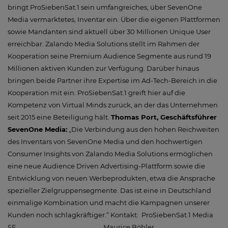
bringt ProSiebenSat.1 sein umfangreiches, über SevenOne
Media vermarktetes, Inventar ein. Über die eigenen Plattformen
sowie Mandanten sind aktuell über 30 Millionen Unique User
erreichbar. Zalando Media Solutions stellt im Rahmen der
Kooperation seine Premium Audience Segmente aus rund 19
Millionen aktiven Kunden zur Verfügung. Darüber hinaus
bringen beide Partner ihre Expertise im Ad-Tech-Bereich in die
Kooperation mit ein. ProSiebenSat.1 greift hier auf die
Kompetenz von Virtual Minds zurück, an der das Unternehmen
seit 2015 eine Beteiligung hält.
Thomas Port, Geschäftsführer
SevenOne Media:
„Die Verbindung aus den hohen Reichweiten
des Inventars von SevenOne Media und den hochwertigen
Consumer Insights von Zalando Media Solutions ermöglichen
eine neue Audience Driven Advertising-Plattform sowie die
Entwicklung von neuen Werbeprodukten, etwa die Ansprache
spezieller Zielgruppensegmente. Das ist eine in Deutschland
einmalige Kombination und macht die Kampagnen unserer
Kunden noch schlagkräftiger.“ Kontakt: ProSiebenSat.1 Media
SE Maurice Böhler