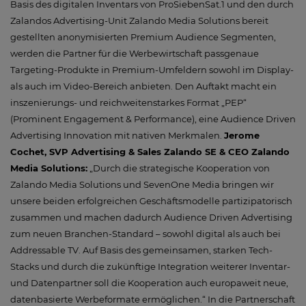
Basis des digitalen Inventars von ProSiebenSat.1 und den durch
Zalandos Advertising-Unit Zalando Media Solutions bereit
gestellten anonymisierten Premium Audience Segmenten,
werden die Partner für die Werbewirtschaft passgenaue
Targeting-Produkte in Premium-Umfeldern sowohl im Display-
als auch im Video-Bereich anbieten. Den Auftakt macht ein
inszenierungs- und reichweitenstarkes Format „PEP“
(Prominent Engagement & Performance), eine Audience Driven
Advertising Innovation mit nativen Merkmalen.
Jerome
Cochet, SVP Advertising & Sales Zalando SE & CEO Zalando
Media Solutions:
„Durch die strategische Kooperation von
Zalando Media Solutions und SevenOne Media bringen wir
unsere beiden erfolgreichen Geschäftsmodelle partizipatorisch
zusammen und machen dadurch Audience Driven Advertising
zum neuen Branchen-Standard – sowohl digital als auch bei
Addressable TV. Auf Basis des gemeinsamen, starken Tech-
Stacks und durch die zukünftige Integration weiterer Inventar-
und Datenpartner soll die Kooperation auch europaweit neue,
datenbasierte Werbeformate ermöglichen.“ In die Partnerschaft