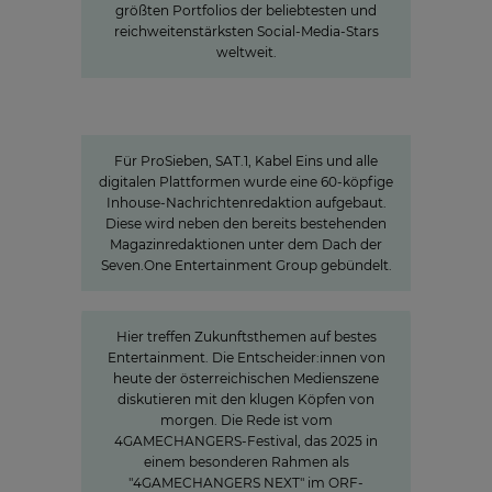
größten Portfolios der beliebtesten und
reichweitenstärksten Social-Media-Stars
weltweit.
Charlotte Potts
»WIR WOLLEN NACHRICHTEN NEU
DENKEN«
Für ProSieben, SAT.1, Kabel Eins und alle
digitalen Plattformen wurde eine 60-köpfige
Inhouse-Nachrichtenredaktion aufgebaut.
Diese wird neben den bereits bestehenden
Magazinredaktionen unter dem Dach der
Seven.One Entertainment Group gebündelt.
»The Power of Cooperation«
Hier treffen Zukunftsthemen auf bestes
Entertainment. Die Entscheider:innen von
heute der österreichischen Medienszene
diskutieren mit den klugen Köpfen von
morgen. Die Rede ist vom
4GAMECHANGERS-Festival, das 2025 in
einem besonderen Rahmen als
"4GAMECHANGERS NEXT" im ORF-