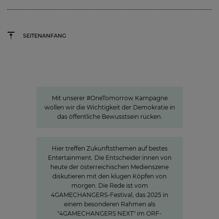
SEITENANFANG
#OneTomorrow
„Bleiben wir zusammen – Deine
Demokratie“
Mit unserer #OneTomorrow Kampagne
wollen wir die Wichtigkeit der Demokratie in
das öffentliche Bewusstsein rücken.
»The Power of Cooperation«
Hier treffen Zukunftsthemen auf bestes
Entertainment. Die Entscheider:innen von
heute der österreichischen Medienszene
diskutieren mit den klugen Köpfen von
morgen. Die Rede ist vom
4GAMECHANGERS-Festival, das 2025 in
einem besonderen Rahmen als
"4GAMECHANGERS NEXT" im ORF-