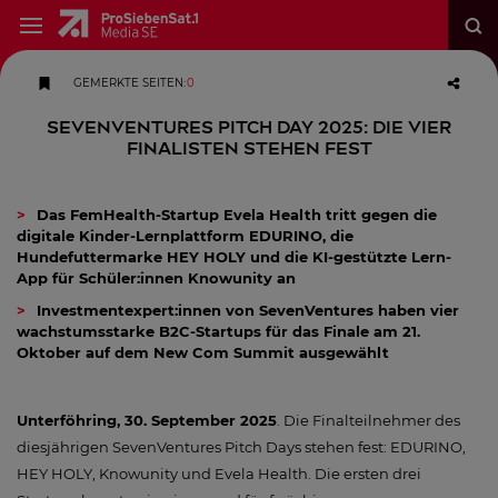
GEMERKTE SEITEN
:
0
SevenVentures Pitch Day 2025: Die vier
Finalisten stehen fest
Das FemHealth-Startup Evela Health tritt gegen die
digitale Kinder-Lernplattform EDURINO, die
Hundefuttermarke HEY HOLY und die KI-gestützte Lern-
App für Schüler:innen Knowunity an
Investmentexpert:innen von SevenVentures haben vier
wachstumsstarke B2C-Startups für das Finale am 21.
Oktober auf dem New Com Summit ausgewählt
Unterföhring, 30. September 2025
. Die Finalteilnehmer des
diesjährigen SevenVentures Pitch Days stehen fest: EDURINO,
HEY HOLY, Knowunity und Evela Health. Die ersten drei