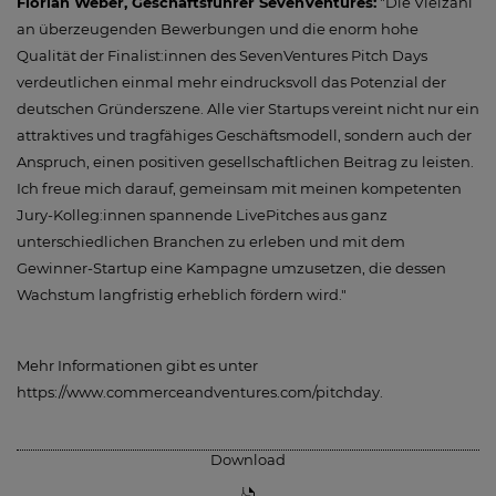
Florian Weber, Geschäftsführer SevenVentures:
"Die Vielzahl
an überzeugenden Bewerbungen und die enorm hohe
Qualität der Finalist:innen des SevenVentures Pitch Days
verdeutlichen einmal mehr eindrucksvoll das Potenzial der
deutschen Gründerszene. Alle vier Startups vereint nicht nur ein
attraktives und tragfähiges Geschäftsmodell, sondern auch der
Anspruch, einen positiven gesellschaftlichen Beitrag zu leisten.
Ich freue mich darauf, gemeinsam mit meinen kompetenten
Jury-Kolleg:innen spannende LivePitches aus ganz
unterschiedlichen Branchen zu erleben und mit dem
Gewinner-Startup eine Kampagne umzusetzen, die dessen
Wachstum langfristig erheblich fördern wird."
Mehr Informationen gibt es unter
https://www.commerceandventures.com/pitchday.
Download