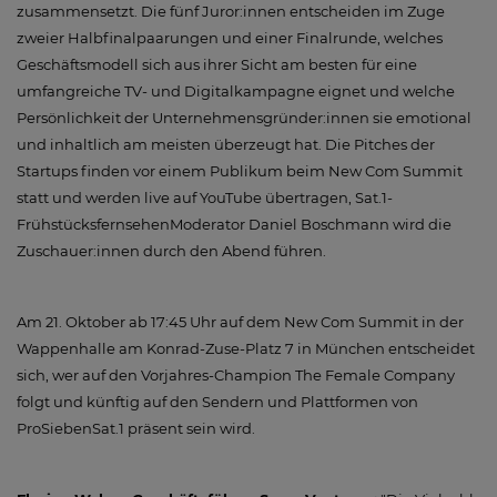
zusammensetzt. Die fünf Juror:innen entscheiden im Zuge
zweier Halbfinalpaarungen und einer Finalrunde, welches
Geschäftsmodell sich aus ihrer Sicht am besten für eine
umfangreiche TV- und Digitalkampagne eignet und welche
Persönlichkeit der Unternehmensgründer:innen sie emotional
und inhaltlich am meisten überzeugt hat. Die Pitches der
Startups finden vor einem Publikum beim New Com Summit
statt und werden live auf YouTube übertragen, Sat.1-
FrühstücksfernsehenModerator Daniel Boschmann wird die
Zuschauer:innen durch den Abend führen.
Am 21. Oktober ab 17:45 Uhr auf dem New Com Summit in der
Wappenhalle am Konrad-Zuse-Platz 7 in München entscheidet
sich, wer auf den Vorjahres-Champion The Female Company
folgt und künftig auf den Sendern und Plattformen von
ProSiebenSat.1 präsent sein wird.