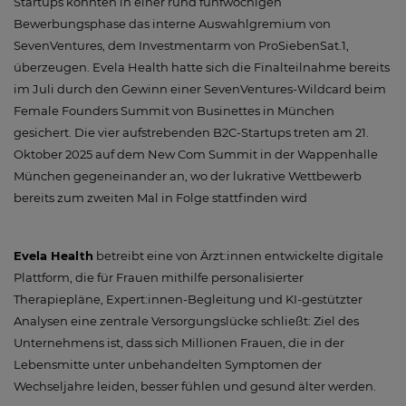
Startups konnten in einer rund fünfwöchigen
Bewerbungsphase das interne Auswahlgremium von
SevenVentures, dem Investmentarm von ProSiebenSat.1,
überzeugen. Evela Health hatte sich die Finalteilnahme bereits
im Juli durch den Gewinn einer SevenVentures-Wildcard beim
Female Founders Summit von Businettes in München
gesichert. Die vier aufstrebenden B2C-Startups treten am 21.
Oktober 2025 auf dem New Com Summit in der Wappenhalle
München gegeneinander an, wo der lukrative Wettbewerb
bereits zum zweiten Mal in Folge stattfinden wird
Evela Health
betreibt eine von Ärzt:innen entwickelte digitale
Plattform, die für Frauen mithilfe personalisierter
Therapiepläne, Expert:innen-Begleitung und KI-gestützter
Analysen eine zentrale Versorgungslücke schließt: Ziel des
Unternehmens ist, dass sich Millionen Frauen, die in der
Lebensmitte unter unbehandelten Symptomen der
Wechseljahre leiden, besser fühlen und gesund älter werden.