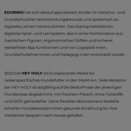
EDURINO
hat sich darauf spezialisiert, Kinder im Vorschul- und
Grundschulalter verantwortungsbewusst und spielerisch an
digitales Lernen heranzuführen. Das Startup betreibt ein
digitales Spiel- und Lernsystem, das in einer Kombination aus
haptischen Figuren, ergonomischen Stiften und sicherer,
werbefreier App funktioniert und von Logopädi:nnen,
Grundschullehrer:innen und Pädagogi:nnen entwickelt wurde.
2022 trat
HEY HOLY
als Europas erste Marke für
rassenspezifisches Hundefutter in den Markt ein. Jede Rezeptur
bei HEY HOLY ist sorgfältig auf die Bedürfnisse der jeweiligen
Hunderasse abgestimmt, mit frischem Fleisch, ohne Füllstoffe
und 100% getreidefrei. Dank flexibler Abonnement-Modelle
erhalten Hundebesitzer:innen gesunde Ernährung für ihre
Vierbeiner bequem nach Hause geliefert.