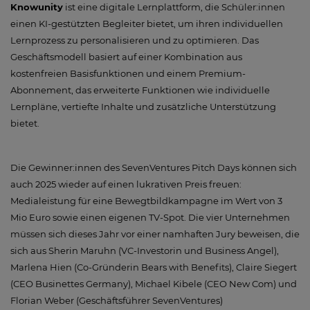
Knowunity
ist eine digitale Lernplattform, die Schüler:innen
einen KI-gestützten Begleiter bietet, um ihren individuellen
Lernprozess zu personalisieren und zu optimieren. Das
Geschäftsmodell basiert auf einer Kombination aus
kostenfreien Basisfunktionen und einem Premium-
Abonnement, das erweiterte Funktionen wie individuelle
Lernpläne, vertiefte Inhalte und zusätzliche Unterstützung
bietet.
Die Gewinner:innen des SevenVentures Pitch Days können sich
auch 2025 wieder auf einen lukrativen Preis freuen:
Medialeistung für eine Bewegtbildkampagne im Wert von 3
Mio Euro sowie einen eigenen TV-Spot. Die vier Unternehmen
müssen sich dieses Jahr vor einer namhaften Jury beweisen, die
sich aus Sherin Maruhn (VC-Investorin und Business Angel),
Marlena Hien (Co-Gründerin Bears with Benefits), Claire Siegert
(CEO Businettes Germany), Michael Kibele (CEO New Com) und
Florian Weber (Geschäftsführer SevenVentures)