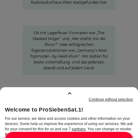
Radiokulturhaus Wien stattgefunden hat.
Innovation
Entertainment in all seinen
Facetten
Ob mit Lagerfeuer-Formaten wie „The
Masked Singer“ und „Wer stiehlt mir die
Show?“ oder erfolgreichen
Eigenproduktionen wie „Germany’s Next
Topmodel – by Heidi Klum“: Wir stehen für
beste Unterhaltung. Und das jederzeit,
überall und auf jedem Gerät.
GEMERKTE SEITEN
:
0
IMPRESSUM
DISCLAIMER
DATENSCHUTZ
AGB
AEB
PRIVATSPHÄRE-
EINSTELLUNGEN
COMPLIANCE &
HINWEISGEBERSYSTEM