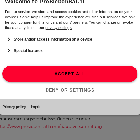
lle weiteren zustimmungspflichtigen Beschlussvorschläge wurden
benfalls mit deutlichen Mehrheiten angenommen. Die Präsenz bei d
eutigen Hauptversammlung lag bei 79,35 Prozent des Grundkapitals
e Hauptversammlung fand in virtueller Form statt und wurde im
tionärsportal live in Bild und Ton in voller Länge für
eilnahmeberechtigte Aktionär:innen und ihre Bevollmächtigten
ertragen. Dabei konnten die Teilnehmer:innen ihre Rechte genauso
hrnehmen wie in einer Präsenz-Veranstaltung. Das heißt, sie konnt
re Wortbeiträge und Fragen auch virtuell live stellen. Der öffentliche
il der Hauptversammlung wurde zudem für alle Interessierten live a
r ProSiebenSat.1-Konzernwebsite übertragen.
eitere Informationen zur Hauptversammlung, darunter die Übersich
r Abstimmungsergebnisse, finden Sie unter:
ttps://www.prosiebensat1.com/hauptversammlung