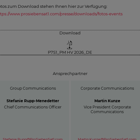
otos zum Download stehen Ihnen hier zur Verfügung:
tps://www.prosiebensat1.com/presse/downloads/fotos-events
Download
P7S1_PM HV 2026_DE
Ansprechpartner
Group Communications
Corporate Communications
Stefanie Rupp-Menedetter
Martin Kunze
Chief Communications Officer
Vice President Corporate
Communications
Stefanie.Rupp@ProSiebenSat1.com
Martin.Kunze@ProSiebenSat1.com