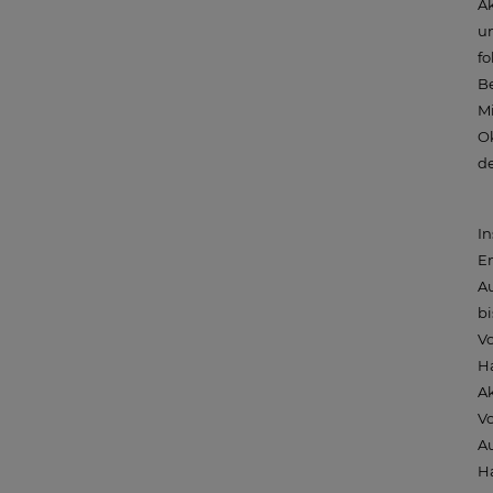
Ak
u
fo
Be
Mi
O
de
In
Em
Au
bi
Vo
H
A
Vo
Au
Ha