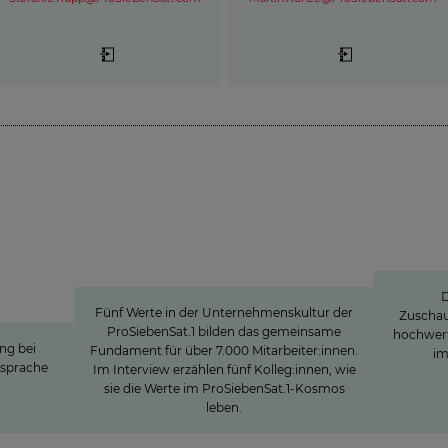
ei „Forrest
Werte
»J
ache
Unternehmenskultur bei
Be
lte:
ProSiebensat.1
rreiter
D
Medien
Fünf Werte in der Unternehmenskultur der
Zuschau
ProSiebenSat.1 bilden das gemeinsame
hochwert
ung bei
Fundament für über 7.000 Mitarbeiter:innen.
im
nsprache
Im Interview erzählen fünf Kolleg:innen, wie
sie die Werte im ProSiebenSat.1-Kosmos
leben.