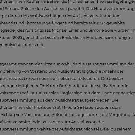
tionär:innen Katharina Behrends, Michael Eifler, Thomas Ingelfinge
nd Simone Sole in den Aufsichtsrat gewählt. Die Hauptversammlung
lgte damit den Wahlvorschlägen des Aufsichtsrats. Katharina
hrends und Thomas Ingelfinger sind bereits seit 2023 gewählte
tglieder des Aufsichtsrats. Michael Eifler und Simone Sole wurden i
ktober 2025 gerichtlich bis zum Ende dieser Hauptversammlung in
n Aufsichtsrat bestellt.
sgesamt standen vier Sitze zur Wahl, da die Hauptversammlung der
pfehlung von Vorstand und Aufsichtsrat folgte, die Anzahl der
fsichtsratssitze von neun auf sieben zu reduzieren. Die beiden
sherigen Mitglieder Dr. Katrin Burkhardt und der stellvertretende
rsitzende Prof. Dr. Cai-Nicolas Ziegler sind mit dem Ende der heutig
auptversammlung aus dem Aufsichtsrat ausgeschieden. Die
ktionär:innen der ProSiebenSat.1 Media SE haben zudem dem
rschlag von Vorstand und Aufsichtsrat zugestimmt, die Vergütung fü
fsichtsratsmitglieder zu senken. Im Anschluss an die
uptversammlung wählte der Aufsichtsrat Michael Eifler zu seinem