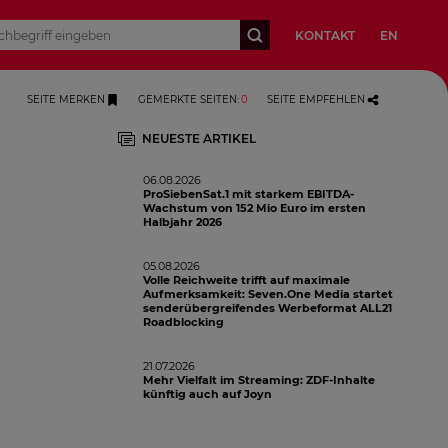
KONTAKT
EN
SEITE MERKEN
GEMERKTE SEITEN
:
0
SEITE EMPFEHLEN
NEUESTE ARTIKEL
06.08.2026
ProSiebenSat.1 mit starkem EBITDA-
Wachstum von 152 Mio Euro im ersten
Halbjahr 2026
05.08.2026
Volle Reichweite trifft auf maximale
Aufmerksamkeit: Seven.One Media startet
senderübergreifendes Werbeformat ALL21
Roadblocking
21.07.2026
Mehr Vielfalt im Streaming: ZDF-Inhalte
künftig auch auf Joyn