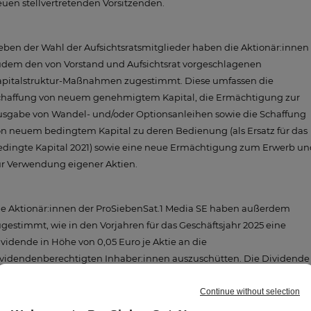
uen stellvertretenden Vorsitzenden.
ben der Wahl der Aufsichtsratsmitglieder haben die Aktionär:innen
udem den von Vorstand und Aufsichtsrat vorgeschlagenen
apitalstruktur-Maßnahmen zugestimmt. Diese umfassen die
chaffung von neuem genehmigtem Kapital, die Ermächtigung zur
usgabe von Wandel- und/oder Optionsanleihen sowie die Schaffung
n neuem bedingtem Kapital zu deren Bedienung (als Ersatz für das
edingte Kapital 2021) sowie eine neue Ermächtigung zum Erwerb un
ur Verwendung eigener Aktien.
ie Aktionär:innen der ProSiebenSat.1 Media SE haben außerdem
gestimmt, wie in den Vorjahren für das Geschäftsjahr 2025 eine
vidende in Höhe von 0,05 Euro je Aktie an die
ividendenberechtigten Inhaber:innen auszuschütten. Die Dividende
rd am 26. Mai 2026 ausgezahlt.