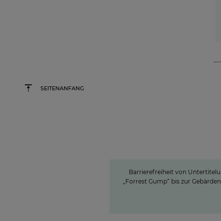
SEITENANFANG
Barrierefreiheit von Untertitelung b
Gump“ bis zur Gebärdenspr
Barrierefreie Inha
ProSiebenSat.1 als Vo
unter den privaten 
Barrierefreiheit von Untertitel
„Forrest Gump“ bis zur Gebärde