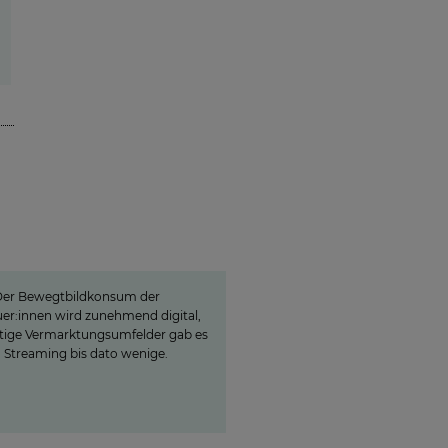
oyn ist ein lokaler
wegtbild-Garant«
er Bewegtbildkonsum der
er:innen wird zunehmend digital,
ige Vermarktungsumfelder gab es
 Streaming bis dato wenige.