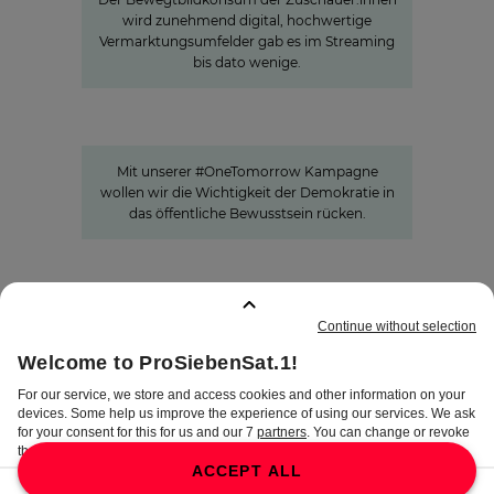
wird zunehmend digital, hochwertige
Vermarktungsumfelder gab es im Streaming
bis dato wenige.
#OneTomorrow
„Bleiben wir zusammen – Deine
Demokratie“
Mit unserer #OneTomorrow Kampagne
wollen wir die Wichtigkeit der Demokratie in
das öffentliche Bewusstsein rücken.
GEMERKTE SEITEN
:
0
IMPRESSUM
DISCLAIMER
DATENSCHUTZ
AGB
AEB
PRIVATSPHÄRE-
EINSTELLUNGEN
COMPLIANCE &
HINWEISGEBERSYSTEM