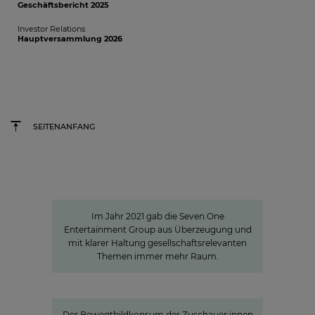
Geschäftsbericht 2025
Investor Relations
Hauptversammlung 2026
SEITENANFANG
Sven Pietsch
Mit Selbst­verständnis informieren
und zur Meinungs­bildung beitragen
Im Jahr 2021 gab die Seven.One
Entertainment Group aus Überzeugung und
mit klarer Haltung gesellschaftsrelevanten
Themen immer mehr Raum.
»Joyn ist ein lokaler Bewegtbild-
Garant«
Der Bewegtbildkonsum der Zuschauer:innen