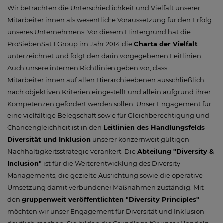
Wir betrachten die Unterschiedlichkeit und Vielfalt unserer
Mitarbeiter:innen als wesentliche Voraussetzung für den Erfolg
unseres Unternehmens. Vor diesem Hintergrund hat die
ProSiebenSat.1 Group im Jahr 2014 die
Charta der Vielfalt
unterzeichnet und folgt den darin vorgegebenen Leitlinien.
Auch unsere internen Richtlinien geben vor, dass
Mitarbeiter:innen auf allen Hierarchieebenen ausschließlich
nach objektiven Kriterien eingestellt und allein aufgrund ihrer
Kompetenzen gefördert werden sollen. Unser Engagement für
eine vielfältige Belegschaft sowie für Gleichberechtigung und
Chancengleichheit ist in den
L
eitlinien des Handlungsfelds
Diversität und Inklusion
unserer konzernweit gültigen
Nachhaltigkeitsstrategie verankert. Die
Abteilung "Diversity &
Inclusion"
ist für die Weiterentwicklung des Diversity-
Managements, die gezielte Ausrichtung sowie die operative
Umsetzung damit verbundener Maßnahmen zuständig. Mit
den
gruppenweit veröffentlichten "Diversity Principles"
möchten wir unser Engagement für Diversität und Inklusion