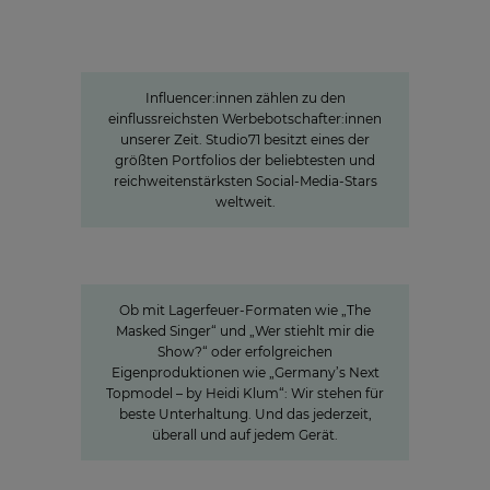
Studio71
Die Stars der jungen Zielgruppe:
Influencer-Power rund um den
Globus
Influencer:innen zählen zu den
einflussreichsten Werbebotschafter:innen
unserer Zeit. Studio71 besitzt eines der
größten Portfolios der beliebtesten und
reichweitenstärksten Social-Media-Stars
weltweit.
Innovation
Entertainment in all seinen
Facetten
Ob mit Lagerfeuer-Formaten wie „The
Masked Singer“ und „Wer stiehlt mir die
Show?“ oder erfolgreichen
Eigenproduktionen wie „Germany’s Next
Topmodel – by Heidi Klum“: Wir stehen für
beste Unterhaltung. Und das jederzeit,
überall und auf jedem Gerät.