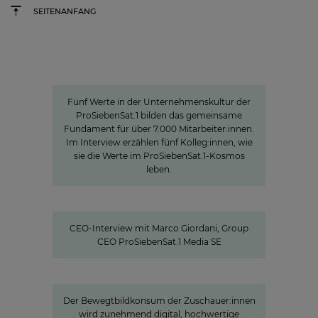
SEITENANFANG
Werte
Unternehmenskultur bei
ProSiebensat.1
Fünf Werte in der Unternehmenskultur der
ProSiebenSat.1 bilden das gemeinsame
Fundament für über 7.000 Mitarbeiter:innen.
Im Interview erzählen fünf Kolleg:innen, wie
sie die Werte im ProSiebenSat.1-Kosmos
leben.
»Wir investieren gezielt in Formate,
die Nähe schaffen«
CEO-Interview mit Marco Giordani, Group
CEO ProSiebenSat.1 Media SE
»Joyn ist ein lokaler Bewegtbild-
Garant«
Der Bewegtbildkonsum der Zuschauer:innen
wird zunehmend digital, hochwertige