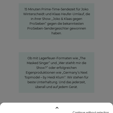
15 Minuten Aufmerksamkeit
15 Minuten Prime-Time-Sendezeit für Joko
Winterscheidt und Klaas Heufer-Umlauf, die
in ihrer Show „Joko & Klaas gegen
ProSieben“ gegen die bekanntesten
ProSieben-Sendergesichter gewonnen
haben.
Innovation
Entertainment in all seinen
Facetten
Ob mit Lagerfeuer-Formaten wie „The
Masked Singer“ und „Wer stiehlt mir die
Show?“ oder erfolgreichen
Eigenproduktionen wie „Germany’s Next
Topmodel – by Heidi Klum“: Wir stehen für
beste Unterhaltung. Und das jederzeit,
überall und auf jedem Gerät.
GEMERKTE SEITEN
:
0