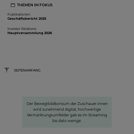
THEMEN IM FOKUS
Publikationen
Geschäftsbericht 2025
Investor Relations
Hauptversammlung 2026
SEITENANFANG
»Joyn ist ein lokaler Bewegtbild-
Garant«
Der Bewegtbildkonsum der Zuschauer:innen
wird zunehmend digital, hochwertige
Vermarktungsumfelder gab es im Streaming
bis dato wenige.
15 Minuten Aufmerksamkeit