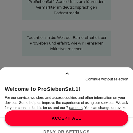
ProSiebenSat.1-Audio-Unit zum führenden
Vermarkter im deutschsprachigen
Podcastmarkt
Ein Blick hinter die Kulissen:
Barrierefreiheit bei ProSiebenSat.1
Taucht ein in die Welt der Barrierefreiheit bei
ProSieben und erfahrt, wie wir Fernsehen
inklusiver machen.
GEMERKTE SEITEN
:
0
IMPRESSUM
DISCLAIMER
DATENSCHUTZ
AGB
AEB
PRIVATSPHÄRE-
EINSTELLUNGEN
COMPLIANCE &
HINWEISGEBERSYSTEM