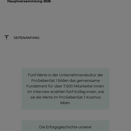
Hauptversammlung 2026
SEITENANFANG
Werte
Unternehmenskultur bei
ProSiebensat.1
Fünf Werte in der Unternehmenskultur der
ProSiebenSat.1 bilden das gemeinsame
Fundament für über 7.000 Mitarbeiter:innen.
Im Interview erzählen fünf Kolleg:innen, wie
sie die Werte im ProSiebenSat.1-Kosmos
leben.
Seven.One Audio: Unser "Podcast
Powerhouse"
Die Erfolgsgeschichte unserer